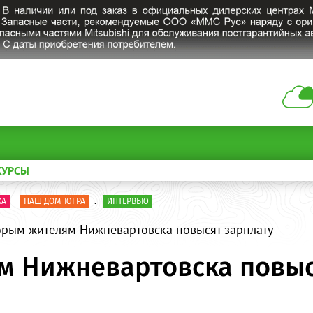
КУРСЫ
КА
НАШ ДОМ-ЮГРА
.
ИНТЕРВЬЮ
рым жителям Нижневартовска повысят зарплату
м Нижневартовска повыс