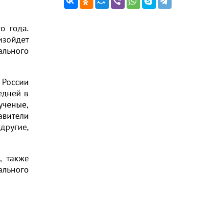
о года.
изойдет
ального
 России
едней в
ученые,
авители
другие,
, также
ального