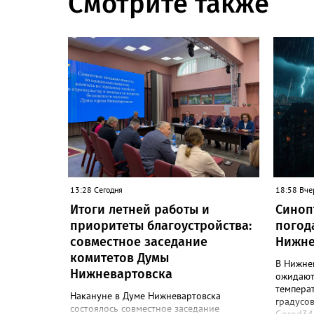
Смотрите также
13:28 Сегодня
18:58 Вче
Итоги летней работы и
Синоп
приоритеты благоустройства:
погод
совместное заседание
Нижне
комитетов Думы
В Нижне
Нижневартовска
ожидают
темпера
Накануне в Думе Нижневартовска
градусов
состоялось совместное заседание