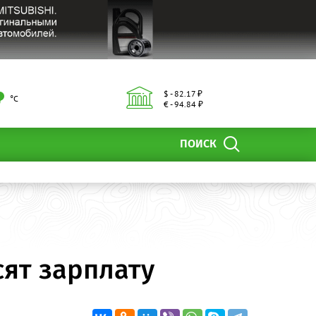
$ - 82.17 ₽
°С
€ - 94.84 ₽
ПОИСК
ят зарплату