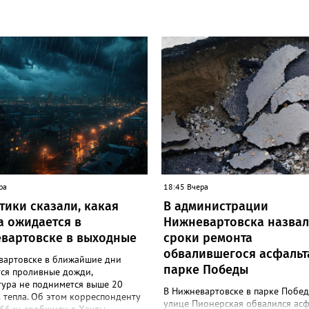
ра
18:45 Вчера
тики сказали, какая
В администрации
а ожидается в
Нижневартовска назва
вартовске в выходные
сроки ремонта
обвалившегося асфальт
вартовске в ближайшие дни
парке Победы
ся проливные дожди,
тура не поднимется выше 20
В Нижневартовске в парке Побед
 тепла. Об этом корреспонденту
улице Пионерская обвалился асф