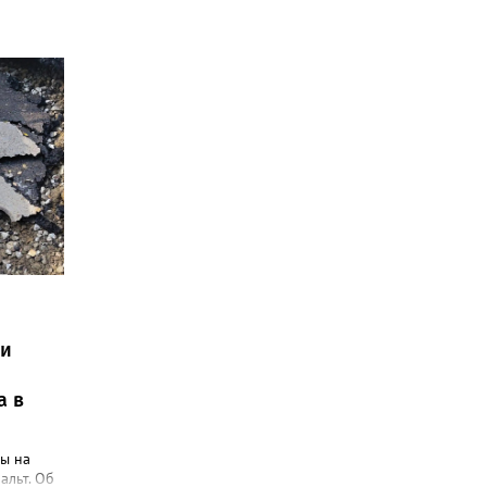
ли
а в
ы на
альт. Об