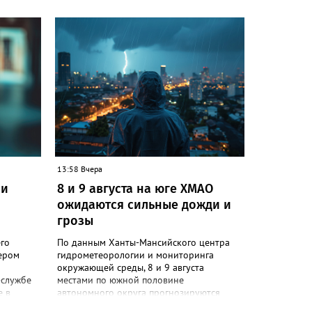
х. "В
т-
т в
ообщении.
 данной
ия
рушение
м
Ж/б
спекту
13:58 Вчера
е. Там
ли
8 и 9 августа на юге ХМАО
тельные
ожидаются сильные дожди и
ие по
грозы
ройству"
го
По данным Ханты-Мансийского центра
ером
гидрометеорологии и мониторинга
окружающей среды, 8 и 9 августа
-службе
местами по южной половине
е в
автономного округа прогнозируются
 19:20
неблагоприятные погодные условия: