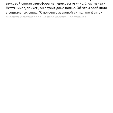
звуковой сигнал светофора на перекрестке улиц Спортивная -
Нефтяников, причем, он звучит даже ночью. Об этом сообщили
в социальных сетях. "Отключите звуковой сигнал (по факту -
сирену!) у светофоров на перекрестке Спортивная -
Нефтяников со стороны техникума, которая с недавних пор
врубается на ночь! Он мешает спать жителям всех
близлежащих домов! Мало нам по ночам шума от питбайкеров
и авто, чтобы еще из-за вашей свистелки страдать", - сказано в
сообщении. В МБУ "Управление по дорожному хозяйству и
благоустройству" Нижневартовска корреспонденту
Gorod3466.ru сообщили, что звуковые оповещатели на
светофорных объектах оборудованы в соответствии с ГОСТ,
при согласовании с обществом слепых. "Их наличие строго
контролируется прокуратурой. В ночное время они не
работают. Корректировка громкости проводится по мере
возможности", - подчеркнули в учреждении.