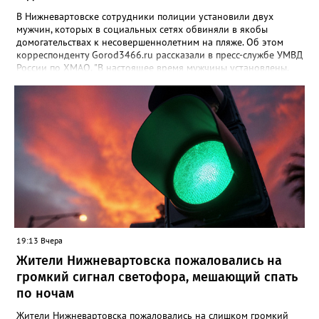
В Нижневартовске сотрудники полиции установили двух
мужчин, которых в социальных сетях обвиняли в якобы
домогательствах к несовершеннолетним на пляже. Об этом
корреспонденту Gorod3466.ru рассказали в пресс-службе УМВД
России по ХМАО. "В настоящее время мужчины установлены.
По данному факту проверка продолжается. При этом факт
правонарушения пока не подтверждается", - заявили в пресс-
службе ведомства. Ранее Gorod3466.ru сообщал, что жители
Нижневартовска рассказывали в соцсетях, что на озере
Молодежное заметили двух пьяных мужчин, которые
домогались до несовершеннолетних девочек.
19:13 Вчера
Жители Нижневартовска пожаловались на
громкий сигнал светофора, мешающий спать
по ночам
Жители Нижневартовска пожаловались на слишком громкий