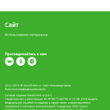
сибирских реках такой барьер отсутствует. «Все это будет на
поймах откладываться, трансформироваться, потом опять
поступать. Процесс будет растянутым. Загрязнения могут
выпадать на поймах либо идти в растворённом виде или в
виде наносных отложений до самого Ледовитого океана», —
Сайт
сообщает эксперт. Окончательный масштаб угрозы зависит от
природы загрязнения и способности водоёмов к
самоочищению. Однако уже сейчас понятно: риск достижения
Использование материалов
вод ХМАО остаётся высоким.
Присоединяйтесь к нам
2021-2026 © Gorod3466.ru - Сайт Нижневартовска
Политика конфиденциальности
Сетевое издание Gorod3466.ru (16+).
Свидетельство о регистрации Эл № ФС77-66798 от 15.08.2016 выдано
Федеральной службой по надзору в сфере связи, информационных
технологий и массовых коммуникаций. Учредитель ООО "Салун"
628602 г. Нижневартовск ул.Пикмана 31. +7(3466)41-73-73