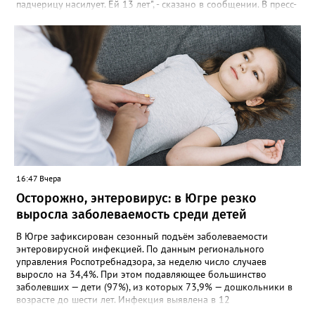
падчерицу насилует. Ей 13 лет", - сказано в сообщении. В пресс-
службе УМВД России по ХМАО корреспонденту Gorod3466.ru
сообщили, что в настоящее время по данному факту
проводится проверка. "Сотрудники полиции устанавливают все
обстоятельства произошедшего", - отметили в пресс-службе
ведомства.
16:47 Вчера
Осторожно, энтеровирус: в Югре резко
выросла заболеваемость среди детей
В Югре зафиксирован сезонный подъём заболеваемости
энтеровирусной инфекцией. По данным регионального
управления Роспотребнадзора, за неделю число случаев
выросло на 34,4%. При этом подавляющее большинство
заболевших — дети (97%), из которых 73,9% — дошкольники в
возрасте до шести лет. Инфекция выявлена в 12
муниципалитетах, включая Сургут, Ханты-Мансийск,