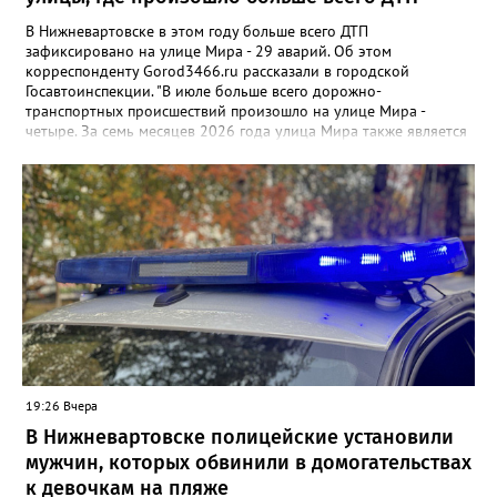
В Нижневартовске в этом году больше всего ДТП
зафиксировано на улице Мира - 29 аварий. Об этом
корреспонденту Gorod3466.ru рассказали в городской
Госавтоинспекции. "В июле больше всего дорожно-
транспортных происшествий произошло на улице Мира -
четыре. За семь месяцев 2026 года улица Мира также является
самой аварийной - 29 ДТП", - заявили в ГАИ. В ведомстве
добавили, что на втором месте расположилась улица Ленина,
на дорогах которой произошло 19 дорожно-транспортных
происшествий. Замыкает тройку улица Индустриальная - 17
ДТП.
19:26 Вчера
В Нижневартовске полицейские установили
мужчин, которых обвинили в домогательствах
к девочкам на пляже