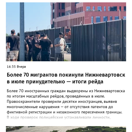
Нижневартовск, Мегион, Нягань, Лангепас, Радужный, а также
Нижневартовский, Октябрьский, Советский, Сургутский и
Ханты-Мансийский районы. В большинстве случаев болезнь
проявляется в виде высыпаний на слизистой рта и
конечностях. На долю энтеровирусного менингита приходится
5,6% случаев. Лабораторные исследования подтвердили
циркуляцию нескольких типов вирусов Коксаки и эховирусов.
Специалисты напоминают о важности соблюдения правил
личной гигиены и рекомендуют при первых симптомах
обращаться к врачу.
16:35 Вчера
Более 70 мигрантов покинули Нижневартовск
в июле принудительно — итоги рейда
Более 70 иностранных граждан выдворены из Нижневартовска
по итогам масштабных рейдов, проведённых в июле.
Правоохранители проверили десятки иностранцев, выявив
многочисленные нарушения — от отсутствия патентов до
фиктивной регистрации и незаконного пересечения границы.
В ходе проверок полицейские устанавливали личности,
проверяли паспорта, миграционные карты, патенты на работу, а
также сверяли заявленную цель въезда с фактической