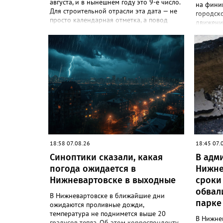
августа, и в нынешнем году это 9-е число.
на фини
Для строительной отрасли эта дата — не
городско
просто календарная отметка, а повод
движени
вспомнить о людях, создающих дома,
автомоб
дороги, мосты, инженерные сети и целые
объезд 
жилые микрорайоны. В Нижневартовске в
полност
преддверии праздника администрация
объект б
города ежегодно проводит конкурс
января т
«Лучший строитель города
заверше
Нижневартовска». К участию
путепров
приглашаются строительные организации,
возобно
работающие в сфере жилищного и
средств 
коммунального строительства, а также
автомоб
предприятия по производству и поставке
объезд г
строительных и отделочных материалов
сказано
— независимо от форм собственности и
Восточн
18:58 07.08.26
18:45 07.
ведомственной принадлежности,
транспо
расположенные непосредственно в
Синоптики сказали, какая
В адм
Нижневар
Нижневартовске. Накануне в
Он проп
погода ожидается в
Нижне
администрации состоялось награждение
транспор
Нижневартовске в выходные
сроки
победителей. Заместитель директора
муницип
департамента, начальник управления
обвал
область
В Нижневартовске в ближайшие дни
архитектуры и градостроительства
восточн
парке
ожидаются проливные дожди,
департамента строительства
разгрузи
температура не поднимется выше 20
администрации города Юлия Хакимова
В Нижне
правила
градусов тепла. Об этом корреспонденту