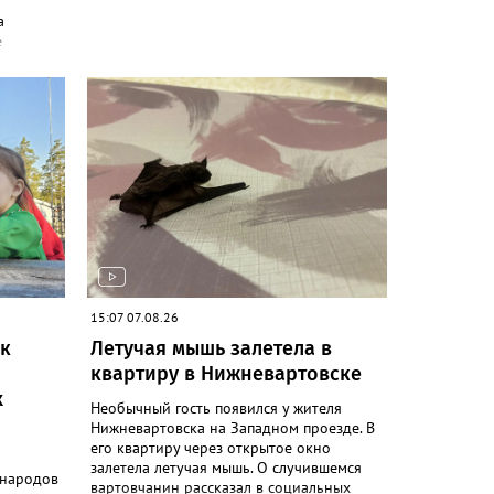
а
е
ром
тоги
летний
ные
ений
ев
ко
локации,
обывали
ются
буют
тки,
15:07 07.08.26
здания
ак
Летучая мышь залетела в
альным
квартиру в Нижневартовске
х
летнего
Необычный гость появился у жителя
льную
Нижневартовска на Западном проезде. В
отметив
его квартиру через открытое окно
ний и
залетела летучая мышь. О случившемся
льно-
 народов
вартовчанин рассказал в социальных