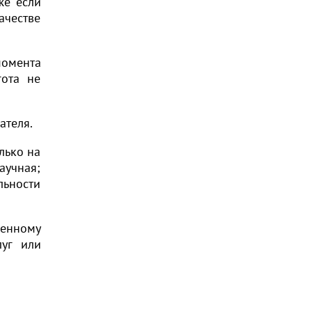
же если
честве
момента
гота не
ателя.
лько на
аучная;
льности
венному
луг или