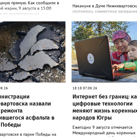
шную прямую. Как сообщили в
Накануне в Думе Нижневартовск
й мэрии, 9 августа в 15:00
состоялось совместное заседани
е по путепроводу на
профильных комитетов, на кото
ильной дороге «Восточный
народные избранники подвели и
города Нижневартовска» будет
работы депутатского корпуса за 
ью восстановлено. Напомним,
период и обсудили промежуточ
ыл закрыт на ремонт в конце
результаты рассмотрения обращ
екущего года. «В связи с
граждан. В течение летних месяц
нием ремонтных работ
парламентарии провели несколь
ода 9 августа в 15 часов
выездных совещаний: осмотрели
вится движение транспортных
городские лагеря отдыха,
по путепроводу на
проинспектировали проблемные 
ильной дороге «Восточный
на которые указывали жители, п
орода Нижневартовска»»,-
на территориях, где уже реализу
 в сообщении. Путепровод на
проекты благоустройства, но тре
ом объезде — важнейшая
08.26
доработки, а также оценили учас
18:18 07.08.26
ртная артерия, соединяющая
потенциально пригодные для со
инистрации
Интернет без границ: к
товск с региональной трассой.
новых скверов. Комитет по соци
ускает значительный поток
вартовска назвали
цифровые технологии
вопросам держит на постоянном
та и связывает город с другими
 ремонта
меняют жизнь коренны
контроле организацию детского 
алитетами округа и Томской
отдыха. Депутаты дали положите
ившегося асфальта в
народов Югры
ю. После открытия движение по
оценку проведённой кампании, 
ому направлению серьёзно
 Победы
широкое разнообразие направле
Ежегодно 9 августа отмечается
тся. Водителей просят соблюдать
программ, полноценную материа
Международный день коренных
вартовске в парке Победы на
 дорожного движения и быть