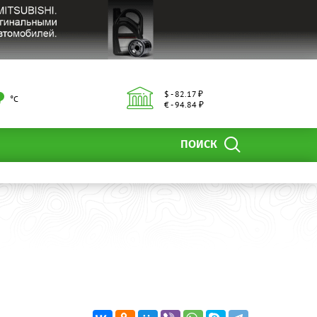
$ - 82.17 ₽
°С
€ - 94.84 ₽
ПОИСК