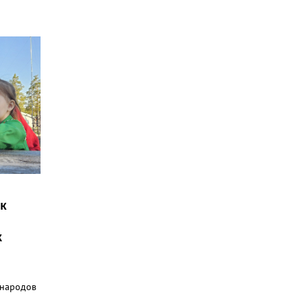
ак
х
 народов