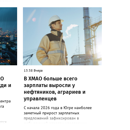
сутствия
и»
одов,
да,
 народам
ле
ькупы,
 юкагиры,
ругие. В
т в
и»)
13:38 Вчера
ючению
АО
В ХМАО больше всего
 сотовой
ди и
зарплаты выросли у
руктура
нефтяников, аграриев и
управленцев
следние
центра
гам
га
С начала 2026 года в Югре наиболее
ловек.
заметный прирост зарплатных
коренных
предложений зафиксирован в
ются
добывающей отрасли, управлении
ект
ия:
персоналом, розничной торговле и