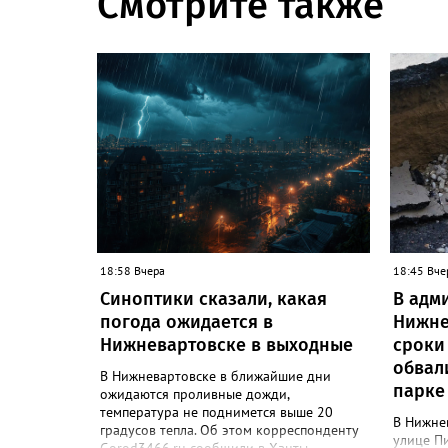
Смотрите также
18:58 Вчера
18:45 Вче
Синоптики сказали, какая
В адм
погода ожидается в
Нижне
Нижневартовске в выходные
сроки
обвал
В Нижневартовске в ближайшие дни
парке
ожидаются проливные дожди,
температура не поднимется выше 20
В Нижне
градусов тепла. Об этом корреспонденту
улице Пи