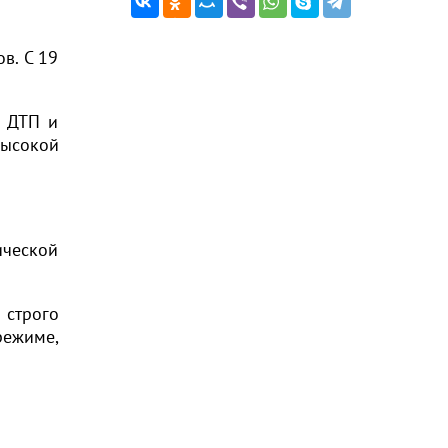
в. С 19
, ДТП и
ысокой
ической
строго
ежиме,