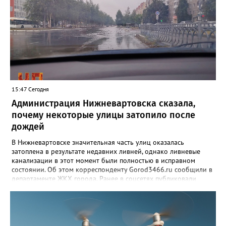
15:47 Сегодня
Администрация Нижневартовска сказала,
почему некоторые улицы затопило после
дождей
В Нижневартовске значительная часть улиц оказалась
затоплена в результате недавних ливней, однако ливневые
канализации в этот момент были полностью в исправном
состоянии. Об этом корреспонденту Gorod3466.ru сообщили в
департаменте ЖКХ города. Ранее в соцсетях публиковали
кадры затопленных улиц. В частности, речь шла о 60 лет
Октября, Пикмана, проспекте Победы, Омская и других. Тогда
местные жители задавались вопросами, почему не сработали
ливневые канализации, причем, даже на недавно
отремонтированных участках дорог. "Причиной, по которой