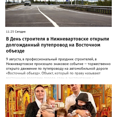
Категорически запрещается: · трогать или перемещать
обломки; · снимать и распространять информацию о
работе ПВО или беспилотниках. При обнаружении
подозрительных объектов или обломков необходимо
немедленно сообщить по телефону 112.
11:25 Сегодня
В День строителя в Нижневартовске открыли
долгожданный путепровод на Восточном
объезде
9 августа, в профессиональный праздник строителей, в
Нижневартовске произошло знаковое событие — торжественно
открыто движение по путепроводу на автомобильной дороге
«Восточный объезд». Объект, который по праву называют
восточными воротами города, сдан в эксплуатацию с
опережением графика на четыре месяца. Об этом сообщил
глава города Дмитрий Кощенко. «Это стратегический элемент
транспортной инфраструктуры, который является восточными
воротами нашего города — поддерживает его экономику,
влияет на безопасность и комфорт сотен тысяч людей», —
подчеркнул градоначальник. Особые слова благодарности
глава города адресовал правительству Югры и лично
губернатору Руслану Кухаруку за возможность реализовать