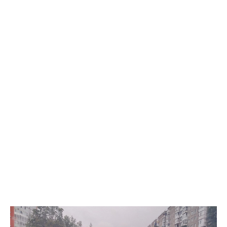
воздушного судна. Авиакомпании был причинён крупный
ущерб. В ходе предварительного следствия законным
представителем погибшего признана его сестра. Женщина
возражала против прекращения уголовного дела в связи со
смертью обвиняемого (п. 4 ч. 1 ст. 24 УПК РФ). Она настаивает
на том, что только суд может дать объективную правовую
оценку действиям брата и установить наличие либо отсутствие
в его действиях состава преступления. Судебное заседание по
существу назначено на 25 сентября 2026 года. В случае
вынесения оправдательного приговора или прекращения дела
по реабилитирующим основаниям сестра сможет продолжить
борьбу за восстановление доброго имени погибшего.