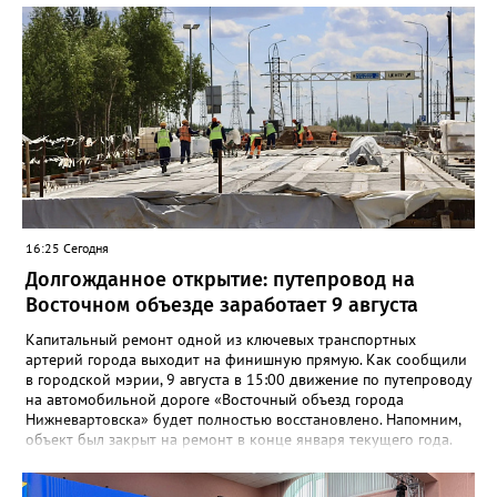
16:25 Сегодня
Долгожданное открытие: путепровод на
Восточном объезде заработает 9 августа
Капитальный ремонт одной из ключевых транспортных
артерий города выходит на финишную прямую. Как сообщили
в городской мэрии, 9 августа в 15:00 движение по путепроводу
на автомобильной дороге «Восточный объезд города
Нижневартовска» будет полностью восстановлено. Напомним,
объект был закрыт на ремонт в конце января текущего года.
«В связи с завершением ремонтных работ путепровода 9
августа в 15 часов возобновится движение транспортных