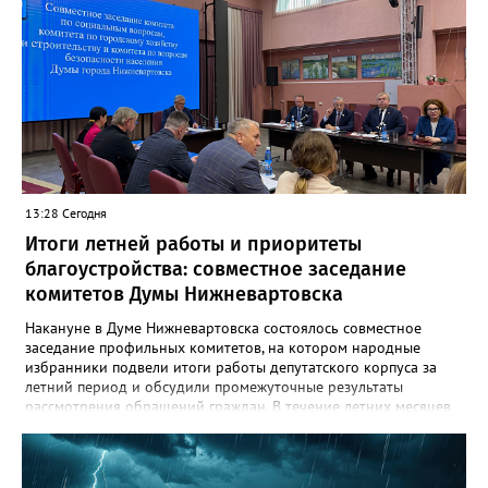
средств по путепроводу на автомобильной дороге «Восточный
объезд города Нижневартовска»»,- сказано в сообщении.
Путепровод на Восточном объезде — важнейшая транспортная
артерия, соединяющая Нижневартовск с региональной
трассой. Он пропускает значительный поток транспорта и
связывает город с другими муниципалитетами округа и
Томской областью. После открытия движение по восточному
направлению серьёзно разгрузится. Водителей просят
соблюдать правила дорожного движения и быть
внимательными за рулём.
13:28 Сегодня
Итоги летней работы и приоритеты
благоустройства: совместное заседание
комитетов Думы Нижневартовска
Накануне в Думе Нижневартовска состоялось совместное
заседание профильных комитетов, на котором народные
избранники подвели итоги работы депутатского корпуса за
летний период и обсудили промежуточные результаты
рассмотрения обращений граждан. В течение летних месяцев
парламентарии провели несколько выездных совещаний:
осмотрели городские лагеря отдыха, проинспектировали
проблемные локации, на которые указывали жители, побывали
на территориях, где уже реализуются проекты благоустройства,