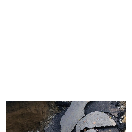
инициативного проекта «Березовая аллея»; обустройство
тротуара вдоль автомобильной дороги по улице Рабочей с
устройством пешеходного соединения в месте поворота; а
также прокладка пешеходной дорожки вдоль дома № 16 по
улице Омской в районе школы № 2 – за счёт ремонта
внутриквартального проезда и реализации программы
«Марафон благоустройства». Срок исполнения – до сентября
2026 года», – отметил председатель комитета по вопросам
безопасности Сергей Жигалов. При этом депутаты
констатировали, что ряд проблем требует безотлагательного
вмешательства. В частности, выявлены несостыковки на месте
реализации инициативного проекта сквера «Спортивный» –
необходимо синхронизировать новый сквер с уже
существующей спортплощадкой. Аналогичные сложности
возникают на выезде с улицы Повха и при реализации
«Березовой аллеи»: прилегающую территорию нужно привести
в порядок. Представители администрации пояснили, что
трудности связаны с границами земельных участков и
межведомственным взаимодействием, однако заверили, что
все замечания учтены и ведётся поиск дополнительных
источников финансирования. Особое внимание
парламентарии уделили ходу работ на объекте «Березовая
аллея». Сроки явно затягиваются, и депутаты опасаются, что
подрядчик не успеет завершить всё к установленному сроку,