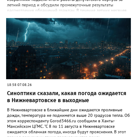
летний период и обсудили промежуточные результаты
рассмотрения обращений граждан. В течение летних месяцев
парламентарии провели несколько выездных совещаний:
осмотрели городские лагеря отдыха, проинспектировали
проблемные локации, на которые указывали жители, побывали
на территориях, где уже реализуются проекты благоустройства,
но требуют доработки, а также оценили участки, потенциально
пригодные для создания новых скверов. Комитет по
социальным вопросам держит на постоянном контроле
организацию детского летнего отдыха. Депутаты дали
положительную оценку проведённой кампании, отметив
широкое разнообразие направлений и программ,
полноценную материально-техническую оснащённость
лагерей, а также соблюдение мер безопасности и санитарных
норм. «Мы обратили внимание администрации на высокую
18:58 07.08.26
востребованность такой формы летней занятости детей и
Синоптики сказали, какая погода ожидается
необходимость увеличить количество лагерей дневного
пребывания, особенно в третью смену», – подчеркнул
в Нижневартовске в выходные
председатель комитета по социальным вопросам Павел
Лариков. Комитет по вопросам безопасности населения
В Нижневартовске в ближайшие дни ожидаются проливные
совместно с коллегами из комитета по городскому хозяйству и
дожди, температура не поднимется выше 20 градусов тепла. Об
строительству в рамках выездного заседания отработал
этом корреспонденту Gorod3466.ru сообщили в Ханты-
поступающие жалобы. Депутаты проверили безопасность
Мансийском ЦГМС. "С 8 по 11 августа в Нижневартовске
пешеходных переходов вблизи школ и детских садов, а также
ожидается облачная погода, иногда будут прояснения. В этот
оценили состояние благоустроенных общественных