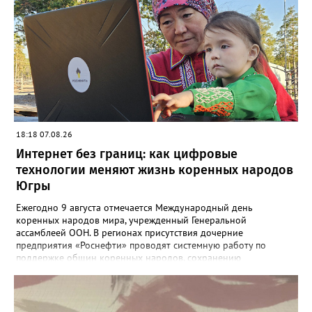
для комплексного благоустройства участок возле дома № 5 по
послужило разрушение железобетонного лотка в котором
улице Гагарина – это очень перспективная зона с готовым
проложены не действующие трубопроводы теплоснабжения.
зелёным массивом. Эти вопросы остаются на контроле
Ж/б лоток проходит параллельно проспекту Победы", - заявили
комитетов, соответствующие поручения администрации будут
в департаменте. Там также отметили, что восстановительные
даны, ответы должны поступить до 20 сентября», – рассказал
работы выполнит МБУ "Управление по дорожному хозяйству и
руководитель рабочей группы «Сквер в каждый двор» Сергей
благоустройству" до конца следующей недели.
Землянкин. Он отдельно акцентировал проблему доступа на
спортивную площадку: «Мы сделали отличный объект, но затем
отсекли его забором, и теперь он должен служить жителям, не
мешая учебному процессу. Однако попасть туда можно только
через школьное здание – люди недоумевают, почему так
18:18 07.08.26
сложно, и фактически не могут воспользоваться площадкой».
Интернет без границ: как цифровые
Кроме того, на заседании вновь подняли вопрос о
строительстве ещё одной пляжной волейбольной площадки на
технологии меняют жизнь коренных народов
территории Комсомольского озера – ранее эта тема уже
Югры
звучала во время рабочей поездки. Среди спортсменов
провели голосование, и большинство высказалось «за». Однако
Ежегодно 9 августа отмечается Международный день
представители администрации ответили, что пока не могут
коренных народов мира, учрежденный Генеральной
выделить средства на обустройство, но не исключили
ассамблеей ООН. В регионах присутствия дочерние
возвращения к этому вопросу в перспективе. «Депутаты
предприятия «Роснефти» проводят системную работу по
активно работают даже в летний период – заседания
поддержке общин коренных народов, сохранению
комитетов и выездные группы продолжаются. Есть задачи,
традиционного уклада, национальных культур и языков.
которые требуют оперативного решения, и мы будем
Поддержка оказывается многим народам Севера и Дальнего
совместно с администрацией города закрывать те из них, что
Востока, в числе которых ханты, манси, ненцы, селькупы,
реально выполнить уже сейчас, а также фиксировать
эвенки, эвены (ламуты), долганы, юкагиры, нанайцы, нивхи,