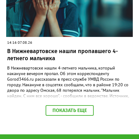
которая развивается на базе «Цифрового стойбища», дети из
квартире на улице Мира, 27. Напомним: летучие мыши не
семей оленеводов и рыбаков могут получать дошкольное
агрессивны и не опасны для человека, они питаются
образование непосредственно в родовых угодьях. В 2025–
насекомыми и часто залетают в жильё случайно, привлечённые
2026 учебном году в таких садах занимались 45 детей из 32
светом. Специалисты советуют не трогать их голыми руками, а
семей. Интернет становится и инструментом поддержки
открыть окно и дать возможность вылететь самостоятельно.
традиционных промыслов. С его помощью жители могут
продвигать национальную продукцию, реализовывать товары
14:16 07.08.26
и развивать этнотуризм. Для путешественников создаются
онлайн-возможности для знакомства с культурой, бытом и
В Нижневартовске нашли пропавшего 4-
традициями коренных народов, а также бронирования
летнего мальчика
экскурсий, чтобы заранее запланировать путешествие по Югре
с посещением родовых угодий. При этом развитие цифровой
В Нижневартовске нашли 4-летнего мальчика, который
инфраструктуры расширяется и сопровождается поиском
накануне вечером пропал. Об этом корреспонденту
автономных решений для энергообеспечения. Пилотный
Gorod3466.ru рассказали в пресс-службе УМВД России по
проект «Зеленое цифровое стойбище», ставший логическим
городу. Накануне в соцсетях сообщали, что в районе 19:20 со
продолжением «Цифрового стойбища», предусматривает
двора по адресу Омская, 68 потерялся мальчик. "Мальчик
установку солнечных панелей и аккумуляторов. Они
найден. С ним все хорошо", - сообщили в ведомстве. Источник,
обеспечивают работу телекоммуникационного оборудования,
знакомый с ситуацией, пояснил в беседе с журналистом
освещения и бытовых электроприборов. Так цифровая
издания, что мальчик просто заблудился. По словам
ПОКАЗАТЬ ЕЩЕ
инфраструктура становится частью более масштабной системы
собеседника, ребенок гулял с сестрой, в какой-то момент она
поддержки коренных народов — от образования и доступа к
отвлеклась, а он убежал от нее. "Мальчик гулял, пытаясь найти
услугам до развития традиционных промыслов и сохранения
дом, но не смог. Затем его нашли прохожие и позвонили в
культурного наследия. Именно такой подход позволяет
полицию", - добавил источник.
сочетать современные технологии с традиционным образом
жизни ханты и манси, давая им возможность жить и трудиться