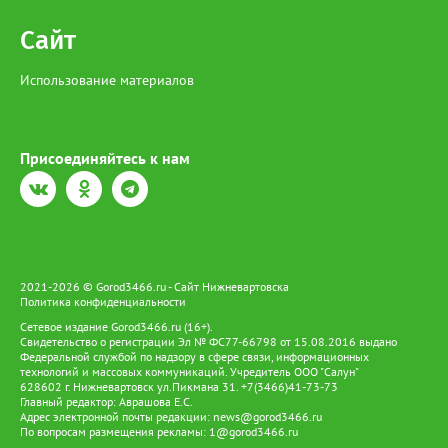
на земле предков и вести традиционный образ жизни.
Сайт
Использование материалов
Присоединяйтесь к нам
2021-2026 © Gorod3466.ru - Сайт Нижневартовска
Политика конфиденциальности
Сетевое издание Gorod3466.ru (16+).
Свидетельство о регистрации Эл № ФС77-66798 от 15.08.2016 выдано
Федеральной службой по надзору в сфере связи, информационных
технологий и массовых коммуникаций. Учредитель ООО "Салун"
628602 г. Нижневартовск ул.Пикмана 31. +7(3466)41-73-73
Главный редактор: Аврашова Е.С.
Адрес электронной почты редакции:
news@gorod3466.ru
По вопросам размещения рекламы:
1@gorod3466.ru