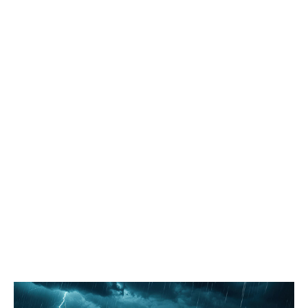
осмотрели городские лагеря отдыха, проинспектировали
проблемные локации, на которые указывали жители, побывали
на территориях, где уже реализуются проекты благоустройства,
но требуют доработки, а также оценили участки, потенциально
пригодные для создания новых скверов. Комитет по
социальным вопросам держит на постоянном контроле
организацию детского летнего отдыха. Депутаты дали
положительную оценку проведённой кампании, отметив
широкое разнообразие направлений и программ,
полноценную материально-техническую оснащённость
лагерей, а также соблюдение мер безопасности и санитарных
норм. «Мы обратили внимание администрации на высокую
востребованность такой формы летней занятости детей и
необходимость увеличить количество лагерей дневного
пребывания, особенно в третью смену», – подчеркнул
председатель комитета по социальным вопросам Павел
Лариков. Комитет по вопросам безопасности населения
совместно с коллегами из комитета по городскому хозяйству и
строительству в рамках выездного заседания отработал
поступающие жалобы. Депутаты проверили безопасность
пешеходных переходов вблизи школ и детских садов, а также
оценили состояние благоустроенных общественных
пространств. «Администрации рекомендовано проработать
варианты решения нескольких ключевых задач: обеспечение
доступной среды для входной группы муниципального