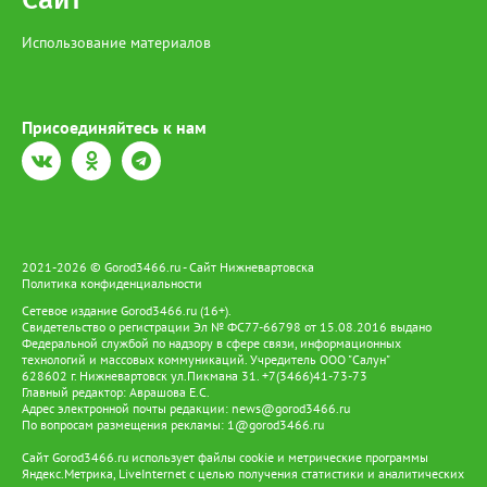
семей. Интернет становится и инструментом поддержки
открыть окно и дать возможность вылететь самостоятельно.
традиционных промыслов. С его помощью жители могут
Использование материалов
продвигать национальную продукцию, реализовывать товары
и развивать этнотуризм. Для путешественников создаются
онлайн-возможности для знакомства с культурой, бытом и
традициями коренных народов, а также бронирования
Присоединяйтесь к нам
экскурсий, чтобы заранее запланировать путешествие по Югре
с посещением родовых угодий. При этом развитие цифровой
инфраструктуры расширяется и сопровождается поиском
автономных решений для энергообеспечения. Пилотный
проект «Зеленое цифровое стойбище», ставший логическим
продолжением «Цифрового стойбища», предусматривает
установку солнечных панелей и аккумуляторов. Они
2021-2026 © Gorod3466.ru - Сайт Нижневартовска
обеспечивают работу телекоммуникационного оборудования,
Политика конфиденциальности
освещения и бытовых электроприборов. Так цифровая
инфраструктура становится частью более масштабной системы
Сетевое издание Gorod3466.ru (16+).
Свидетельство о регистрации Эл № ФС77-66798 от 15.08.2016 выдано
поддержки коренных народов — от образования и доступа к
Федеральной службой по надзору в сфере связи, информационных
услугам до развития традиционных промыслов и сохранения
технологий и массовых коммуникаций. Учредитель ООО "Салун"
культурного наследия. Именно такой подход позволяет
628602 г. Нижневартовск ул.Пикмана 31. +7(3466)41-73-73
сочетать современные технологии с традиционным образом
Главный редактор: Аврашова Е.С.
жизни ханты и манси, давая им возможность жить и трудиться
Адрес электронной почты редакции:
news@gorod3466.ru
По вопросам размещения рекламы:
1@gorod3466.ru
на земле предков и вести традиционный образ жизни.
Сайт Gorod3466.ru использует файлы cookie и метрические программы
Яндекс.Метрика, LiveInternet с целью получения статистики и аналитических