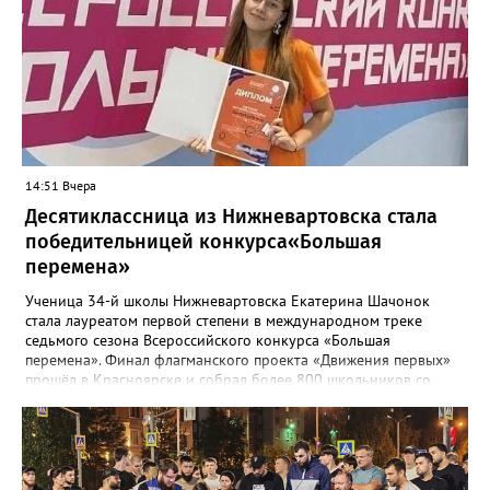
обязательств контракта будет проводить подрядная
организация, которая привлекалась ООО "Нижневартовские
коммунальные системы", срок до 15 августа 2026 года.
В настоящее время приемка работ со стороны ООО "НКС" не
осуществлялась. Восстановление за счет средств подрядной
организации", - рассказали в департаменте.
14:51 Вчера
Десятиклассница из Нижневартовска стала
победительницей конкурса«Большая
перемена»
Ученица 34-й школы Нижневартовска Екатерина Шачонок
стала лауреатом первой степени в международном треке
седьмого сезона Всероссийского конкурса «Большая
перемена». Финал флагманского проекта «Движения первых»
прошёл в Красноярске и собрал более 800 школьников со
всей страны. Екатерина в составе команды разрабатывала и
защищала перед экспертным жюри социально значимые
проекты. В финале конкурсанты представили три инициативы:
годовую программу адаптации для студентов-иностранцев
медицинского университета, проект о путешествиях по России