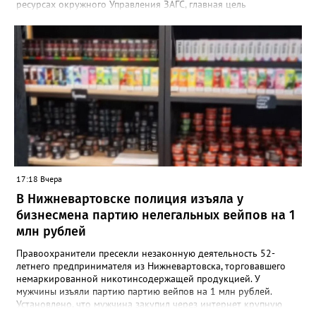
ресурсах окружного Управления ЗАГС, главная цель
нововведения — разгрузить молодых мам от лишней
бюрократии в первые дни после выписки. Специалисты начали
вести прием прямо на базе крупнейших медицинских
учреждений региона. «Теперь мамочкам и их родным не нужно
специально искать время, записываться и ехать в отдел ЗАГС.
Вся процедура регистрации рождения проходит в комфортной
обстановке, пока семья еще находится в больнице», —
подчеркивают в ведомстве. Информацию о графике работы
новых кабинетов в Сургуте, Ханты-Мансийске и
Нижневартовске обещают опубликовать в ближайшее время
на официальных страницах ведомств.
17:18 Вчера
В Нижневартовске полиция изъяла у
бизнесмена партию нелегальных вейпов на 1
млн рублей
Правоохранители пресекли незаконную деятельность 52-
летнего предпринимателя из Нижневартовска, торговавшего
немаркированной никотинсодержащей продукцией. У
мужчины изъяли партию партию вейпов на 1 млн рублей.
Установлено, что мужчина закупил через интернет крупную