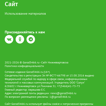
криминальных спектаклей стали незаконные выплаты на
Сайт
общую сумму порядка 3 миллионов рублей. Во время обысков
полицейские изъяли ключевые улики: две иномарки, на
Использование материалов
которых разыгрывались аварийные спектакли, а также
телефоны, компьютеры и документацию, подтверждающую
вину задержанных. По факту мошенничества в сфере
страхования Следственным управлением городского УМВД
возбуждено уголовное дело по ч. 4 ст. 159.5 УК РФ. Суд уже
Присоединяйтесь к нам
избрал меру пресечения для фигурантов. Предполагаемый
организатор отправлен под стражу, а его сообщник будет
дожидаться развития событий под подпиской о невыезде.
2021-2026 © Gorod3466.ru - Сайт Нижневартовска
Политика конфиденциальности
Сетевое издание Gorod3466.ru (16+).
Свидетельство о регистрации Эл № ФС77-66798 от 15.08.2016 выдано
Федеральной службой по надзору в сфере связи, информационных
технологий и массовых коммуникаций. Учредитель ООО "Салун"
628602 г. Нижневартовск ул.Пикмана 31. +7(3466)41-73-73
Главный редактор: Аврашова Е.С.
Адрес электронной почты редакции:
news@gorod3466.ru
По вопросам размещения рекламы:
1@gorod3466.ru
Сайт Gorod3466.ru использует файлы cookie и метрические программы