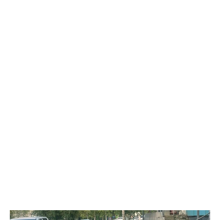
партию электронных сигарет и расходных жидкостей к ним,
планируя реализовать товар в своём магазине. В ходе
оперативно-розыскных мероприятий полицейские проверили
торговую точку и изъяли более 1,5 тыс. безакцизных вейпов, а
также 33,5 литра жидкостей для них. Общая стоимость
конфискованной продукции превысила 1 млн рублей.
Вартовчанин признался, что осознавал противоправный
характер своих действий, но всё равно пошёл на нарушение
закона. Следственным управлением УМВД возбуждено
уголовное дело по ч. 6 ст. 171.1 УК РФ (приобретение,
хранение и сбыт товаров без обязательной маркировки в
крупном размере).