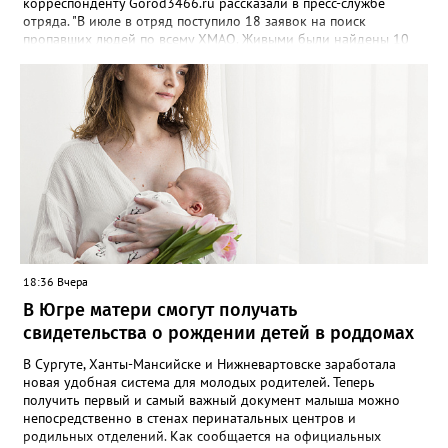
корреспонденту Gorod3466.ru рассказали в пресс-службе
отряда. "В июле в отряд поступило 18 заявок на поиск
пропавших людей по всему ХМАО. Живыми были найдены 10
человек, трое - погибли, родные найдены - двое", - сообщили в
пресс-службе. В отряде отметили, что до сих пор не нашли трех
пропавших жителей региона, однако их поиски продолжаются -
распространяются ориентировки, проверяются свидетельства.
Ранее Gorod3466.ru сообщал, что большинство случаев
пропажи детей в ХМАО фиксировались в Нижневартовске и
Сургуте.
18:36 Вчера
В Югре матери смогут получать
свидетельства о рождении детей в роддомах
В Сургуте, Ханты-Мансийске и Нижневартовске заработала
новая удобная система для молодых родителей. Теперь
получить первый и самый важный документ малыша можно
непосредственно в стенах перинатальных центров и
родильных отделений. Как сообщается на официальных