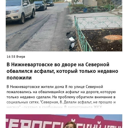
16:58 Вчера
В Нижневартовске во дворе на Северной
обвалился асфальт, который только недавно
положили
В Нижневартовске жители дома 8 по улице Северной
пожаловались на обвалившийся асфальт на дороге, которую
только недавно сделали. На проблему обратили внимание в
социальных сетях. "Северная, 8. Делали асфальт, не прошло и
месяца", - сказано в сообщении. В департаменте ЖКХ
администрации города корреспонденту Gorod3466.ru
сообщили, что причиной нарушения целостности асфальта
стал "подмыв основания покрытия проезда после обильных
осадков". "Восстановительные работы в рамках гарантийных