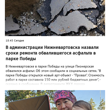
грозы.
18:45 Сегодня
В администрации Нижневартовска назвали
сроки ремонта обвалившегося асфальта в
парке Победы
В Нижневартовске в парке Победы на улице Пионерская
обвалился асфальт. Об этом сообщили в социальных сетях. "В
парке Победы открылся новый арт-объект - "Провал". Стоимость
работ в парке составила 150 млн рублей бюджетных денег", -
сказано в сообщении. В департаменте ЖКХ города
корреспонденту Gorod3466.ru рассказали, что уже занимаются
данной проблемой. "Причиной обрушения благоустройства
послужило разрушение железобетонного лотка в котором
проложены не действующие трубопроводы теплоснабжения.
Ж/б лоток проходит параллельно проспекту Победы", - заявили