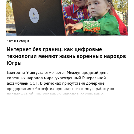
в департаменте. Там также отметили, что восстановительные
работы выполнит МБУ "Управление по дорожному хозяйству и
благоустройству" до конца следующей недели.
18:18 Сегодня
Интернет без границ: как цифровые
технологии меняют жизнь коренных народов
Югры
Ежегодно 9 августа отмечается Международный день
коренных народов мира, учрежденный Генеральной
ассамблеей ООН. В регионах присутствия дочерние
предприятия «Роснефти» проводят системную работу по
поддержке общин коренных народов, сохранению
традиционного уклада, национальных культур и языков.
Поддержка оказывается многим народам Севера и Дальнего
Востока, в числе которых ханты, манси, ненцы, селькупы,
эвенки, эвены (ламуты), долганы, юкагиры, нанайцы, нивхи,
ульта (ороки) и другие. В Югре «Самотлорнефтегаз» (входит в
добывающий комплекс «Роснефти») поддерживает развитие
проекта «Цифровое стойбище» по подключению коренных