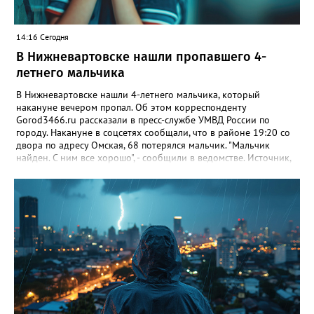
открыть окно и дать возможность вылететь самостоятельно.
14:16 Сегодня
В Нижневартовске нашли пропавшего 4-
летнего мальчика
В Нижневартовске нашли 4-летнего мальчика, который
накануне вечером пропал. Об этом корреспонденту
Gorod3466.ru рассказали в пресс-службе УМВД России по
городу. Накануне в соцсетях сообщали, что в районе 19:20 со
двора по адресу Омская, 68 потерялся мальчик. "Мальчик
найден. С ним все хорошо", - сообщили в ведомстве. Источник,
знакомый с ситуацией, пояснил в беседе с журналистом
издания, что мальчик просто заблудился. По словам
собеседника, ребенок гулял с сестрой, в какой-то момент она
отвлеклась, а он убежал от нее. "Мальчик гулял, пытаясь найти
дом, но не смог. Затем его нашли прохожие и позвонили в
полицию", - добавил источник.