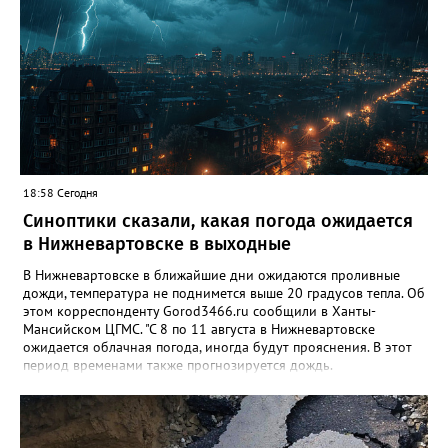
18:58 Сегодня
Синоптики сказали, какая погода ожидается
в Нижневартовске в выходные
В Нижневартовске в ближайшие дни ожидаются проливные
дожди, температура не поднимется выше 20 градусов тепла. Об
этом корреспонденту Gorod3466.ru сообщили в Ханты-
Мансийском ЦГМС. "С 8 по 11 августа в Нижневартовске
ожидается облачная погода, иногда будут прояснения. В этот
период временами также прогнозируется дождь.
Сильные дожди ожидаются ночью 9 и 11 августа. Температура
в этот период составит ночью +9, +14 градусов, днем - +14,
+19", - рассказали синоптики. Ранее Gorod3466.ru сообщал,
что 8 и 9 августа на юге ХМАО ожидаются сильные дожди и