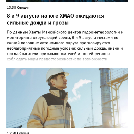
13:58 Сегодня
8 и 9 августа на юге ХМАО ожидаются
сильные дожди и грозы
По данным Ханты-Мансийского центра гидрометеорологии и
мониторинга окружающей среды, 8 и 9 августа местами по
южной половине автономного округа прогнозируются
неблагоприятные погодные условия: сильный дождь, ливни и
грозы. Спасатели призывают жителей и гостей региона
соблюдать меры предосторожности: по возможности
воздержаться от дальних поездок, не парковать автомобили
под деревьями и слабоукреплёнными конструкциями, а также
быть внимательными на дорогах из-за ухудшения видимости и
риска аквапланирования. При возникновении чрезвычайных
ситуаций немедленно звоните по единому номеру экстренных
служб 112.
13:38 Сегодня