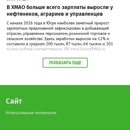
В ХМАО больше всего зарплаты выросли у
нефтяников, аграриев и управленцев
С начала 2026 года в Югре наиболее заметный прирост
зарплатных предложений зафиксирован в добывающей
отрасли, управлении персоналом, розничной торговле и
сельском хозяйстве. Здесь заработки выросли на 12% и
составили в среднем 200 тысяч, 87 тысяч, 64 тысячи и 201
тысячу рублей соответственно. Об этом Gorod3466.ru
сообщили аналитики hh.ru. В числе лидеров по темпам роста
также туризм, гостиничный и ресторанный бизнес (+11%, до
ПОКАЗАТЬ ЕЩЕ
68,4 тыс. рублей), производство и сервисное обслуживание
(+9%, до 166,4 тыс. рублей), а также финансы и бухгалтерия
(+9%, до 87,6 тыс. рублей). В целом медианная зарплата по
региону увеличилась на 3% и достигла 93,5 тыс. рублей.
Отдельный тренд — рост оплаты на подработке: за год
предложения здесь выросли на 35%. При этом самые высокие
зарплаты по-прежнему предлагают вахтовикам — в среднем
Сайт
175 тыс. рублей (+5% к прошлому году).
Использование материалов