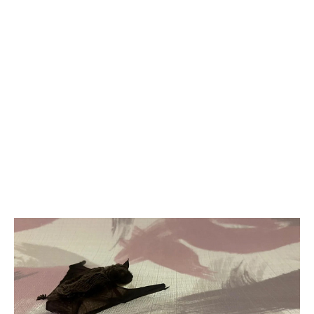
народов к интернету и сотовой связи. В 2026 году
телекоммуникационная инфраструктура появилась еще на 10
стойбищах коренных народов Севера. За последние годы
доступ к современным услугам связи получили более 3,7 тыс.
человек. Это около 73% представителей коренных народов
региона, ведущих традиционный образ жизни. Проект
реализуется в рамках Соглашения о сотрудничестве между
«Роснефтью» и Правительством Ханты-Мансийского
автономного округа — Югры. Связь пришла на удаленные
стойбища, национальные деревни и поселения,
расположенные более чем на 180 территориях традиционного
природопользования. В зависимости от конкретных условий
интернет подключается с помощью усиления сигнала или
спутниковых технологий. Компания также предоставляет
жителям ноутбуки. Для жителей крупных городов интернет
давно стал привычной частью повседневной жизни. Для семей,
живущих в удаленных родовых угодьях, доступ к сети — это
возможность получить образование, связаться с врачом,
оформить государственные услуги и сохранить связь с
внешним миром, не покидая традиционных мест проживания.
Отдельное направление — образование детей. Благодаря
региональной цифровой платформе «Стойбищная школа-сад»,
которая развивается на базе «Цифрового стойбища», дети из
семей оленеводов и рыбаков могут получать дошкольное
образование непосредственно в родовых угодьях. В 2025–