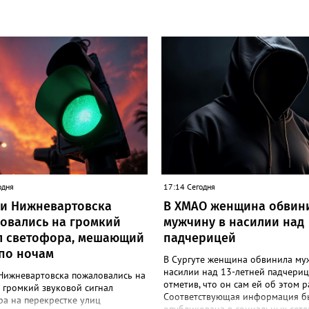
одня
17:14 Сегодня
и Нижневартовска
В ХМАО женщина обвин
овались на громкий
мужчину в насилии над
л светофора, мешающий
падчерицей
 по ночам
В Сургуте женщина обвинила му
насилии над 13-летней падчериц
Нижневартовска пожаловались на
отметив, что он сам ей об этом р
 громкий звуковой сигнал
Соответствующая информация б
а на перекрестке улиц