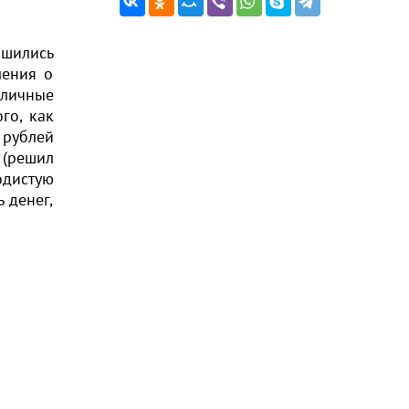
ишились
ления о
 личные
го, как
 рублей
 (решил
одистую
 денег,