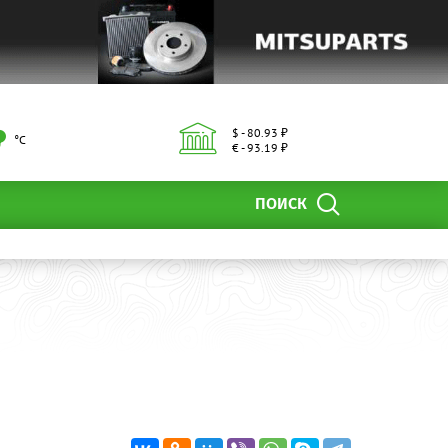
$ - 80.93 ₽
°С
€ - 93.19 ₽
ПОИСК