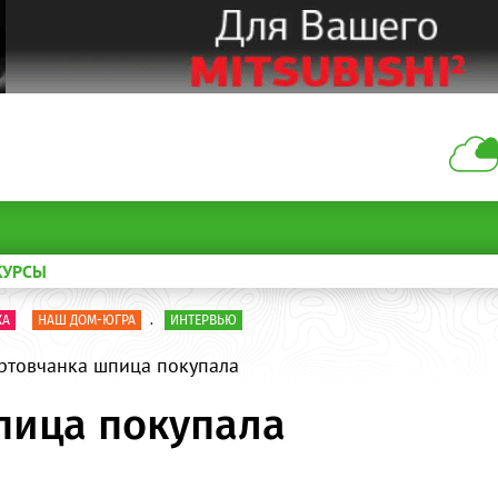
КУРСЫ
КА
НАШ ДОМ-ЮГРА
.
ИНТЕРВЬЮ
ртовчанка шпица покупала
пица покупала