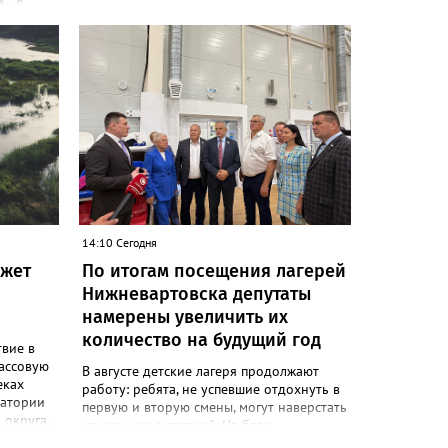
. "Я
 Работаю
и
 России
466.ru
я по
рка.
ают все
ва.
14:10 Сегодня
ожет
По итогам посещения лагерей
Нижневартовска депутаты
намерены увеличить их
количество на будущий год
вие в
ассовую
В августе детские лагеря продолжают
еках
работу: ребята, не успевшие отдохнуть в
ватории
первую и вторую смены, могут наверстать
округа.
упущенное в третьей. На базе
учреждений образования, спорта и