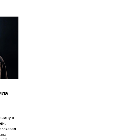
ила
жчину в
ей,
ассказал.
ыла