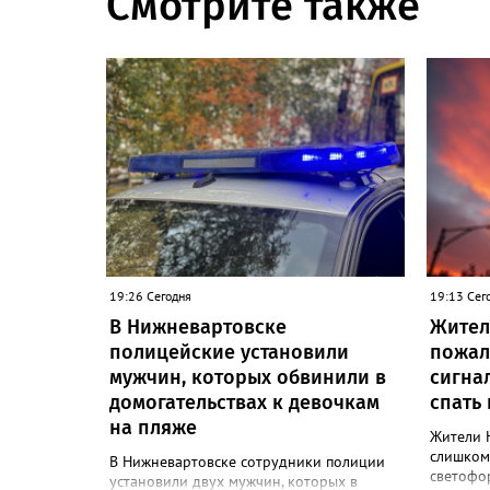
Смотрите также
19:26 Сегодня
19:13 Сег
В Нижневартовске
Жител
полицейские установили
пожал
мужчин, которых обвинили в
сигна
домогательствах к девочкам
спать
на пляже
Жители 
слишком
В Нижневартовске сотрудники полиции
светофор
установили двух мужчин, которых в