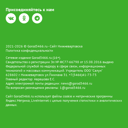
онлайн-возможности для знакомства с культурой, бытом и
традициями коренных народов, а также бронирования
Присоединяйтесь к нам
экскурсий, чтобы заранее запланировать путешествие по Югре
с посещением родовых угодий. При этом развитие цифровой
инфраструктуры расширяется и сопровождается поиском
автономных решений для энергообеспечения. Пилотный
проект «Зеленое цифровое стойбище», ставший логическим
продолжением «Цифрового стойбища», предусматривает
установку солнечных панелей и аккумуляторов. Они
2021-2026 © Gorod3466.ru - Сайт Нижневартовска
обеспечивают работу телекоммуникационного оборудования,
Политика конфиденциальности
освещения и бытовых электроприборов. Так цифровая
Сетевое издание Gorod3466.ru (16+).
инфраструктура становится частью более масштабной системы
Свидетельство о регистрации Эл № ФС77-66798 от 15.08.2016 выдано
поддержки коренных народов — от образования и доступа к
Федеральной службой по надзору в сфере связи, информационных
услугам до развития традиционных промыслов и сохранения
технологий и массовых коммуникаций. Учредитель ООО "Салун"
культурного наследия. Именно такой подход позволяет
628602 г. Нижневартовск ул.Пикмана 31. +7(3466)41-73-73
сочетать современные технологии с традиционным образом
Главный редактор: Аврашова Е.С.
Адрес электронной почты редакции:
жизни ханты и манси, давая им возможность жить и трудиться
news@gorod3466.ru
По вопросам размещения рекламы:
1@gorod3466.ru
на земле предков и вести традиционный образ жизни.
Сайт Gorod3466.ru использует файлы cookie и метрические программы
Яндекс.Метрика, LiveInternet с целью получения статистики и аналитических
данных.