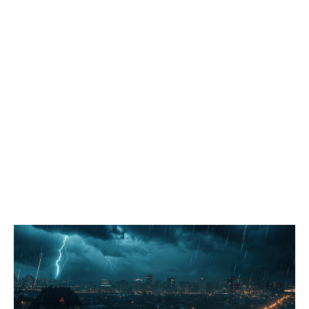
социальным вопросам держит на постоянном контроле
организацию детского летнего отдыха. Депутаты дали
положительную оценку проведённой кампании, отметив
широкое разнообразие направлений и программ,
полноценную материально-техническую оснащённость
лагерей, а также соблюдение мер безопасности и санитарных
норм. «Мы обратили внимание администрации на высокую
востребованность такой формы летней занятости детей и
необходимость увеличить количество лагерей дневного
пребывания, особенно в третью смену», – подчеркнул
председатель комитета по социальным вопросам Павел
Лариков. Комитет по вопросам безопасности населения
совместно с коллегами из комитета по городскому хозяйству и
строительству в рамках выездного заседания отработал
поступающие жалобы. Депутаты проверили безопасность
пешеходных переходов вблизи школ и детских садов, а также
оценили состояние благоустроенных общественных
пространств. «Администрации рекомендовано проработать
варианты решения нескольких ключевых задач: обеспечение
доступной среды для входной группы муниципального
помещения, которое арендует городское общество слепых по
адресу Мира, 80; комплексное благоустройство территории в
районе школ № 40 и № 29, граничащей с участком
инициативного проекта «Березовая аллея»; обустройство
тротуара вдоль автомобильной дороги по улице Рабочей с