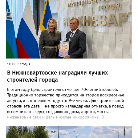
10:00 Сегодня
В Нижневартовске наградили лучших
строителей города
В этом году День строителя отмечает 70-летний юбилей.
Традиционно торжество приходится на второе воскресенье
августа, и в нынешнем году это 9-е число. Для строительной
отрасли эта дата — не просто календарная отметка, а повод
вспомнить о людях, создающих дома, дороги, мосты,
инженерные сети и целые жилые микрорайоны. В
Нижневартовске в преддверии праздника администрация
города ежегодно проводит конкурс «Лучший строитель города
Нижневартовска». К участию приглашаются строительные