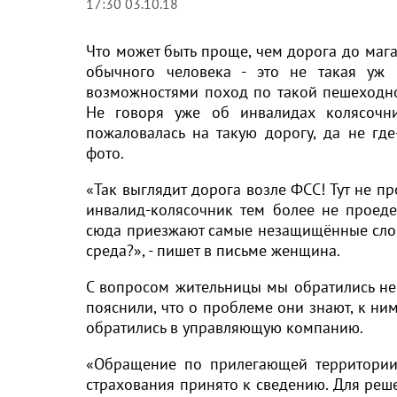
17:30 03.10.18
Что может быть проще, чем дорога до мага
обычного человека - это не такая уж
возможностями поход по такой пешеходно
Не говоря уже об инвалидах колясочни
пожаловалась на такую дорогу, да не гд
фото.
«Так выглядит дорога возле ФСС! Тут не п
инвалид-колясочник тем более не проеде
сюда приезжают самые незащищённые слои
среда?», - пишет в письме женщина.
С вопросом жительницы мы обратились не
пояснили, что о проблеме они знают, к ни
обратились в управляющую компанию.
«Обращение по прилегающей территори
страхования принято к сведению. Для ре