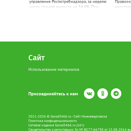
подчерк
управления Роспотребнадзора, за неделю
Правоох
число случаев выросло на 34,4%. При
иностра
этом подавляющее большинство
нарушени
заболевших — дети (97%), из которых
фиктивн
73,9% — дошкольники в возрасте до
пересече
шести лет. Инфекция выявлена в 12
полицейс
муниципалитетах, включая Сургут, Ханты-
проверя
Мансийск, Нижневартовск, Мегион,
карты, п
Нягань, Лангепас, Радужный, а также
заявленн
Нижневартовский, Октябрьский,
деятель
Советский, Сургутский и Ханты-
уделялос
Сайт
Мансийский районы. В большинстве
принима
случаев болезнь проявляется в виде
фиксиро
Использование материалов
высыпаний на слизистой рта и
составля
конечностях. На долю энтеровирусного
составл
менингита приходится 5,6% случаев.
главе 18
Лабораторные исследования
(ложные 
подтвердили циркуляцию нескольких
учёт), а
Присоединяйтесь к нам
типов вирусов Коксаки и эховирусов.
от уплат
Специалисты напоминают о важности
судебны
соблюдения правил личной гигиены и
постано
рекомендуют при первых симптомах
человек
2021-2026 © Gorod3466.ru - Сайт Нижневартовска
обращаться к врачу.
содержа
Политика конфиденциальности
Сургуте
Сетевое издание Gorod3466.ru (16+).
Кроме т
Свидетельство о регистрации Эл № ФС77-66798 от 15.08.2016 вы