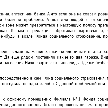
зина, аптеки или банка. А что если она не совсем ровн
 и больная проблема. А вот для людей с огранич
й зоне может превратиться в настоящую полосу препя
ках. К нам в редакцию обратилась вартовчанка, 
е-нибудь, а возле Фонда социального страхования, п
роедешь даже на машине, такие колдобины и плитка раз
т. Да ещё рядом поставили какие-то два гаража. Вид
 населения Нижневартовска - инвалиды. Где же безба
посредственно в сам Фонд социального страхования, 
м поступила не одна жалоба. С данной проблемой они 
и к офисному помещению Филиала №1 Фонда социа
шения данного вопроса были направлены письма о про