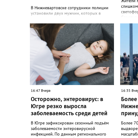
Жители 
слишком
В Нижневартовске сотрудники полиции
светофор
установили двух мужчин, которых в
Спортивн
социальных сетях обвиняли в якобы
звучит 
домогательствах к несовершеннолетним
социальн
на пляже. Об этом корреспонденту
сигнал (
Gorod3466.ru рассказали в пресс-службе
на перек
УМВД России по ХМАО. "В настоящее
со сторо
время мужчины установлены. По данному
недавних
факту проверка продолжается. При этом
мешает 
факт правонарушения пока не
домов! 
подтверждается", - заявили в пресс-службе
питбайке
ведомства. Ранее Gorod3466.ru сообщал,
вашей св
что жители Нижневартовска
сообщен
рассказывали в соцсетях, что на озере
дорожном
Молодежное заметили двух пьяных
Нижнева
мужчин, которые домогались до
16:47 Вчера
16:35 Вче
Gorod34
несовершеннолетних девочек.
Осторожно, энтеровирус: в
Более
оповеща
Югре резко выросла
Нижне
оборудов
согласов
заболеваемость среди детей
прину
наличие
прокурат
В Югре зафиксирован сезонный подъём
Более 7
работаю
заболеваемости энтеровирусной
выдворе
проводит
инфекцией. По данным регионального
масштаб