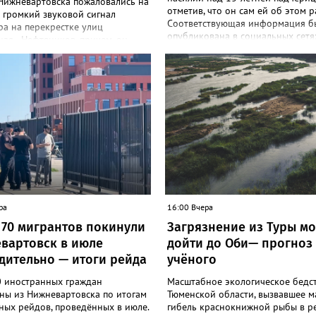
Нижневартовска пожаловались на
отметив, что он сам ей об этом р
 громкий звуковой сигнал
Соответствующая информация б
а на перекрестке улиц
опубликована в социальных сетях
ая - Нефтяников, причем, он
хотела бы сообщить о проблеме.
даже ночью. Об этом сообщили в
в заведении. Приходил человек 
ых сетях. "Отключите звуковой
рассказывал, как свою падчерицу
по факту - сирену!) у светофоров
насилует. Ей 13 лет", - сказано в
рестке Спортивная - Нефтяников
сообщении. В пресс-службе УМВД
ны техникума, которая с
по ХМАО корреспонденту Gorod3
 пор врубается на ночь! Он
сообщили, что в настоящее врем
спать жителям всех близлежащих
данному факту проводится прове
Мало нам по ночам шума от
"Сотрудники полиции устанавлив
ров и авто, чтобы еще из-за
обстоятельства произошедшего", -
истелки страдать", - сказано в
отметили в пресс-службе ведомст
ии. В МБУ "Управление по
у хозяйству и благоустройству"
ртовска корреспонденту
ра
16:00 Вчера
66.ru сообщили, что звуковые
 70 мигрантов покинули
Загрязнение из Туры м
тели на светофорных объектах
вартовск в июле
дойти до Оби— прогноз
аны в соответствии с ГОСТ, при
ании с обществом слепых. "Их
дительно — итоги рейда
учёного
 строго контролируется
урой. В ночное время они не
0 иностранных граждан
Масштабное экологическое бедст
т. Корректировка громкости
ны из Нижневартовска по итогам
Тюменской области, вызвавшее м
ся по мере возможности", -
ных рейдов, проведённых в июле.
гибель краснокнижной рыбы в р