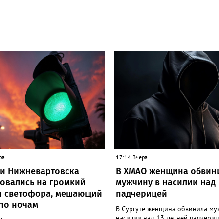
ра
17:14 Вчера
и Нижневартовска
В ХМАО женщина обвин
овались на громкий
мужчину в насилии над
л светофора, мешающий
падчерицей
 по ночам
В Сургуте женщина обвинила му
насилии над 13-летней падчериц