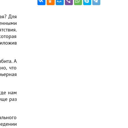
ая? Для
енными
тствия.
которая
риложив
бита. А
но, что
рьерная
где нам
еще раз
льного
ведении