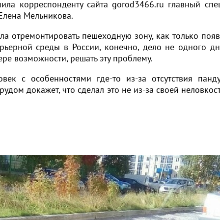
нила корреспонденту сайта gorod3466.ru главный спе
лена Мельникова.
а отремонтировать пешеходную зону, как только появ
арьерной среды в России, конечно, дело не одного дн
ере возможности, решать эту проблему.
век с особенностями где-то из-за отсутствия панд
удом докажет, что сделал это не из-за своей неловкост