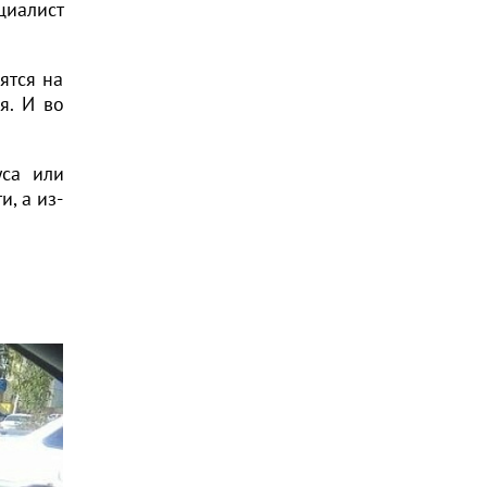
циалист
ятся на
я. И во
уса или
и, а из-