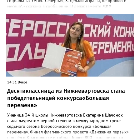
социальных сетях. "Северная, 8. Делали асфальт, не прошло и
месяца", - сказано в сообщении. В департаменте ЖКХ
администрации города корреспонденту Gorod3466.ru
сообщили, что причиной нарушения целостности асфальта
стал "подмыв основания покрытия проезда после обильных
осадков". "Восстановительные работы в рамках гарантийных
обязательств контракта будет проводить подрядная
организация, которая привлекалась ООО "Нижневартовские
коммунальные системы", срок до 15 августа 2026 года.
В настоящее время приемка работ со стороны ООО "НКС" не
осуществлялась. Восстановление за счет средств подрядной
организации", - рассказали в департаменте.
14:51 Вчера
Десятиклассница из Нижневартовска стала
победительницей конкурса«Большая
перемена»
Ученица 34-й школы Нижневартовска Екатерина Шачонок
стала лауреатом первой степени в международном треке
седьмого сезона Всероссийского конкурса «Большая
перемена». Финал флагманского проекта «Движения первых»
прошёл в Красноярске и собрал более 800 школьников со