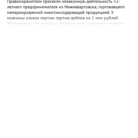
Правоохранители пресекли незаконную деятельность 52-
летнего предпринимателя из Нижневартовска, торговавшего
немаркированной никотинсодержащей продукцией. У
мужчины изъяли партию партию вейпов на 1 млн рублей.
Установлено, что мужчина закупил через интернет крупную
партию электронных сигарет и расходных жидкостей к ним,
планируя реализовать товар в своём магазине. В ходе
оперативно-розыскных мероприятий полицейские проверили
торговую точку и изъяли более 1,5 тыс. безакцизных вейпов, а
также 33,5 литра жидкостей для них. Общая стоимость
конфискованной продукции превысила 1 млн рублей.
Вартовчанин признался, что осознавал противоправный
характер своих действий, но всё равно пошёл на нарушение
закона. Следственным управлением УМВД возбуждено
уголовное дело по ч. 6 ст. 171.1 УК РФ (приобретение,
хранение и сбыт товаров без обязательной маркировки в
крупном размере).