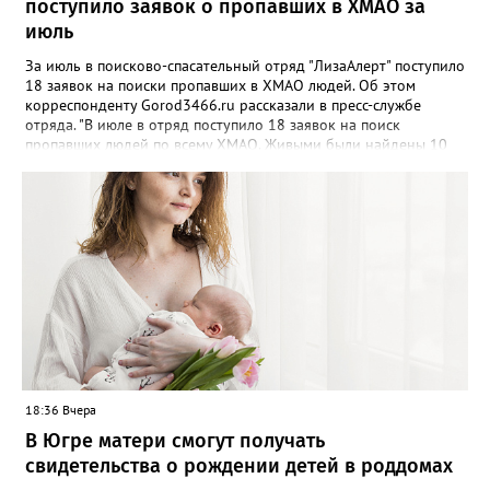
поступило заявок о пропавших в ХМАО за
июль
За июль в поисково-спасательный отряд "ЛизаАлерт" поступило
18 заявок на поиски пропавших в ХМАО людей. Об этом
корреспонденту Gorod3466.ru рассказали в пресс-службе
отряда. "В июле в отряд поступило 18 заявок на поиск
пропавших людей по всему ХМАО. Живыми были найдены 10
человек, трое - погибли, родные найдены - двое", - сообщили в
пресс-службе. В отряде отметили, что до сих пор не нашли трех
пропавших жителей региона, однако их поиски продолжаются -
распространяются ориентировки, проверяются свидетельства.
Ранее Gorod3466.ru сообщал, что большинство случаев
пропажи детей в ХМАО фиксировались в Нижневартовске и
Сургуте.
18:36 Вчера
В Югре матери смогут получать
свидетельства о рождении детей в роддомах