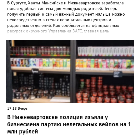
В Сургуте, Ханты-Мансийске и Нижневартовске заработала
новая удобная система для молодых родителей. Теперь
получить первый и самый важный документ малыша можно
непосредственно в стенах перинатальных центров и
родильных отделений. Как сообщается на официальных
ресурсах окружного Управления ЗАГС, главная цель
нововведения — разгрузить молодых мам от лишней
бюрократии в первые дни после выписки. Специалисты начали
вести прием прямо на базе крупнейших медицинских
учреждений региона. «Теперь мамочкам и их родным не нужно
специально искать время, записываться и ехать в отдел ЗАГС.
Вся процедура регистрации рождения проходит в комфортной
обстановке, пока семья еще находится в больнице», —
подчеркивают в ведомстве. Информацию о графике работы
новых кабинетов в Сургуте, Ханты-Мансийске и
Нижневартовске обещают опубликовать в ближайшее время
на официальных страницах ведомств.
17:18 Вчера
В Нижневартовске полиция изъяла у
бизнесмена партию нелегальных вейпов на 1
млн рублей