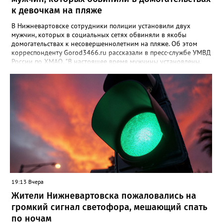
к девочкам на пляже
В Нижневартовске сотрудники полиции установили двух
мужчин, которых в социальных сетях обвиняли в якобы
домогательствах к несовершеннолетним на пляже. Об этом
корреспонденту Gorod3466.ru рассказали в пресс-службе УМВД
России по ХМАО. "В настоящее время мужчины установлены.
По данному факту проверка продолжается. При этом факт
правонарушения пока не подтверждается", - заявили в пресс-
службе ведомства. Ранее Gorod3466.ru сообщал, что жители
Нижневартовска рассказывали в соцсетях, что на озере
Молодежное заметили двух пьяных мужчин, которые
домогались до несовершеннолетних девочек.
19:13 Вчера
Жители Нижневартовска пожаловались на
громкий сигнал светофора, мешающий спать
по ночам