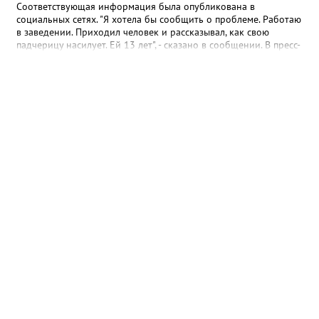
Соответствующая информация была опубликована в
социальных сетях. "Я хотела бы сообщить о проблеме. Работаю
в заведении. Приходил человек и рассказывал, как свою
падчерицу насилует. Ей 13 лет", - сказано в сообщении. В пресс-
службе УМВД России по ХМАО корреспонденту Gorod3466.ru
сообщили, что в настоящее время по данному факту
проводится проверка. "Сотрудники полиции устанавливают все
обстоятельства произошедшего", - отметили в пресс-службе
ведомства.