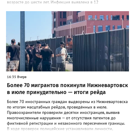
возрасте до шести лет. Инфекция выявлена в 12
муниципалитетах, включая Сургут, Ханты-Мансийск,
Нижневартовск, Мегион, Нягань, Лангепас, Радужный, а также
Нижневартовский, Октябрьский, Советский, Сургутский и
Ханты-Мансийский районы. В большинстве случаев болезнь
проявляется в виде высыпаний на слизистой рта и
конечностях. На долю энтеровирусного менингита приходится
5,6% случаев. Лабораторные исследования подтвердили
циркуляцию нескольких типов вирусов Коксаки и эховирусов.
Специалисты напоминают о важности соблюдения правил
личной гигиены и рекомендуют при первых симптомах
обращаться к врачу.
16:35 Вчера
Более 70 мигрантов покинули Нижневартовск
в июле принудительно — итоги рейда
Более 70 иностранных граждан выдворены из Нижневартовска
по итогам масштабных рейдов, проведённых в июле.
Правоохранители проверили десятки иностранцев, выявив
многочисленные нарушения — от отсутствия патентов до
фиктивной регистрации и незаконного пересечения границы.
В ходе проверок полицейские устанавливали личности,
проверяли паспорта, миграционные карты, патенты на работу, а