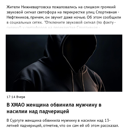
Жители Нижневартовска пожаловались на слишком громкий
звуковой сигнал светофора на перекрестке улиц Спортивная -
Нефтяников, причем, он звучит даже ночью. Об этом сообщили
в социальных сетях. "Отключите звуковой сигнал (по факту -
сирену!) у светофоров на перекрестке Спортивная -
Нефтяников со стороны техникума, которая с недавних пор
врубается на ночь! Он мешает спать жителям всех
близлежащих домов! Мало нам по ночам шума от питбайкеров
и авто, чтобы еще из-за вашей свистелки страдать", - сказано в
сообщении. В МБУ "Управление по дорожному хозяйству и
благоустройству" Нижневартовска корреспонденту
Gorod3466.ru сообщили, что звуковые оповещатели на
светофорных объектах оборудованы в соответствии с ГОСТ,
при согласовании с обществом слепых. "Их наличие строго
контролируется прокуратурой. В ночное время они не
работают. Корректировка громкости проводится по мере
возможности", - подчеркнули в учреждении.
17:14 Вчера
В ХМАО женщина обвинила мужчину в
насилии над падчерицей
В Сургуте женщина обвинила мужчину в насилии над 13-
летней падчерицей, отметив, что он сам ей об этом рассказал.