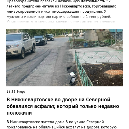
Правоохранители пресекли незаконную деятельность 52-
летнего предпринимателя из Нижневартовска, торговавшего
немаркированной никотинсодержащей продукцией. У
мужчины изъяли партию партию вейпов на 1 млн рублей.
Установлено, что мужчина закупил через интернет крупную
партию электронных сигарет и расходных жидкостей к ним,
планируя реализовать товар в своём магазине. В ходе
оперативно-розыскных мероприятий полицейские проверили
торговую точку и изъяли более 1,5 тыс. безакцизных вейпов, а
также 33,5 литра жидкостей для них. Общая стоимость
конфискованной продукции превысила 1 млн рублей.
Вартовчанин признался, что осознавал противоправный
характер своих действий, но всё равно пошёл на нарушение
закона. Следственным управлением УМВД возбуждено
уголовное дело по ч. 6 ст. 171.1 УК РФ (приобретение,
хранение и сбыт товаров без обязательной маркировки в
крупном размере).
16:58 Вчера
В Нижневартовске во дворе на Северной
обвалился асфальт, который только недавно
положили
В Нижневартовске жители дома 8 по улице Северной
пожаловались на обвалившийся асфальт на дороге, которую