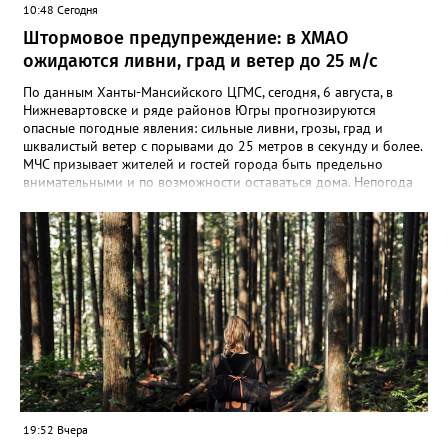
10:48 Сегодня
Штормовое предупреждение: в ХМАО
ожидаются ливни, град и ветер до 25 м/с
По данным Ханты-Мансийского ЦГМС, сегодня, 6 августа, в
Нижневартовске и ряде районов Югры прогнозируются
опасные погодные явления: сильные ливни, грозы, град и
шквалистый ветер с порывами до 25 метров в секунду и более.
МЧС призывает жителей и гостей города быть предельно
внимательными и по возможности оставаться дома. Непогода
может привести к обрывам линий электропередачи и связи,
падению деревьев и слабо укреплённых конструкций,
повреждению крыш и рекламных щитов. Ожидаются
осложнения на дорогах — увеличение аварийности, заторы,
сбои в работе светофоров и общественного транспорта. Из-за
обильных осадков возможны подтопления низких участков и
подвалов, а также размыв береговых линий. В зоне риска —
объекты ЖКХ, энергетики и судоходства. Кроме того, град
может повредить автомобили и сельхозкультуры, а грозовые
разряды — объекты без молниезащиты. При ливне спасатели
советуют по возможности оставаться дома и не заходить в
подземные переходы и подвалы — укрывайтесь в зданиях выше
уровня затопления. Если помещение подтапливает, покиньте
19:52 Вчера
его или поднимитесь на верхние этажи, отключив газ и