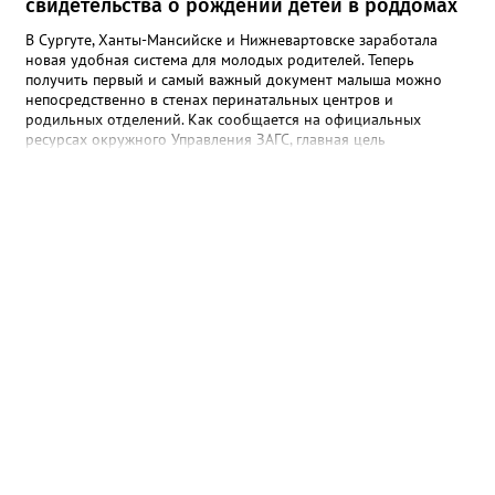
свидетельства о рождении детей в роддомах
В Сургуте, Ханты-Мансийске и Нижневартовске заработала
новая удобная система для молодых родителей. Теперь
получить первый и самый важный документ малыша можно
непосредственно в стенах перинатальных центров и
родильных отделений. Как сообщается на официальных
ресурсах окружного Управления ЗАГС, главная цель
нововведения — разгрузить молодых мам от лишней
бюрократии в первые дни после выписки. Специалисты начали
вести прием прямо на базе крупнейших медицинских
учреждений региона. «Теперь мамочкам и их родным не нужно
специально искать время, записываться и ехать в отдел ЗАГС.
Вся процедура регистрации рождения проходит в комфортной
обстановке, пока семья еще находится в больнице», —
подчеркивают в ведомстве. Информацию о графике работы
новых кабинетов в Сургуте, Ханты-Мансийске и
Нижневартовске обещают опубликовать в ближайшее время
на официальных страницах ведомств.