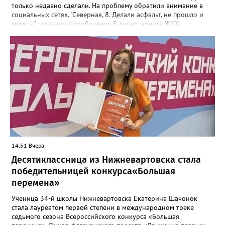
только недавно сделали. На проблему обратили внимание в
социальных сетях. "Северная, 8. Делали асфальт, не прошло и
месяца", - сказано в сообщении. В департаменте ЖКХ
администрации города корреспонденту Gorod3466.ru
сообщили, что причиной нарушения целостности асфальта
стал "подмыв основания покрытия проезда после обильных
осадков". "Восстановительные работы в рамках гарантийных
обязательств контракта будет проводить подрядная
организация, которая привлекалась ООО "Нижневартовские
коммунальные системы", срок до 15 августа 2026 года.
В настоящее время приемка работ со стороны ООО "НКС" не
осуществлялась. Восстановление за счет средств подрядной
организации", - рассказали в департаменте.
14:51 Вчера
Десятиклассница из Нижневартовска стала
победительницей конкурса«Большая
перемена»
Ученица 34-й школы Нижневартовска Екатерина Шачонок
стала лауреатом первой степени в международном треке
седьмого сезона Всероссийского конкурса «Большая