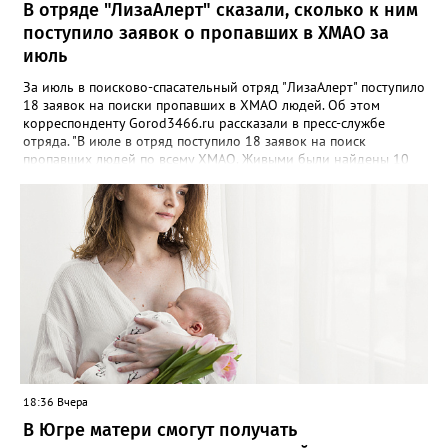
электричество. Водителям: не пытайтесь проехать через
В отряде "ЛизаАлерт" сказали, сколько к ним
затопленные участки, остановитесь на обочине с аварийкой и
поступило заявок о пропавших в ХМАО за
переждите; при резком подъёме воды покиньте машину и
июль
уйдите на возвышенность.
За июль в поисково-спасательный отряд "ЛизаАлерт" поступило
18 заявок на поиски пропавших в ХМАО людей. Об этом
корреспонденту Gorod3466.ru рассказали в пресс-службе
отряда. "В июле в отряд поступило 18 заявок на поиск
пропавших людей по всему ХМАО. Живыми были найдены 10
человек, трое - погибли, родные найдены - двое", - сообщили в
пресс-службе. В отряде отметили, что до сих пор не нашли трех
пропавших жителей региона, однако их поиски продолжаются -
распространяются ориентировки, проверяются свидетельства.
Ранее Gorod3466.ru сообщал, что большинство случаев
пропажи детей в ХМАО фиксировались в Нижневартовске и
Сургуте.
18:36 Вчера
В Югре матери смогут получать