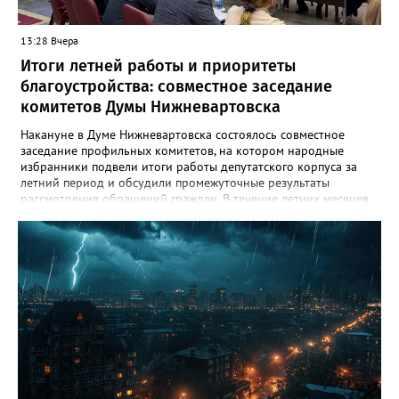
внимательными за рулём.
13:28 Вчера
Итоги летней работы и приоритеты
благоустройства: совместное заседание
комитетов Думы Нижневартовска
Накануне в Думе Нижневартовска состоялось совместное
заседание профильных комитетов, на котором народные
избранники подвели итоги работы депутатского корпуса за
летний период и обсудили промежуточные результаты
рассмотрения обращений граждан. В течение летних месяцев
парламентарии провели несколько выездных совещаний:
осмотрели городские лагеря отдыха, проинспектировали
проблемные локации, на которые указывали жители, побывали
на территориях, где уже реализуются проекты благоустройства,
но требуют доработки, а также оценили участки, потенциально
пригодные для создания новых скверов. Комитет по
социальным вопросам держит на постоянном контроле
организацию детского летнего отдыха. Депутаты дали
положительную оценку проведённой кампании, отметив
широкое разнообразие направлений и программ,
полноценную материально-техническую оснащённость
лагерей, а также соблюдение мер безопасности и санитарных