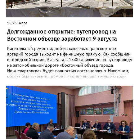
16:25 Вчера
Долгожданное открытие: путепровод на
Восточном объезде заработает 9 августа
Капитальный ремонт одной из ключевых транспортных
артерий города выходит на финишную прямую. Как сообщили
в городской мэрии, 9 августа в 15:00 движение по путепроводу
на автомобильной дороге «Восточный объезд города
Нижневартовска» будет полностью восстановлено. Напомним,
объект был закрыт на ремонт в конце января текущего года.
«В связи с завершением ремонтных работ путепровода 9
августа в 15 часов возобновится движение транспортных
средств по путепроводу на автомобильной дороге «Восточный
объезд города Нижневартовска»»,- сказано в сообщении.
Путепровод на Восточном объезде — важнейшая транспортная
артерия, соединяющая Нижневартовск с региональной
трассой. Он пропускает значительный поток транспорта и
связывает город с другими муниципалитетами округа и
Томской областью. После открытия движение по восточному
направлению серьёзно разгрузится. Водителей просят
соблюдать правила дорожного движения и быть