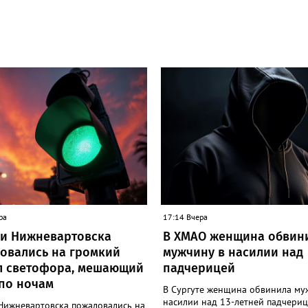
ра
17:14 Вчера
и Нижневартовска
В ХМАО женщина обвин
овались на громкий
мужчину в насилии над
л светофора, мешающий
падчерицей
 по ночам
В Сургуте женщина обвинила му
насилии над 13-летней падчериц
Нижневартовска пожаловались на