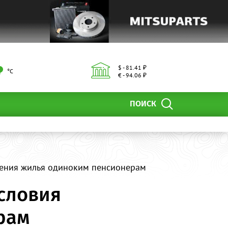
$ - 81.41 ₽
°С
€ - 94.06 ₽
ПОИСК
ления жилья одиноким пенсионерам
словия
рам