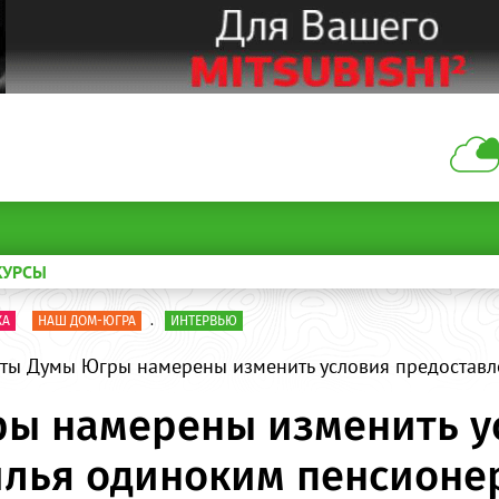
КУРСЫ
КА
НАШ ДОМ-ЮГРА
.
ИНТЕРВЬЮ
аты Думы Югры намерены изменить условия предостав
ры намерены изменить у
илья одиноким пенсионе