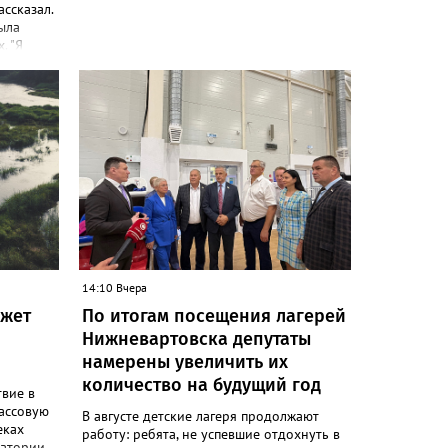
ассказал.
ыла
. "Я
 Работаю
и
 России
466.ru
я по
рка.
ают все
ва.
14:10 Вчера
ожет
По итогам посещения лагерей
Нижневартовска депутаты
намерены увеличить их
количество на будущий год
вие в
ассовую
В августе детские лагеря продолжают
еках
работу: ребята, не успевшие отдохнуть в
ватории