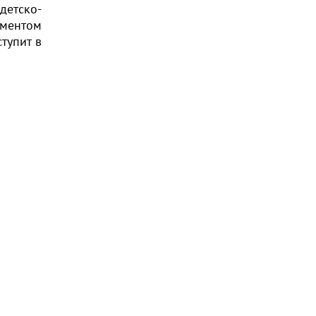
детско-
аментом
тупит в