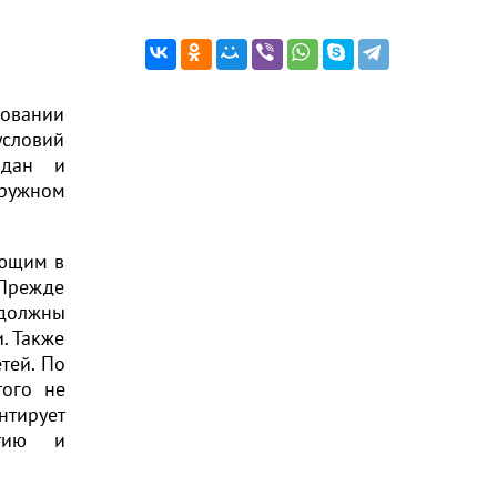
ровании
условий
ждан и
кружном
ающим в
 Прежде
 должны
. Также
тей. По
того не
нтирует
итию и