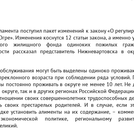
ламента поступил пакет изменений к закону «О регули
е». Изменения коснутся 12 статьи закона, а именно 
нного жилищного фонда одиноких пожилых гра
ости рассказал представитель Нижневартовска в о
 обслуживания могут быть выделены одиноко прожив
реклонного возраста при соблюдении ряда условий.
ны постоянно проживать в округе не менее 10 лет. Не
округе, так и в других регионах Российской Федерации
 отношении своих совершеннолетних трудоспособных де
ь своих престарелых родителей. И в случае, если э
дке установить алименты на их содержание, – комме
экономической политике, региональному разв
еликий.