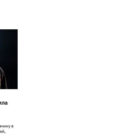
ила
жчину в
ей,