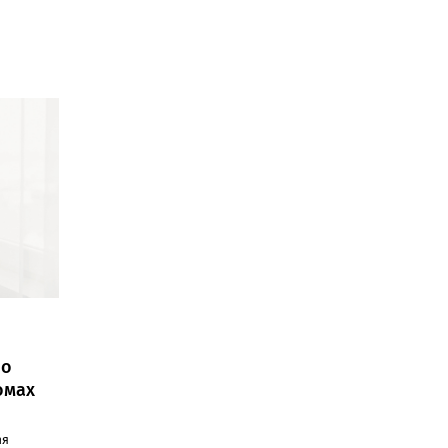
 о
омах
ая