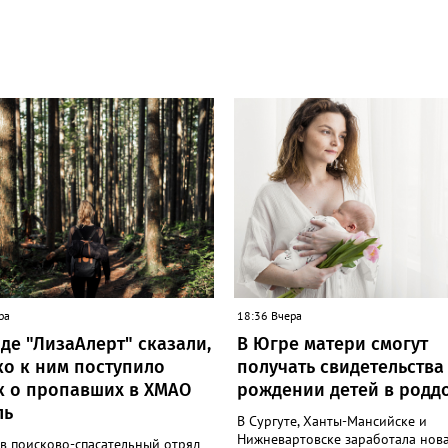
ра
18:36 Вчера
де "ЛизаАлерт" сказали,
В Югре матери смогут
ко к ним поступило
получать свидетельства
к о пропавших в ХМАО
рождении детей в родд
ль
В Сургуте, Ханты-Мансийске и
Нижневартовске заработала нов
в поисково-спасательный отряд