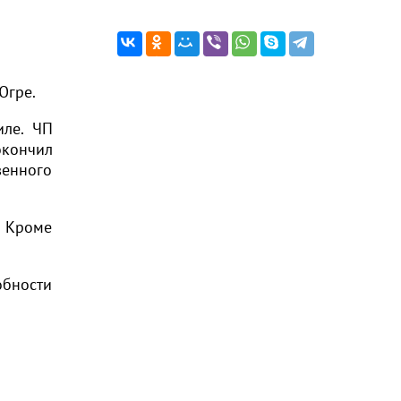
Югре.
иле. ЧП
окончил
венного
. Кроме
обности