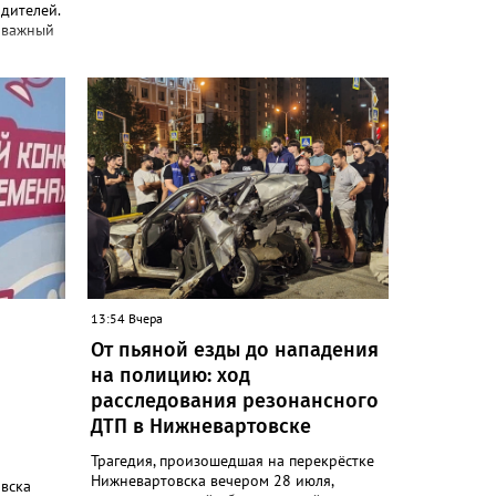
дителей.
 важный
атальных
 Как
урсах
вная цель
одых мам
 дни
ли вести
х
а.
не нужно
ваться и
ра
 в
13:54 Вчера
мья еще
От пьяной езды до нападения
ркивают
фике
на полицию: ход
е,
расследования резонансного
ске
ДТП в Нижневартовске
йшее
х
Трагедия, произошедшая на перекрёстке
Нижневартовска вечером 28 июля,
вска