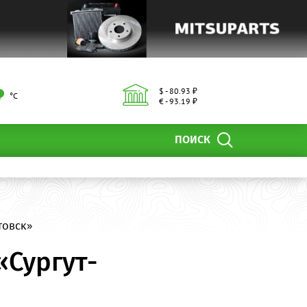
$ - 80.93 ₽
°С
€ - 93.19 ₽
ПОИСК
товск»
«Сургут-