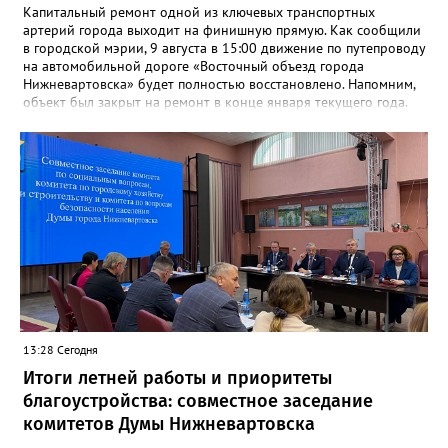
Капитальный ремонт одной из ключевых транспортных
артерий города выходит на финишную прямую. Как сообщили
в городской мэрии, 9 августа в 15:00 движение по путепроводу
на автомобильной дороге «Восточный объезд города
Нижневартовска» будет полностью восстановлено. Напомним,
объект был закрыт на ремонт в конце января текущего года.
«В связи с завершением ремонтных работ путепровода 9
августа в 15 часов возобновится движение транспортных
средств по путепроводу на автомобильной дороге «Восточный
объезд города Нижневартовска»»,- сказано в сообщении.
Путепровод на Восточном объезде — важнейшая транспортная
артерия, соединяющая Нижневартовск с региональной
трассой. Он пропускает значительный поток транспорта и
связывает город с другими муниципалитетами округа и
Томской областью. После открытия движение по восточному
направлению серьёзно разгрузится. Водителей просят
соблюдать правила дорожного движения и быть
внимательными за рулём.
13:28 Сегодня
Итоги летней работы и приоритеты
благоустройства: совместное заседание
комитетов Думы Нижневартовска