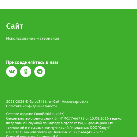
культурного наследия. Именно такой подход позволяет
полицию", - добавил источник.
сочетать современные технологии с традиционным образом
жизни ханты и манси, давая им возможность жить и трудиться
на земле предков и вести традиционный образ жизни.
Сайт
Использование материалов
Присоединяйтесь к нам
2021-2026 © Gorod3466.ru - Сайт Нижневартовска
Политика конфиденциальности
Сетевое издание Gorod3466.ru (16+).
Свидетельство о регистрации Эл № ФС77-66798 от 15.08.2016 выдано
Федеральной службой по надзору в сфере связи, информационных
технологий и массовых коммуникаций. Учредитель ООО "Салун"
628602 г. Нижневартовск ул.Пикмана 31. +7(3466)41-73-73
Главный редактор: Аврашова Е.С.