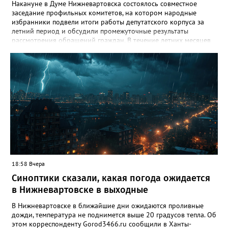
Накануне в Думе Нижневартовска состоялось совместное
заседание профильных комитетов, на котором народные
избранники подвели итоги работы депутатского корпуса за
летний период и обсудили промежуточные результаты
рассмотрения обращений граждан. В течение летних месяцев
парламентарии провели несколько выездных совещаний:
осмотрели городские лагеря отдыха, проинспектировали
проблемные локации, на которые указывали жители, побывали
на территориях, где уже реализуются проекты благоустройства,
но требуют доработки, а также оценили участки, потенциально
пригодные для создания новых скверов. Комитет по
социальным вопросам держит на постоянном контроле
организацию детского летнего отдыха. Депутаты дали
положительную оценку проведённой кампании, отметив
широкое разнообразие направлений и программ,
полноценную материально-техническую оснащённость
лагерей, а также соблюдение мер безопасности и санитарных
норм. «Мы обратили внимание администрации на высокую
18:58 Вчера
востребованность такой формы летней занятости детей и
Синоптики сказали, какая погода ожидается
необходимость увеличить количество лагерей дневного
пребывания, особенно в третью смену», – подчеркнул
в Нижневартовске в выходные
председатель комитета по социальным вопросам Павел
Лариков. Комитет по вопросам безопасности населения
В Нижневартовске в ближайшие дни ожидаются проливные
совместно с коллегами из комитета по городскому хозяйству и
дожди, температура не поднимется выше 20 градусов тепла. Об
строительству в рамках выездного заседания отработал
этом корреспонденту Gorod3466.ru сообщили в Ханты-