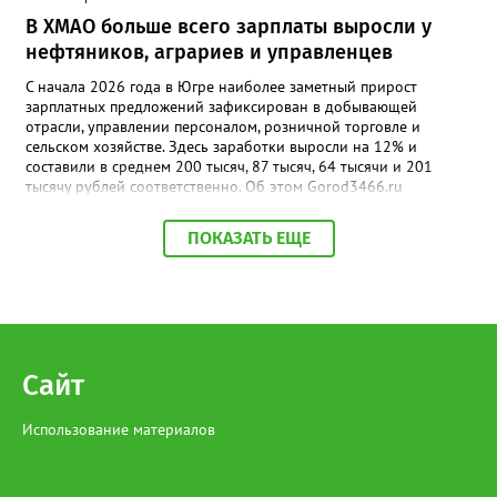
В ХМАО больше всего зарплаты выросли у
нефтяников, аграриев и управленцев
С начала 2026 года в Югре наиболее заметный прирост
зарплатных предложений зафиксирован в добывающей
отрасли, управлении персоналом, розничной торговле и
сельском хозяйстве. Здесь заработки выросли на 12% и
составили в среднем 200 тысяч, 87 тысяч, 64 тысячи и 201
тысячу рублей соответственно. Об этом Gorod3466.ru
сообщили аналитики hh.ru. В числе лидеров по темпам роста
также туризм, гостиничный и ресторанный бизнес (+11%, до
ПОКАЗАТЬ ЕЩЕ
68,4 тыс. рублей), производство и сервисное обслуживание
(+9%, до 166,4 тыс. рублей), а также финансы и бухгалтерия
(+9%, до 87,6 тыс. рублей). В целом медианная зарплата по
региону увеличилась на 3% и достигла 93,5 тыс. рублей.
Отдельный тренд — рост оплаты на подработке: за год
предложения здесь выросли на 35%. При этом самые высокие
зарплаты по-прежнему предлагают вахтовикам — в среднем
Сайт
175 тыс. рублей (+5% к прошлому году).
Использование материалов