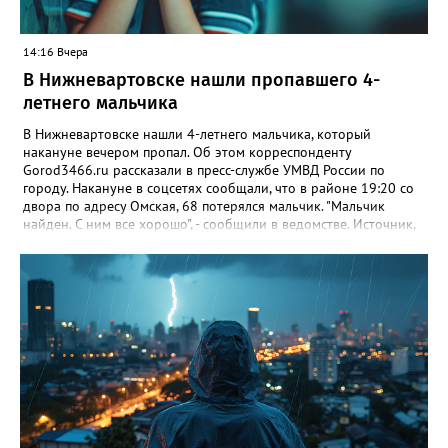
открыть окно и дать возможность вылететь самостоятельно.
14:16 Вчера
В Нижневартовске нашли пропавшего 4-
летнего мальчика
В Нижневартовске нашли 4-летнего мальчика, который
накануне вечером пропал. Об этом корреспонденту
Gorod3466.ru рассказали в пресс-службе УМВД России по
городу. Накануне в соцсетях сообщали, что в районе 19:20 со
двора по адресу Омская, 68 потерялся мальчик. "Мальчик
найден. С ним все хорошо", - сообщили в ведомстве. Источник,
знакомый с ситуацией, пояснил в беседе с журналистом
издания, что мальчик просто заблудился. По словам
собеседника, ребенок гулял с сестрой, в какой-то момент она
отвлеклась, а он убежал от нее. "Мальчик гулял, пытаясь найти
дом, но не смог. Затем его нашли прохожие и позвонили в
полицию", - добавил источник.