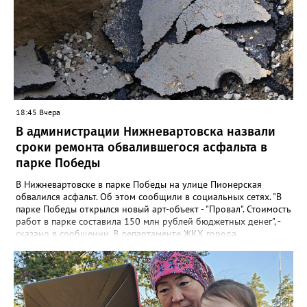
грозы.
18:45 Вчера
В администрации Нижневартовска назвали
сроки ремонта обвалившегося асфальта в
парке Победы
В Нижневартовске в парке Победы на улице Пионерская
обвалился асфальт. Об этом сообщили в социальных сетях. "В
парке Победы открылся новый арт-объект - "Провал". Стоимость
работ в парке составила 150 млн рублей бюджетных денег", -
сказано в сообщении. В департаменте ЖКХ города
корреспонденту Gorod3466.ru рассказали, что уже занимаются
данной проблемой. "Причиной обрушения благоустройства
послужило разрушение железобетонного лотка в котором
проложены не действующие трубопроводы теплоснабжения.
Ж/б лоток проходит параллельно проспекту Победы", - заявили