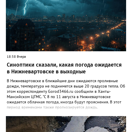
18:58 Вчера
Синоптики сказали, какая погода ожидается
в Нижневартовске в выходные
В Нижневартовске в ближайшие дни ожидаются проливные
дожди, температура не поднимется выше 20 градусов тепла. Об
этом корреспонденту Gorod3466.ru сообщили в Ханты-
Мансийском ЦГМС. "С 8 по 11 августа в Нижневартовске
ожидается облачная погода, иногда будут прояснения. В этот
период временами также прогнозируется дождь.
Сильные дожди ожидаются ночью 9 и 11 августа. Температура
в этот период составит ночью +9, +14 градусов, днем - +14,
+19", - рассказали синоптики. Ранее Gorod3466.ru сообщал,
что 8 и 9 августа на юге ХМАО ожидаются сильные дожди и