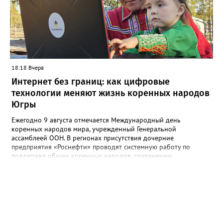
в департаменте. Там также отметили, что восстановительные
работы выполнит МБУ "Управление по дорожному хозяйству и
благоустройству" до конца следующей недели.
18:18 Вчера
Интернет без границ: как цифровые
технологии меняют жизнь коренных народов
Югры
Ежегодно 9 августа отмечается Международный день
коренных народов мира, учрежденный Генеральной
ассамблеей ООН. В регионах присутствия дочерние
предприятия «Роснефти» проводят системную работу по
поддержке общин коренных народов, сохранению
традиционного уклада, национальных культур и языков.
Поддержка оказывается многим народам Севера и Дальнего
Востока, в числе которых ханты, манси, ненцы, селькупы,
эвенки, эвены (ламуты), долганы, юкагиры, нанайцы, нивхи,
ульта (ороки) и другие. В Югре «Самотлорнефтегаз» (входит в
добывающий комплекс «Роснефти») поддерживает развитие
проекта «Цифровое стойбище» по подключению коренных