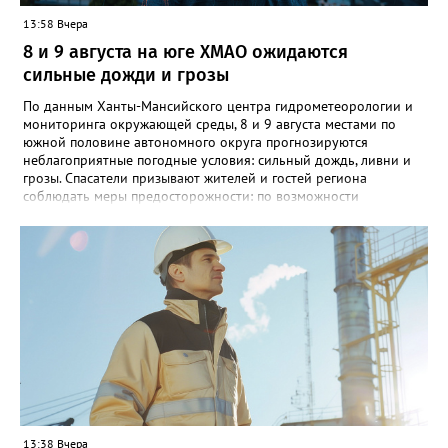
13:58 Вчера
8 и 9 августа на юге ХМАО ожидаются
сильные дожди и грозы
По данным Ханты-Мансийского центра гидрометеорологии и
мониторинга окружающей среды, 8 и 9 августа местами по
южной половине автономного округа прогнозируются
неблагоприятные погодные условия: сильный дождь, ливни и
грозы. Спасатели призывают жителей и гостей региона
соблюдать меры предосторожности: по возможности
воздержаться от дальних поездок, не парковать автомобили
под деревьями и слабоукреплёнными конструкциями, а также
быть внимательными на дорогах из-за ухудшения видимости и
риска аквапланирования. При возникновении чрезвычайных
ситуаций немедленно звоните по единому номеру экстренных
служб 112.
13:38 Вчера