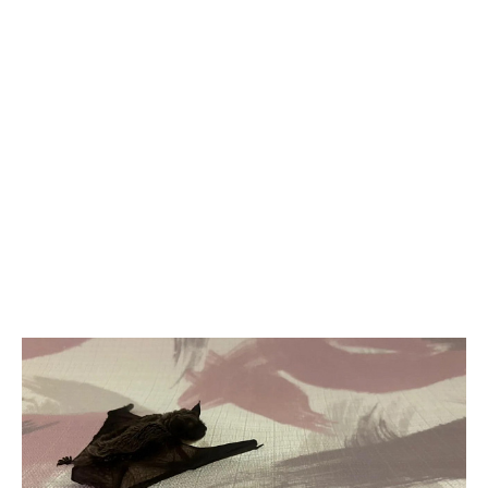
народов к интернету и сотовой связи. В 2026 году
телекоммуникационная инфраструктура появилась еще на 10
стойбищах коренных народов Севера. За последние годы
доступ к современным услугам связи получили более 3,7 тыс.
человек. Это около 73% представителей коренных народов
региона, ведущих традиционный образ жизни. Проект
реализуется в рамках Соглашения о сотрудничестве между
«Роснефтью» и Правительством Ханты-Мансийского
автономного округа — Югры. Связь пришла на удаленные
стойбища, национальные деревни и поселения,
расположенные более чем на 180 территориях традиционного
природопользования. В зависимости от конкретных условий
интернет подключается с помощью усиления сигнала или
спутниковых технологий. Компания также предоставляет
жителям ноутбуки. Для жителей крупных городов интернет
давно стал привычной частью повседневной жизни. Для семей,
живущих в удаленных родовых угодьях, доступ к сети — это
возможность получить образование, связаться с врачом,
оформить государственные услуги и сохранить связь с
внешним миром, не покидая традиционных мест проживания.
Отдельное направление — образование детей. Благодаря
региональной цифровой платформе «Стойбищная школа-сад»,
которая развивается на базе «Цифрового стойбища», дети из
семей оленеводов и рыбаков могут получать дошкольное
образование непосредственно в родовых угодьях. В 2025–