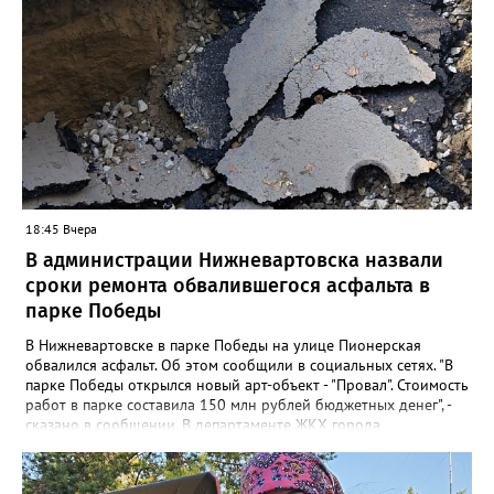
+19", - рассказали синоптики. Ранее Gorod3466.ru сообщал,
что 8 и 9 августа на юге ХМАО ожидаются сильные дожди и
грозы.
18:45 Вчера
В администрации Нижневартовска назвали
сроки ремонта обвалившегося асфальта в
парке Победы
В Нижневартовске в парке Победы на улице Пионерская
обвалился асфальт. Об этом сообщили в социальных сетях. "В
парке Победы открылся новый арт-объект - "Провал". Стоимость
работ в парке составила 150 млн рублей бюджетных денег", -
сказано в сообщении. В департаменте ЖКХ города
корреспонденту Gorod3466.ru рассказали, что уже занимаются
данной проблемой. "Причиной обрушения благоустройства
послужило разрушение железобетонного лотка в котором