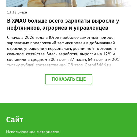
13:38 Вчера
В ХМАО больше всего зарплаты выросли у
нефтяников, аграриев и управленцев
С начала 2026 года в Югре наиболее заметный прирост
зарплатных предложений зафиксирован в добывающей
отрасли, управлении персоналом, розничной торговле и
сельском хозяйстве. Здесь заработки выросли на 12% и
составили в среднем 200 тысяч, 87 тысяч, 64 тысячи и 201
тысячу рублей соответственно. Об этом Gorod3466.ru
сообщили аналитики hh.ru. В числе лидеров по темпам роста
также туризм, гостиничный и ресторанный бизнес (+11%, до
ПОКАЗАТЬ ЕЩЕ
68,4 тыс. рублей), производство и сервисное обслуживание
(+9%, до 166,4 тыс. рублей), а также финансы и бухгалтерия
(+9%, до 87,6 тыс. рублей). В целом медианная зарплата по
региону увеличилась на 3% и достигла 93,5 тыс. рублей.
Отдельный тренд — рост оплаты на подработке: за год
предложения здесь выросли на 35%. При этом самые высокие
зарплаты по-прежнему предлагают вахтовикам — в среднем
Сайт
175 тыс. рублей (+5% к прошлому году).
Использование материалов