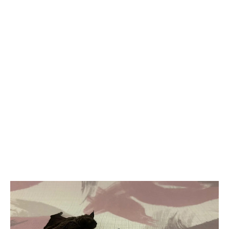
добывающий комплекс «Роснефти») поддерживает развитие
проекта «Цифровое стойбище» по подключению коренных
народов к интернету и сотовой связи. В 2026 году
телекоммуникационная инфраструктура появилась еще на 10
стойбищах коренных народов Севера. За последние годы
доступ к современным услугам связи получили более 3,7 тыс.
человек. Это около 73% представителей коренных народов
региона, ведущих традиционный образ жизни. Проект
реализуется в рамках Соглашения о сотрудничестве между
«Роснефтью» и Правительством Ханты-Мансийского
автономного округа — Югры. Связь пришла на удаленные
стойбища, национальные деревни и поселения,
расположенные более чем на 180 территориях традиционного
природопользования. В зависимости от конкретных условий
интернет подключается с помощью усиления сигнала или
спутниковых технологий. Компания также предоставляет
жителям ноутбуки. Для жителей крупных городов интернет
давно стал привычной частью повседневной жизни. Для семей,
живущих в удаленных родовых угодьях, доступ к сети — это
возможность получить образование, связаться с врачом,
оформить государственные услуги и сохранить связь с
внешним миром, не покидая традиционных мест проживания.
Отдельное направление — образование детей. Благодаря
региональной цифровой платформе «Стойбищная школа-сад»,