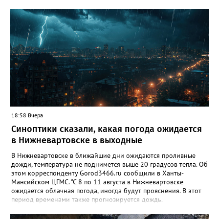
18:58 Вчера
Синоптики сказали, какая погода ожидается
в Нижневартовске в выходные
В Нижневартовске в ближайшие дни ожидаются проливные
дожди, температура не поднимется выше 20 градусов тепла. Об
этом корреспонденту Gorod3466.ru сообщили в Ханты-
Мансийском ЦГМС. "С 8 по 11 августа в Нижневартовске
ожидается облачная погода, иногда будут прояснения. В этот
период временами также прогнозируется дождь.
Сильные дожди ожидаются ночью 9 и 11 августа. Температура
в этот период составит ночью +9, +14 градусов, днем - +14,