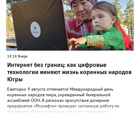
проложены не действующие трубопроводы теплоснабжения.
Ж/б лоток проходит параллельно проспекту Победы", - заявили
в департаменте. Там также отметили, что восстановительные
работы выполнит МБУ "Управление по дорожному хозяйству и
благоустройству" до конца следующей недели.
18:18 Вчера
Интернет без границ: как цифровые
технологии меняют жизнь коренных народов
Югры
Ежегодно 9 августа отмечается Международный день
коренных народов мира, учрежденный Генеральной
ассамблеей ООН. В регионах присутствия дочерние
предприятия «Роснефти» проводят системную работу по
поддержке общин коренных народов, сохранению
традиционного уклада, национальных культур и языков.
Поддержка оказывается многим народам Севера и Дальнего
Востока, в числе которых ханты, манси, ненцы, селькупы,
эвенки, эвены (ламуты), долганы, юкагиры, нанайцы, нивхи,
ульта (ороки) и другие. В Югре «Самотлорнефтегаз» (входит в