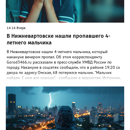
на земле предков и вести традиционный образ жизни.
насекомыми и часто залетают в жильё случайно, привлечённые
светом. Специалисты советуют не трогать их голыми руками, а
открыть окно и дать возможность вылететь самостоятельно.
14:16 Вчера
В Нижневартовске нашли пропавшего 4-
летнего мальчика
В Нижневартовске нашли 4-летнего мальчика, который
накануне вечером пропал. Об этом корреспонденту
Gorod3466.ru рассказали в пресс-службе УМВД России по
городу. Накануне в соцсетях сообщали, что в районе 19:20 со
двора по адресу Омская, 68 потерялся мальчик. "Мальчик
найден. С ним все хорошо", - сообщили в ведомстве. Источник,
знакомый с ситуацией, пояснил в беседе с журналистом
издания, что мальчик просто заблудился. По словам
собеседника, ребенок гулял с сестрой, в какой-то момент она
отвлеклась, а он убежал от нее. "Мальчик гулял, пытаясь найти
дом, но не смог. Затем его нашли прохожие и позвонили в
полицию", - добавил источник.