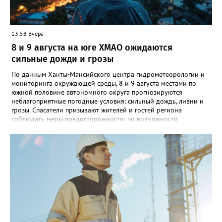
13:58 Вчера
8 и 9 августа на юге ХМАО ожидаются
сильные дожди и грозы
По данным Ханты-Мансийского центра гидрометеорологии и
мониторинга окружающей среды, 8 и 9 августа местами по
южной половине автономного округа прогнозируются
неблагоприятные погодные условия: сильный дождь, ливни и
грозы. Спасатели призывают жителей и гостей региона
соблюдать меры предосторожности: по возможности
воздержаться от дальних поездок, не парковать автомобили
под деревьями и слабоукреплёнными конструкциями, а также
быть внимательными на дорогах из-за ухудшения видимости и
риска аквапланирования. При возникновении чрезвычайных
ситуаций немедленно звоните по единому номеру экстренных
служб 112.