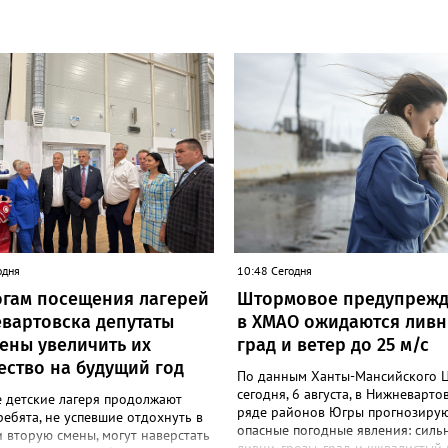
одня
10:48 Сегодня
огам посещения лагерей
Штормовое предупрежд
вартовска депутаты
в ХМАО ожидаются ливн
ены увеличить их
град и ветер до 25 м/с
ество на будущий год
По данным Ханты-Мансийского 
сегодня, 6 августа, в Нижневарто
е детские лагеря продолжают
ряде районов Югры прогнозиру
ребята, не успевшие отдохнуть в
опасные погодные явления: силь
 вторую смены, могут наверстать