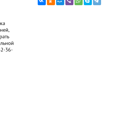
ка
ней,
рать
ельной
2-36-