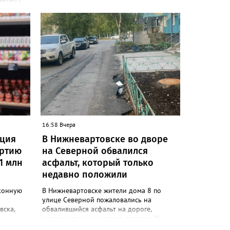
ветер с
у и
гостей
льными и
ывам
 падению
 и
чение
оте
нспорта.
ны
16:58 Вчера
одвалов,
иция
В Нижневартовске во дворе
 В зоне
и и
артию
на Северной обвалился
ожет
1 млн
асфальт, который только
недавно положили
ряды —
 ливне
конную
В Нижневартовске жители дома 8 по
сти
улице Северной пожаловались на
вска,
обвалившийся асфальт на дороге,
—
которую только недавно сделали. На
вня
. У
проблему обратили внимание в