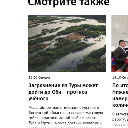
Смотрите также
16:00 Сегодня
14:10 Сег
Загрязнение из Туры может
По ит
дойти до Оби— прогноз
Нижне
учёного
намер
колич
Масштабное экологическое бедствие в
Тюменской области, вызвавшее массовую
В август
гибель краснокнижной рыбы в реках
работу: 
Тура и Иртыш, может достичь акватории
первую и