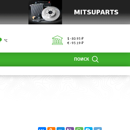
$ - 80.93 ₽
°С
€ - 93.19 ₽
ПОИСК