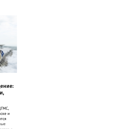
ение:
и,
ЦГМС,
вске и
ются
ные