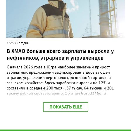
служб 112.
13:38 Сегодня
В ХМАО больше всего зарплаты выросли у
нефтяников, аграриев и управленцев
С начала 2026 года в Югре наиболее заметный прирост
зарплатных предложений зафиксирован в добывающей
отрасли, управлении персоналом, розничной торговле и
сельском хозяйстве. Здесь заработки выросли на 12% и
составили в среднем 200 тысяч, 87 тысяч, 64 тысячи и 201
тысячу рублей соответственно. Об этом Gorod3466.ru
сообщили аналитики hh.ru. В числе лидеров по темпам роста
также туризм, гостиничный и ресторанный бизнес (+11%, до
ПОКАЗАТЬ ЕЩЕ
68,4 тыс. рублей), производство и сервисное обслуживание
(+9%, до 166,4 тыс. рублей), а также финансы и бухгалтерия
(+9%, до 87,6 тыс. рублей). В целом медианная зарплата по
региону увеличилась на 3% и достигла 93,5 тыс. рублей.
Отдельный тренд — рост оплаты на подработке: за год