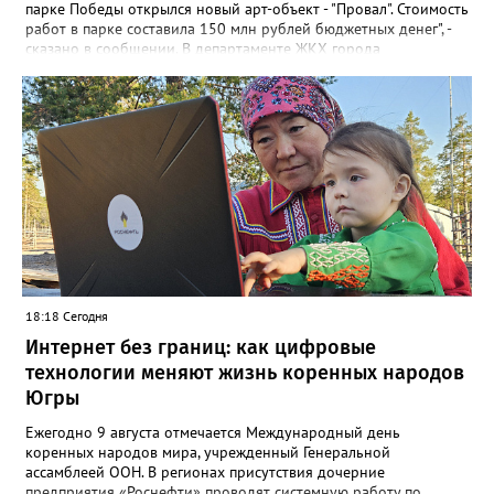
парке Победы открылся новый арт-объект - "Провал". Стоимость
работ в парке составила 150 млн рублей бюджетных денег", -
сказано в сообщении. В департаменте ЖКХ города
корреспонденту Gorod3466.ru рассказали, что уже занимаются
данной проблемой. "Причиной обрушения благоустройства
послужило разрушение железобетонного лотка в котором
проложены не действующие трубопроводы теплоснабжения.
Ж/б лоток проходит параллельно проспекту Победы", - заявили
в департаменте. Там также отметили, что восстановительные
работы выполнит МБУ "Управление по дорожному хозяйству и
благоустройству" до конца следующей недели.
18:18 Сегодня
Интернет без границ: как цифровые
технологии меняют жизнь коренных народов
Югры
Ежегодно 9 августа отмечается Международный день
коренных народов мира, учрежденный Генеральной
ассамблеей ООН. В регионах присутствия дочерние
предприятия «Роснефти» проводят системную работу по