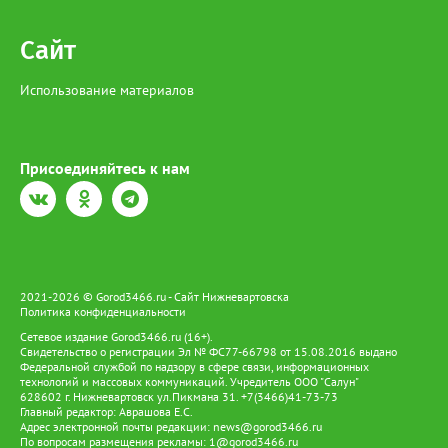
предложения здесь выросли на 35%. При этом самые высокие
зарплаты по-прежнему предлагают вахтовикам — в среднем
Сайт
175 тыс. рублей (+5% к прошлому году).
Использование материалов
Присоединяйтесь к нам
2021-2026 © Gorod3466.ru - Сайт Нижневартовска
Политика конфиденциальности
Сетевое издание Gorod3466.ru (16+).
Свидетельство о регистрации Эл № ФС77-66798 от 15.08.2016 выдано
Федеральной службой по надзору в сфере связи, информационных
технологий и массовых коммуникаций. Учредитель ООО "Салун"
628602 г. Нижневартовск ул.Пикмана 31. +7(3466)41-73-73
Главный редактор: Аврашова Е.С.
Адрес электронной почты редакции:
news@gorod3466.ru
По вопросам размещения рекламы:
1@gorod3466.ru