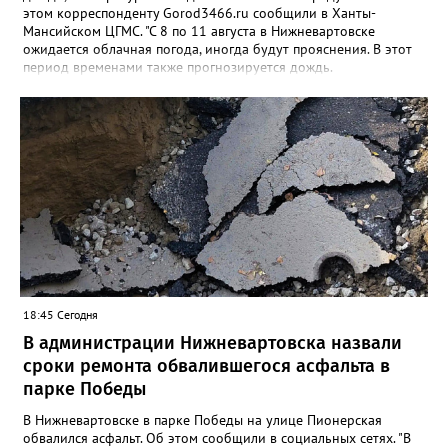
этом корреспонденту Gorod3466.ru сообщили в Ханты-
Мансийском ЦГМС. "С 8 по 11 августа в Нижневартовске
ожидается облачная погода, иногда будут прояснения. В этот
период временами также прогнозируется дождь.
Сильные дожди ожидаются ночью 9 и 11 августа. Температура
в этот период составит ночью +9, +14 градусов, днем - +14,
+19", - рассказали синоптики. Ранее Gorod3466.ru сообщал,
что 8 и 9 августа на юге ХМАО ожидаются сильные дожди и
грозы.
18:45 Сегодня
В администрации Нижневартовска назвали
сроки ремонта обвалившегося асфальта в
парке Победы
В Нижневартовске в парке Победы на улице Пионерская
обвалился асфальт. Об этом сообщили в социальных сетях. "В