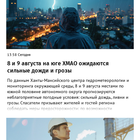
дом, но не смог. Затем его нашли прохожие и позвонили в
полицию", - добавил источник.
13:58 Сегодня
8 и 9 августа на юге ХМАО ожидаются
сильные дожди и грозы
По данным Ханты-Мансийского центра гидрометеорологии и
мониторинга окружающей среды, 8 и 9 августа местами по
южной половине автономного округа прогнозируются
неблагоприятные погодные условия: сильный дождь, ливни и
грозы. Спасатели призывают жителей и гостей региона
соблюдать меры предосторожности: по возможности
воздержаться от дальних поездок, не парковать автомобили
под деревьями и слабоукреплёнными конструкциями, а также
быть внимательными на дорогах из-за ухудшения видимости и
риска аквапланирования. При возникновении чрезвычайных
ситуаций немедленно звоните по единому номеру экстренных