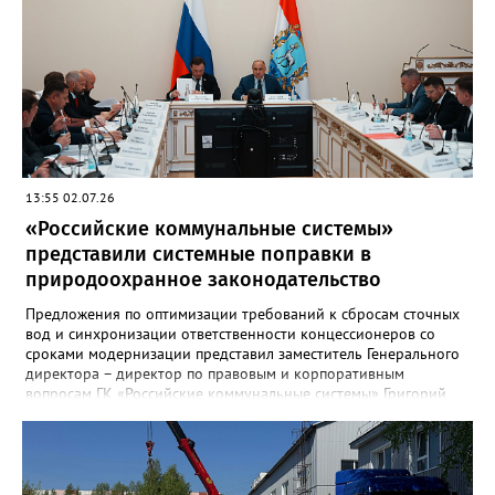
13:55 02.07.26
«Российские коммунальные системы»
представили системные поправки в
природоохранное законодательство
Предложения по оптимизации требований к сбросам сточных
вод и синхронизации ответственности концессионеров со
сроками модернизации представил заместитель Генерального
директора – директор по правовым и корпоративным
вопросам ГК «Российские коммунальные системы» Григорий
Терян на выездном заседании Комитета Госдумы по
строительству и ЖКХ в Самаре. В мероприятии приняли
участие председатель Комитета Сергей Пахомов, его первый
заместитель Владимир Кошелев, руководство Самарской
области и крупнейшие игроки отрасли. В своем выступлении