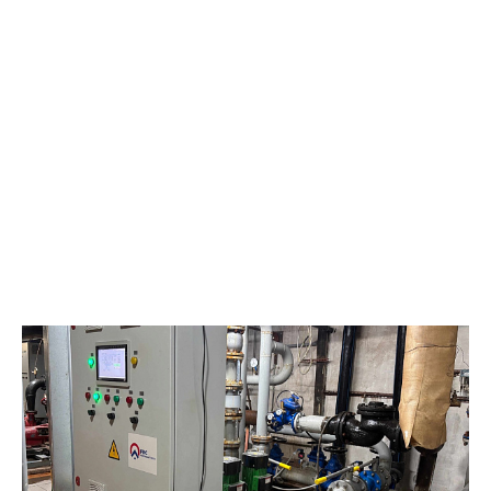
и организации удобного пространства для отдыха и приёма
пищи. «Мы понимали, что для людей, работающих на
удалённом месторождении, столовая – это не просто место
для приёма пищи. Это важная часть повседневного комфорта,
маленький островок уюта вдали от дома. Новое, современное
оборудование на кухне позволяет готовить широкий
ассортимент блюд. При реализации проекта особое внимание
уделялось каждой детали: от надёжности и
производительности оборудования до создания по-
настоящему домашней атмосферы», – главный специалист
отдела социально-бытового обслуживания
«Самотлорнефтегаза» Ирина Зотова. Новое здание возвели с
учётом современных требований к организации питания на
производственных объектах. «Сотрудники ждали открытия.
Сейчас запущен современный объект с новым оборудованием,
которое полностью готово к работе», – делится впечатлениями
Роман Анденко, начальник ЦДНГ-7. Для работников
месторождения организовано трёхразовое питание. Рацион
формируется с учётом особенностей труда в условиях
нефтедобычи, а меню регулярно обновляется. Помимо
ежедневных блюд, здесь проводят тематические кулинарные
дни. Сотрудники уже оценили преимущества нового объекта.
«Я работаю здесь больше трёх лет. Новое здание очень
комфортное: хорошее освещение, кондиционеры,
современная линия раздачи. И готовят вкусно — особенно