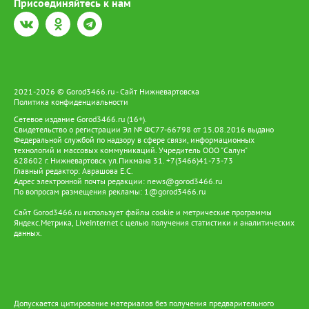
Присоединяйтесь к нам
применимость решения. Для меня важно, что результаты
исследования могут быть полезны в реальных
производственных условиях», - рассказала Диана. В секции
«Экология. Промышленная безопасность и охрана труда»
второе место завоевала ведущий инженер сектора по
контролю за экологической безопасностью Ольга Юленкова.
Её проект был посвящён лесохозяйственной рекультивации
2021-2026 © Gorod3466.ru - Сайт Нижневартовска
земель. «В моей секции было представлено большое
Политика конфиденциальности
количество работ (26 докладов), соответственно, и
конкуренция была высокая. Работы всех участников очень
Сетевое издание Gorod3466.ru (16+).
достойные и несут вклад в развитии своего предприятия.
Свидетельство о регистрации Эл № ФС77-66798 от 15.08.2016 выдано
Федеральной службой по надзору в сфере связи, информационных
Также все работы отличаются оригинальностью и свежестью
технологий и массовых коммуникаций. Учредитель ООО "Салун"
идей», - говорит Ольга. В секции «Сбор, транспортировка,
628602 г. Нижневартовск ул.Пикмана 31. +7(3466)41-73-73
подготовка нефти и газа. Технология и оборудование
Главный редактор: Аврашова Е.С.
процессов транспортировки, подготовки и переработки нефти
Адрес электронной почты редакции:
news@gorod3466.ru
и газа» номинации «Эффективность процессов» удостоен
По вопросам размещения рекламы:
1@gorod3466.ru
ведущий инженер отдела подготовки и учёта нефти Иван
Сайт Gorod3466.ru использует файлы cookie и метрические программы
Майбородин. «Благодаря своим наставникам: Сергею Кутькову
Яндекс.Метрика, LiveInternet с целью получения статистики и аналитических
и Евгению Полякову, мне удалось взглянуть на элементарные
данных.
физические законы (закон Генри, закон Стокса), через призму
нефтеподготовки. Данная тема эффективно показывает себя
на нашем предприятии и уже приносит положительный эффект
в вопросе снижения нефтепродуктов», - говорит Иван, - Я
получил огромное количество эмоций от общения с
коллегами, членами жюри. Разговаривать наравне со столь
Допускается цитирование материалов без получения предварительного