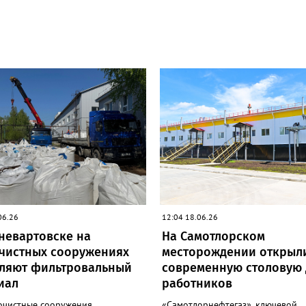
06.26
12:04 18.06.26
невартовске на
На Самотлорском
чистных сооружениях
месторождении открыл
ляют фильтровальный
современную столовую 
иал
работников
очистные сооружения
«Самотлорнефтегаз», ключевой