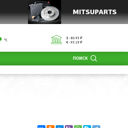
$ - 80.93 ₽
°С
€ - 93.19 ₽
ПОИСК