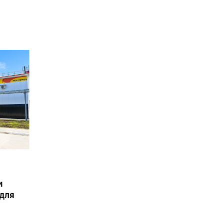
и
для