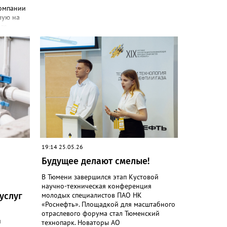
омпании
вую на
ого
ен в 40
и
й
овый
о 80
еские
мы
о
19:14 25.05.26
ков
Будущее делают смелые!
 в
В Тюмени завершился этап Кустовой
научно-техническая конференция
е
услуг
молодых специалистов ПАО НК
кухни,
«Роснефть». Площадкой для масштабного
транства
отраслевого форума стал Тюменский
и
технопарк. Новаторы АО