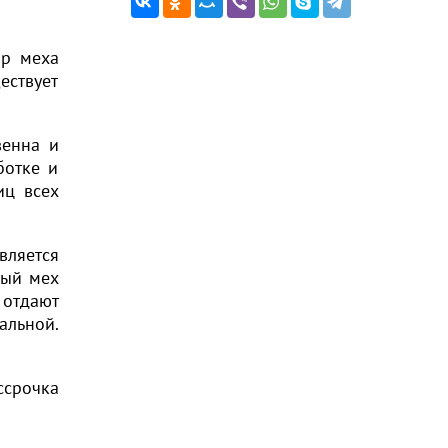
ир меха
ествует
венна и
ботке и
иц всех
вляется
ный мех
 отдают
альной.
ссрочка