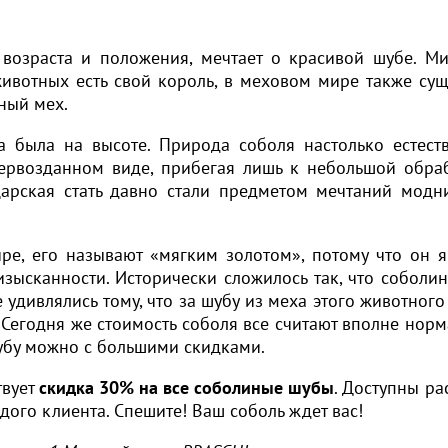
возраста и положения, мечтает о красивой шубе. М
ивотных есть свой король, в меховом мире также сущ
ный мех.
а была на высоте. Природа соболя настолько естест
 первозданном виде, прибегая лишь к небольшой обра
царская стать давно стали предметом мечтаний модн
е, его называют «мягким золотом», потому что он я
изысканности. Исторически сложилось так, что соболи
 удивлялись тому, что за шубу из меха этого животного
. Сегодня же стоимость соболя все считают вполне норм
шубу можно с большими скидками.
твует
скидка 30% на все соболиные шубы
. Доступны ра
дого клиента. Спешите! Ваш соболь ждет вас!