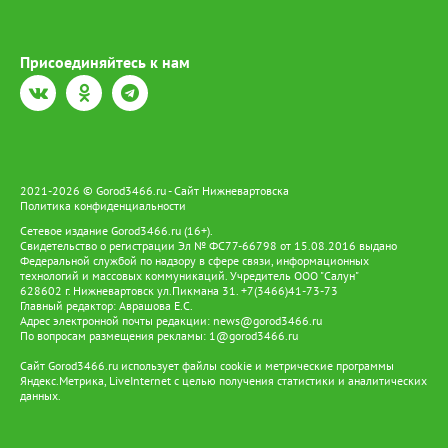
энергетического потенциала залежей в зонах отбора на
скважинах ЭЦН с ТМС». «При разработке проекта мы
ориентировались прежде всего на практическую
Присоединяйтесь к нам
применимость решения. Для меня важно, что результаты
исследования могут быть полезны в реальных
производственных условиях», - рассказала Диана. В секции
«Экология. Промышленная безопасность и охрана труда»
второе место завоевала ведущий инженер сектора по
контролю за экологической безопасностью Ольга Юленкова.
Её проект был посвящён лесохозяйственной рекультивации
2021-2026 © Gorod3466.ru - Сайт Нижневартовска
земель. «В моей секции было представлено большое
Политика конфиденциальности
количество работ (26 докладов), соответственно, и
конкуренция была высокая. Работы всех участников очень
Сетевое издание Gorod3466.ru (16+).
достойные и несут вклад в развитии своего предприятия.
Свидетельство о регистрации Эл № ФС77-66798 от 15.08.2016 выдано
Федеральной службой по надзору в сфере связи, информационных
Также все работы отличаются оригинальностью и свежестью
технологий и массовых коммуникаций. Учредитель ООО "Салун"
идей», - говорит Ольга. В секции «Сбор, транспортировка,
628602 г. Нижневартовск ул.Пикмана 31. +7(3466)41-73-73
подготовка нефти и газа. Технология и оборудование
Главный редактор: Аврашова Е.С.
процессов транспортировки, подготовки и переработки нефти
Адрес электронной почты редакции:
news@gorod3466.ru
и газа» номинации «Эффективность процессов» удостоен
По вопросам размещения рекламы:
1@gorod3466.ru
ведущий инженер отдела подготовки и учёта нефти Иван
Сайт Gorod3466.ru использует файлы cookie и метрические программы
Майбородин. «Благодаря своим наставникам: Сергею Кутькову
Яндекс.Метрика, LiveInternet с целью получения статистики и аналитических
и Евгению Полякову, мне удалось взглянуть на элементарные
данных.
физические законы (закон Генри, закон Стокса), через призму
нефтеподготовки. Данная тема эффективно показывает себя
на нашем предприятии и уже приносит положительный эффект