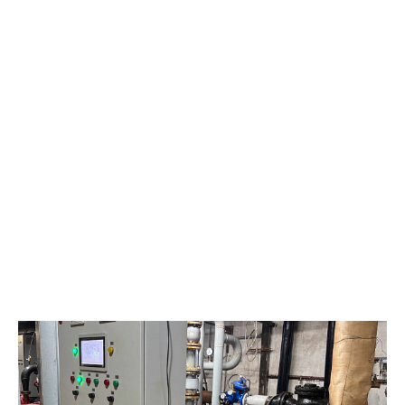
качественным горячим питанием в соответствии с
действующими санитарными нормами. При строительстве
столовой внимание уделялось не только оснащению кухни, но
и организации удобного пространства для отдыха и приёма
пищи. «Мы понимали, что для людей, работающих на
удалённом месторождении, столовая – это не просто место
для приёма пищи. Это важная часть повседневного комфорта,
маленький островок уюта вдали от дома. Новое, современное
оборудование на кухне позволяет готовить широкий
ассортимент блюд. При реализации проекта особое внимание
уделялось каждой детали: от надёжности и
производительности оборудования до создания по-
настоящему домашней атмосферы», – главный специалист
отдела социально-бытового обслуживания
«Самотлорнефтегаза» Ирина Зотова. Новое здание возвели с
учётом современных требований к организации питания на
производственных объектах. «Сотрудники ждали открытия.
Сейчас запущен современный объект с новым оборудованием,
которое полностью готово к работе», – делится впечатлениями
Роман Анденко, начальник ЦДНГ-7. Для работников
месторождения организовано трёхразовое питание. Рацион
формируется с учётом особенностей труда в условиях
нефтедобычи, а меню регулярно обновляется. Помимо
ежедневных блюд, здесь проводят тематические кулинарные
дни. Сотрудники уже оценили преимущества нового объекта.