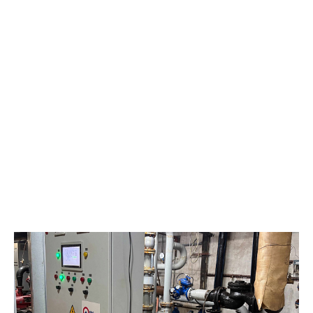
действующими санитарными нормами. При строительстве
столовой внимание уделялось не только оснащению кухни, но
и организации удобного пространства для отдыха и приёма
пищи. «Мы понимали, что для людей, работающих на
удалённом месторождении, столовая – это не просто место
для приёма пищи. Это важная часть повседневного комфорта,
маленький островок уюта вдали от дома. Новое, современное
оборудование на кухне позволяет готовить широкий
ассортимент блюд. При реализации проекта особое внимание
уделялось каждой детали: от надёжности и
производительности оборудования до создания по-
настоящему домашней атмосферы», – главный специалист
отдела социально-бытового обслуживания
«Самотлорнефтегаза» Ирина Зотова. Новое здание возвели с
учётом современных требований к организации питания на
производственных объектах. «Сотрудники ждали открытия.
Сейчас запущен современный объект с новым оборудованием,
которое полностью готово к работе», – делится впечатлениями
Роман Анденко, начальник ЦДНГ-7. Для работников
месторождения организовано трёхразовое питание. Рацион
формируется с учётом особенностей труда в условиях
нефтедобычи, а меню регулярно обновляется. Помимо
ежедневных блюд, здесь проводят тематические кулинарные
дни. Сотрудники уже оценили преимущества нового объекта.
«Я работаю здесь больше трёх лет. Новое здание очень