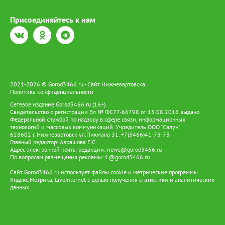
скважинах ЭЦН с ТМС». «При разработке проекта мы
ориентировались прежде всего на практическую
Присоединяйтесь к нам
применимость решения. Для меня важно, что результаты
исследования могут быть полезны в реальных
производственных условиях», - рассказала Диана. В секции
«Экология. Промышленная безопасность и охрана труда»
второе место завоевала ведущий инженер сектора по
контролю за экологической безопасностью Ольга Юленкова.
Её проект был посвящён лесохозяйственной рекультивации
2021-2026 © Gorod3466.ru - Сайт Нижневартовска
земель. «В моей секции было представлено большое
Политика конфиденциальности
количество работ (26 докладов), соответственно, и
конкуренция была высокая. Работы всех участников очень
Сетевое издание Gorod3466.ru (16+).
достойные и несут вклад в развитии своего предприятия.
Свидетельство о регистрации Эл № ФС77-66798 от 15.08.2016 выдано
Федеральной службой по надзору в сфере связи, информационных
Также все работы отличаются оригинальностью и свежестью
технологий и массовых коммуникаций. Учредитель ООО "Салун"
идей», - говорит Ольга. В секции «Сбор, транспортировка,
628602 г. Нижневартовск ул.Пикмана 31. +7(3466)41-73-73
подготовка нефти и газа. Технология и оборудование
Главный редактор: Аврашова Е.С.
процессов транспортировки, подготовки и переработки нефти
Адрес электронной почты редакции:
news@gorod3466.ru
и газа» номинации «Эффективность процессов» удостоен
По вопросам размещения рекламы:
1@gorod3466.ru
ведущий инженер отдела подготовки и учёта нефти Иван
Сайт Gorod3466.ru использует файлы cookie и метрические программы
Майбородин. «Благодаря своим наставникам: Сергею Кутькову
Яндекс.Метрика, LiveInternet с целью получения статистики и аналитических
и Евгению Полякову, мне удалось взглянуть на элементарные
данных.
физические законы (закон Генри, закон Стокса), через призму
нефтеподготовки. Данная тема эффективно показывает себя
на нашем предприятии и уже приносит положительный эффект
в вопросе снижения нефтепродуктов», - говорит Иван, - Я