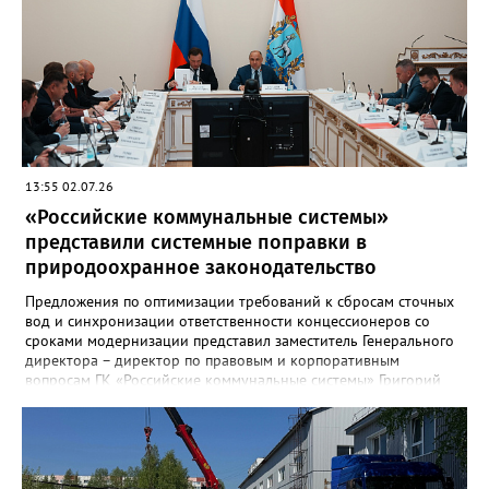
13:55 02.07.26
«Российские коммунальные системы»
представили системные поправки в
природоохранное законодательство
Предложения по оптимизации требований к сбросам сточных
вод и синхронизации ответственности концессионеров со
сроками модернизации представил заместитель Генерального
директора – директор по правовым и корпоративным
вопросам ГК «Российские коммунальные системы» Григорий
Терян на выездном заседании Комитета Госдумы по
строительству и ЖКХ в Самаре. В мероприятии приняли
участие председатель Комитета Сергей Пахомов, его первый
заместитель Владимир Кошелев, руководство Самарской
области и крупнейшие игроки отрасли. В своем выступлении