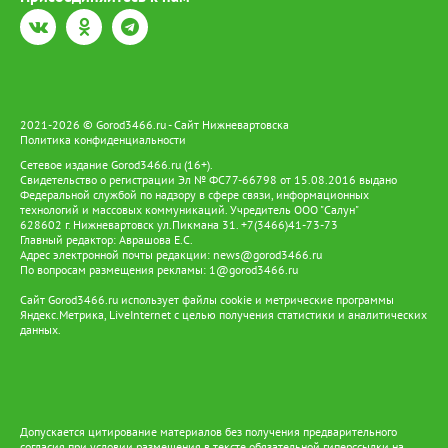
применимость решения. Для меня важно, что результаты
исследования могут быть полезны в реальных
производственных условиях», - рассказала Диана. В секции
«Экология. Промышленная безопасность и охрана труда»
второе место завоевала ведущий инженер сектора по
контролю за экологической безопасностью Ольга Юленкова.
Её проект был посвящён лесохозяйственной рекультивации
2021-2026 © Gorod3466.ru - Сайт Нижневартовска
земель. «В моей секции было представлено большое
Политика конфиденциальности
количество работ (26 докладов), соответственно, и
конкуренция была высокая. Работы всех участников очень
Сетевое издание Gorod3466.ru (16+).
достойные и несут вклад в развитии своего предприятия.
Свидетельство о регистрации Эл № ФС77-66798 от 15.08.2016 выдано
Федеральной службой по надзору в сфере связи, информационных
Также все работы отличаются оригинальностью и свежестью
технологий и массовых коммуникаций. Учредитель ООО "Салун"
идей», - говорит Ольга. В секции «Сбор, транспортировка,
628602 г. Нижневартовск ул.Пикмана 31. +7(3466)41-73-73
подготовка нефти и газа. Технология и оборудование
Главный редактор: Аврашова Е.С.
процессов транспортировки, подготовки и переработки нефти
Адрес электронной почты редакции:
news@gorod3466.ru
и газа» номинации «Эффективность процессов» удостоен
По вопросам размещения рекламы:
1@gorod3466.ru
ведущий инженер отдела подготовки и учёта нефти Иван
Сайт Gorod3466.ru использует файлы cookie и метрические программы
Майбородин. «Благодаря своим наставникам: Сергею Кутькову
Яндекс.Метрика, LiveInternet с целью получения статистики и аналитических
и Евгению Полякову, мне удалось взглянуть на элементарные
данных.
физические законы (закон Генри, закон Стокса), через призму
нефтеподготовки. Данная тема эффективно показывает себя
на нашем предприятии и уже приносит положительный эффект
в вопросе снижения нефтепродуктов», - говорит Иван, - Я
получил огромное количество эмоций от общения с
коллегами, членами жюри. Разговаривать наравне со столь
Допускается цитирование материалов без получения предварительного
согласия при условии размещения в тексте обязательной гиперссылки на