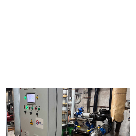
и организации удобного пространства для отдыха и приёма
пищи. «Мы понимали, что для людей, работающих на
удалённом месторождении, столовая – это не просто место
для приёма пищи. Это важная часть повседневного комфорта,
маленький островок уюта вдали от дома. Новое, современное
оборудование на кухне позволяет готовить широкий
ассортимент блюд. При реализации проекта особое внимание
уделялось каждой детали: от надёжности и
производительности оборудования до создания по-
настоящему домашней атмосферы», – главный специалист
отдела социально-бытового обслуживания
«Самотлорнефтегаза» Ирина Зотова. Новое здание возвели с
учётом современных требований к организации питания на
производственных объектах. «Сотрудники ждали открытия.
Сейчас запущен современный объект с новым оборудованием,
которое полностью готово к работе», – делится впечатлениями
Роман Анденко, начальник ЦДНГ-7. Для работников
месторождения организовано трёхразовое питание. Рацион
формируется с учётом особенностей труда в условиях
нефтедобычи, а меню регулярно обновляется. Помимо
ежедневных блюд, здесь проводят тематические кулинарные
дни. Сотрудники уже оценили преимущества нового объекта.
«Я работаю здесь больше трёх лет. Новое здание очень
комфортное: хорошее освещение, кондиционеры,
современная линия раздачи. И готовят вкусно — особенно