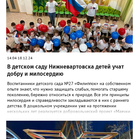
Нижневартовской городской поликлиники.
Онконастороженность медицинского персонала,
онкоскрининги позволяют оперативно выявлять
подозрительные случаи и направлять пациентов на
дополнительное обследование. Регулярное прохождение
диспансеризации необходимо вне зависимости от
самочувствия. Благодаря нацпроекту «Здравоохранение»
сделать это можно в любой удобной для вас поликлинике.
14:04 18.12.24
В детском саду Нижневартовска детей учат
добру и милосердию
Воспитанники детского сада №27 «Филиппок» на собственном
опыте знают, что нужно защищать слабых, помогать старшему
поколению, бережно относиться к природе. Все эти принципы
милосердия и справедливости закладываются в них с раннего
детства. В дошкольном учреждении уже на протяжении
нескольких лет реализуется добровольческий проект «Маячки
надежды» в рамках нацпроекта «Образование», федерального
проекта «Социальная активность». Еще совсем маленьких
ребят принимают в ряды добровольцев, чтобы вместе с
родителями и педагогами дети делали добрые дела. «Каждому