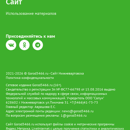
Сайт
Дмитрий Кощенко. Гуманитарный груз доставят транспортной
компанией до Макеевки, а затем добровольцы «Совета отцов»
развезут подарки по населенным пунктам. «Часть подарков
Использование материалов
отправится в Рубежное в подшефный детский дом военного
госпиталя, где работает наша медсестра Наталья Сумыгина.
Также новогодние сюрпризы доставят в специализированную
школу в Брянке, центр помощи детям-инвалидам в Стаханове,
Присоединяйтесь к нам
а в детский дом Горловки, помимо подарков, мы везем еще
новогодние детские костюмы, которые предоставил
благотворительный склад «Помоги продержаться». Остальное
отправим в детские сады и школы Макеевки. Для них около
2000 подарков собрали наши образовательные организации»,
- рассказал Gorod3466.ru руководитель общественной
организации «Совет отцов» Николай Туманов. Подарить
2021-2026 © Gorod3466.ru - Сайт Нижневартовска
волшебство на Новый год детям Донбасса могут жители
Политика конфиденциальности
Нижневартовска, присоединившись к благотворительной
Сетевое издание Gorod3466.ru (16+).
акции. Подробную информацию можно уточнить по телефону
Свидетельство о регистрации Эл № ФС77-66798 от 15.08.2016 выдано
63-41-09.
Федеральной службой по надзору в сфере связи, информационных
технологий и массовых коммуникаций. Учредитель ООО "Салун"
628602 г. Нижневартовск ул.Пикмана 31. +7(3466)41-73-73
Главный редактор: Аврашова Е.С.
Адрес электронной почты редакции:
news@gorod3466.ru
По вопросам размещения рекламы:
1@gorod3466.ru
Сайт Gorod3466.ru использует файлы cookie и метрические программы
Яндекс.Метрика, LiveInternet с целью получения статистики и аналитических