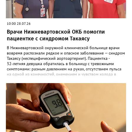
10:00 28.07.26
Врачи Нижневартовской ОКБ помогли
пациентке с синдромом Такаясу
В Нижневартовской окружной клинической больнице врачи
вовремя распознали редкое и опасное заболевание — синдром
Такаясу (неспецифический аортоартериит). Пациентка -
32‑летняя девушка обратилась в больницу с тревожными
симптомами: разным давлением на руках, отсутствием пульса
на одной из конечностей, онемением и чувством холода в
левой руке. Тонометр подтвердил пугающую разницу: 140/90
на правой руке против 95/60 на левой. Изначально
заподозрив тромбоз, врачи исключили его по результатам
анализов и пошли дальше. Пациентку направили на УЗИ
сосудов — и исследование показало серьёзное сужение
артерий: до 87% в левой подключичной и до 68% в левой
сонной. На консилиуме медики приняли решение отказаться
от операции в пользу активной медикаментозной терапии,
направленной на подавление аутоиммунного воспаления.
Пульс-терапия дала блестящий результат: кровоток