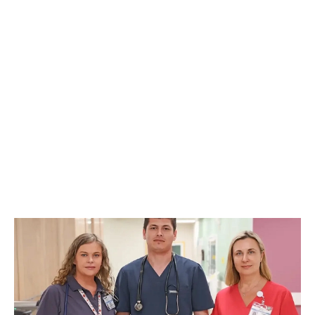
государственных наград России. Она отмечает организации,
которые демонстрируют выдающиеся достижения в
управлении качеством, внедрении инноваций и повышении
конкурентоспособности своих услуг. Для нижневартовской
больницы этот аудит имеет особое значение: учреждение уже
дважды входило в число лауреатов высокой награды.
Эксперты детально изучат ключевые направления работы
больницы: от системы управления качеством медицинской
помощи и безопасности пациентов до механизмов работы с
обращениями граждан и системы мотивации персонала.
Особое внимание уделят тому, насколько помощь в
учреждении ориентирована на пациента, как внедряются
современные реабилитационные методики, какие условия
созданы для пребывания больных и насколько развита
культурно‑реабилитационная среда. Фото: Департамент
здравоохранения Югры