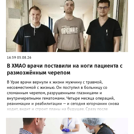
16:59 05.08.26
В ХМАО врачи поставили на ноги пациента с
размозжённым черепом
В Урае врачи вернули к жизни мужчину с травмой,
несовместимой с жизнью. Он поступил в больницу со
сломанным черепом, разрушенными глазницами и
внутричерепными гематомами. Четыре месяца операций,
реанимации и реабилитации — и сегодня югорчанин снова
ходит, видит и строит планы на будущее. Сразу после
поступления — экстренная четырёхчасовая операция.
Нейрохирурги сделали двустороннюю трепанацию черепа,
убрали осколки и гематомы, остановили кровотечение. За
жизнь боролись специалисты разных профилей: