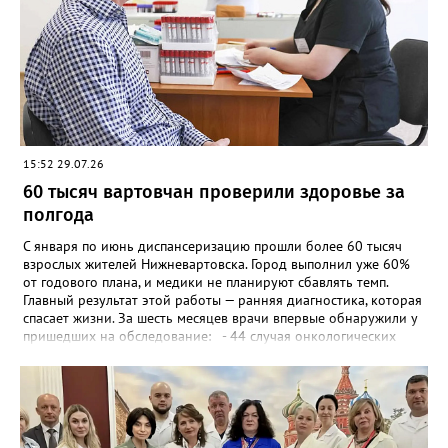
реаниматологи, трансфузиологи, окулисты, ЛОР-врачи,
фармакологи. Без слаженной работы команды шансов бы не
было. Когда угроза жизни миновала, началось восстановление.
Сначала — первые шаги, потом — речь и память. А главное —
зрение, которое тоже удалось спасти. Через четыре месяца
финальный аккорд: краниопластика с полимерными
имплантами, которые закрыли дефекты черепа. Сегодня
пациент выписан. Он снова видит, ходит и возвращается к
обычной жизни.
15:52 29.07.26
60 тысяч вартовчан проверили здоровье за
полгода
С января по июнь диспансеризацию прошли более 60 тысяч
взрослых жителей Нижневартовска. Город выполнил уже 60%
от годового плана, и медики не планируют сбавлять темп.
Главный результат этой работы — ранняя диагностика, которая
спасает жизни. За шесть месяцев врачи впервые обнаружили у
пришедших на обследование: - 44 случая онкологических
заболеваний на ранних стадиях; - 111 случаев сахарного
диабета; - 438 сердечно-сосудистых патологий; - 921 случай
ожирения. Медики фиксируют важный сдвиг в сознании
горожан: всё больше людей приходят на осмотр без жалоб, для
профилактики. Пройти обследование можно бесплатно в
любой будний день до вечера или в субботу. Фото: