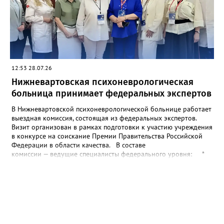
www.pinterest.com
12:53 28.07.26
Нижневартовская психоневрологическая
больница принимает федеральных экспертов
В Нижневартовской психоневрологической больнице работает
выездная комиссия, состоящая из федеральных экспертов.
Визит организован в рамках подготовки к участию учреждения
в конкурсе на соискание Премии Правительства Российской
Федерации в области качества. В составе
комиссии — ведущие специалисты федерального уровня: *
Елена Цветкова (г. Москва) * Светлана Антонова (г. Москва) *
Ольга Тимашпольская (г. Москва) * Марина Костерина (г. Ханты-
Мансийск) Эксперты прибыли для детального ознакомления с
деятельностью больницы согласно национальному стандарту
ГОСТ Р 59915-2021, который регламентирует проведение
конкурса на премию Правительства. Премия Правительства
РФ в области качества считается одной из самых престижных