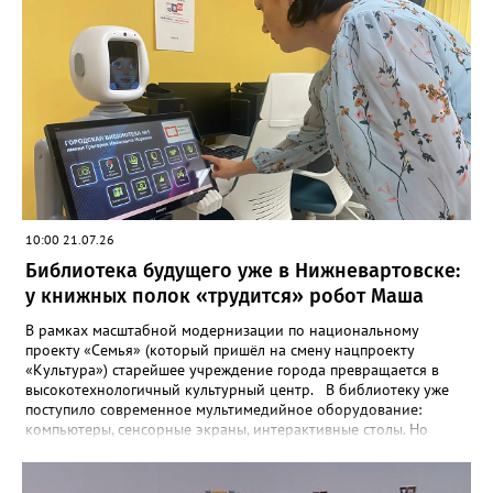
программе — поэзия под аккомпанемент живых инструментов,
авторские треки, и любимые хиты, тёплая дружеская компания.
Открытый микрофон ждёт своих героев. Вход свободный.
Приходите за вдохновением — или чтобы поделиться своим,
отмечают организаторы мероприятия. Фото:
www.pinterest.com
10:00 21.07.26
Библиотека будущего уже в Нижневартовске:
у книжных полок «трудится» робот Маша
В рамках масштабной модернизации по национальному
проекту «Семья» (который пришёл на смену нацпроекту
«Культура») старейшее учреждение города превращается в
высокотехнологичный культурный центр. В библиотеку уже
поступило современное мультимедийное оборудование:
компьютеры, сенсорные экраны, интерактивные столы. Но
настоящая звезда обновления — роботизированный комплекс,
которому сотрудники с теплом дали имя Маша. Недавно
тестирование устройства провела заместитель директора