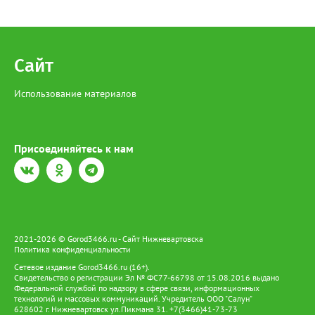
они на сцену, если бы зрители похлопали подольше, музыкант
ответил: «За нами не заржавеет». Оказалось, что группа не
впервые выступает на Севере: много лет назад один из
музыкантов служил далеко за полярным кругом. «Я очень
люблю Север», — признался он. В завершение интервью артист
Сайт
пожелал всем вартовчанам здоровья, успехов и процветания.
Использование материалов
Присоединяйтесь к нам
2021-2026 © Gorod3466.ru - Сайт Нижневартовска
Политика конфиденциальности
Сетевое издание Gorod3466.ru (16+).
Свидетельство о регистрации Эл № ФС77-66798 от 15.08.2016 выдано
Федеральной службой по надзору в сфере связи, информационных
технологий и массовых коммуникаций. Учредитель ООО "Салун"
628602 г. Нижневартовск ул.Пикмана 31. +7(3466)41-73-73