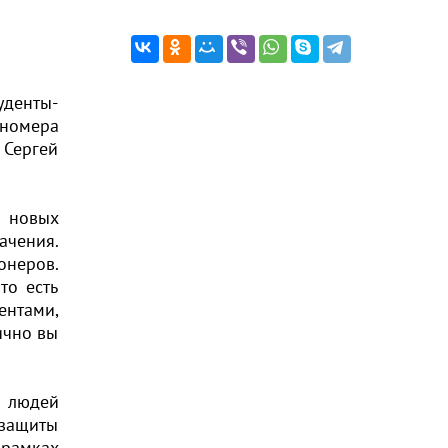
уденты-
 номера
 Сергей
л новых
ачения.
онеров.
то есть
нтами,
ично вы
я людей
 защиты
 рамках