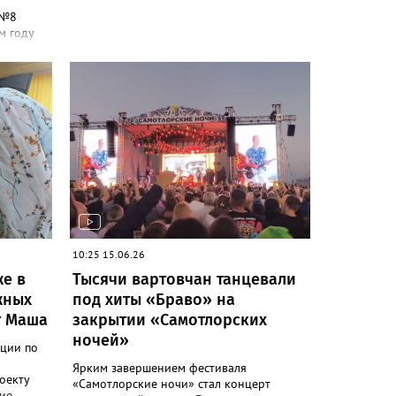
 №8
м году
гры для
едства
ю
лоса над
о май
едёт
.
своят
бличных
жители и
10:25 15.06.26
ткрыты
же в
Тысячи вартовчан танцевали
 балконе
жных
под хиты «Браво» на
ятся в
т Маша
закрытии «Самотлорских
 и
ночей»
ции по
ри
ициатива
Ярким завершением фестиваля
оекту
ческих
«Самотлорские ночи» стал концерт
ие