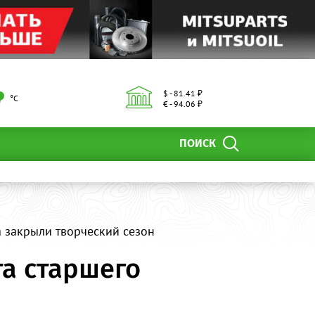
$ - 81.41 ₽
°С
€ - 94.06 ₽
ПОИСК
 закрыли творческий сезон
а старшего