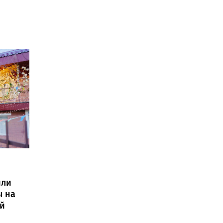
или
ы на
й