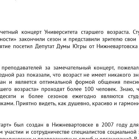
етный концерт Университета старшего возраста. Ст
вности» закончили сезон и представили зрителю свои
ятие посетил Депутат Думы Югры от Нижневартовска
 преподавателей за замечательный концерт, пожела
едной раз показали, что возраст не имеет никакого зн
ован и является оптимальной формой общения пенси
шего возраста» проходят более 100 человек. Знаю, ч
десяти и более сезонов ежегодно являются студе
ками. Приятно видеть, как душевно, красиво и гармон
тарт» был создан в Нижневартовске в 2007 году дл
м участии и сотрудничестве специалистов социальной
юридических и правозащитных служб и организаций. В