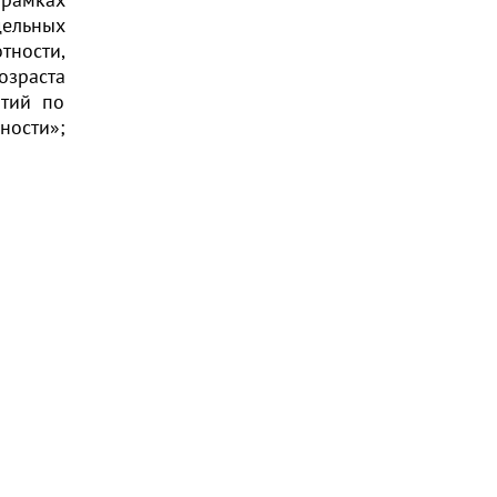
дельных
тности,
озраста
ятий по
ности»;