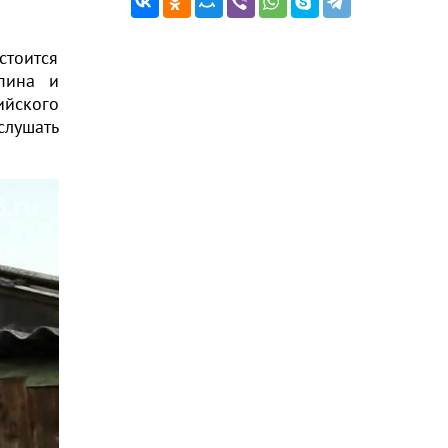
стоится
упина и
ийского
слушать