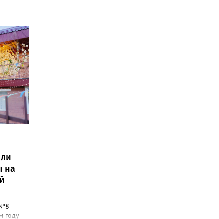
или
ы на
й
 №8
м году