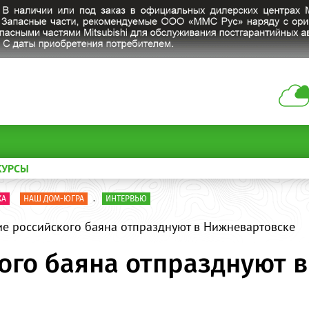
КУРСЫ
КА
НАШ ДОМ-ЮГРА
.
ИНТЕРВЬЮ
ие российского баяна отпразднуют в Нижневартовске
кого баяна отпразднуют 