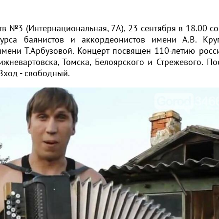
тв №3 (Интернациональная, 7А), 23 сентября в 18.00 со
курса баянистов и аккордеонистов имени А.В. Кр
имени Т.Арбузовой. Концерт посвящен 110-летию росс
ижневартовска, Томска, Белоярского и Стрежевого. По
Вход - свободный.