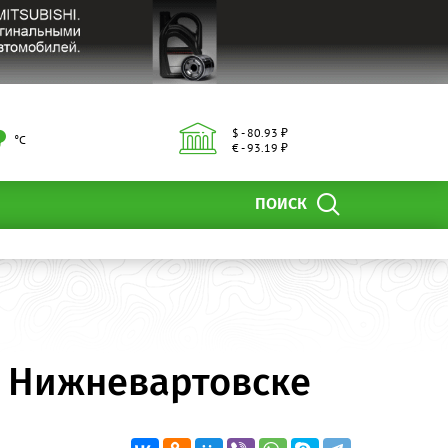
$ - 80.93 ₽
°С
€ - 93.19 ₽
ПОИСК
в Нижневартовске