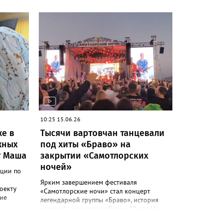
гры для
едства
ю
лоса над
о май
едёт
.
своят
бличных
жители и
10:25 15.06.26
ткрыты
же в
Тысячи вартовчан танцевали
 балконе
жных
под хиты «Браво» на
ятся в
т Маша
закрытии «Самотлорских
 и
ночей»
ции по
ри
ициатива
Ярким завершением фестиваля
оекту
ческих
«Самотлорские ночи» стал концерт
ие
легендарной группы «Браво», история
екте
которой насчитывает более 40 лет. На
й центр.
. Успех
набережной Оби собрались тысячи