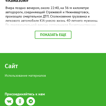
«Камазом»
Вчера поздно вечером, около 22:40, на 36-м километре
автодороги, соединяющей Стрежевой и Нижневартовск,
произошло смертельное ДТП. Столкновение грузовика и
легкового автомобиля KIA унесло жизнь 40-летнего мужчины.
По предварительной версии сотрудников Госавтоинспекции,
водитель «Камаза» с полуприцепом (мужчина 1975 г.р.) решил
развернуться задним ходом, используя обочину или
ПОКАЗАТЬ ЕЩЕ
прилегающую территорию. Однако в темноте он не заметил
движущийся по трассе автомобиль KIA и не уступил ему
дорогу. Удар оказался фатальным для водителя иномарки — от
полученных травм он скончался на месте происшествия еще до
приезда бригады скорой помощи. На месте аварии сейчас
работают следователи и автоинспекторы. Специалистам
предстоит восстановить точную картину произошедшего и
Сайт
установить все обстоятельства, приведшие к гибели человека.
Использование материалов
Присоединяйтесь к нам