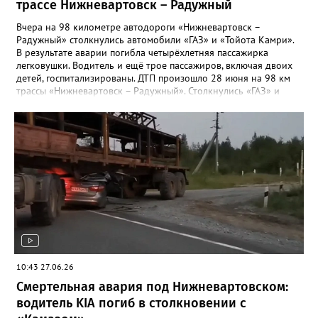
трассе Нижневартовск – Радужный
Вчера на 98 километре автодороги «Нижневартовск –
Радужный» столкнулись автомобили «ГАЗ» и «Тойота Камри».
В результате аварии погибла четырёхлетняя пассажирка
легковушки. Водитель и ещё трое пассажиров, включая двоих
детей, госпитализированы. ДТП произошло 28 июня на 98 км
трассы «Нижневартовск – Радужный». Столкнулись «ГАЗ» и
«Тойота Камри». В результате аварии четырехлетняя девочка,
находившаяся в легковом автомобиле, погибла. Водитель и
ещё трое пассажиров, среди которых двое
несовершеннолетних, доставлены в больницу. Возбуждено
уголовное дело по ч. 3 ст. 264 УК РФ (нарушение ПДД,
повлекшее по неосторожности смерть человека). Ход
расследования контролируется прокуратурой.
10:43 27.06.26
Смертельная авария под Нижневартовском:
водитель KIA погиб в столкновении с