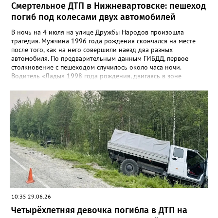
Смертельное ДТП в Нижневартовске: пешеход
погиб под колесами двух автомобилей
В ночь на 4 июля на улице Дружбы Народов произошла
трагедия. Мужчина 1996 года рождения скончался на месте
после того, как на него совершили наезд два разных
автомобиля. По предварительным данным ГИБДД, первое
столкновение с пешеходом случилось около часа ночи.
Водитель «Лады» 1998 года рождения, двигаясь в зоне
видимости регулируемого пешеходного перехода, допустил
наезд на мужчину. Через непродолжительное время
пострадавшего повторно сбил уже другой автомобиль —
Toyota, за рулем которой находился водитель 1977 года
рождения. От полученных травм пешеход скончался на месте
происшествия до приезда скорой помощи. Обстоятельства
аварии и степень ответственности каждого из водителей в
данный момент устанавливаются сотрудниками
Госавтоинспекции.
10:35 29.06.26
Четырёхлетняя девочка погибла в ДТП на