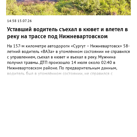
Прокуратура Сургутского района взяла ход расследования под
особый контроль. По факту аварии возбуждено уголовное
дело по ч. 5 ст. 264 УК РФ (нарушение ПДД, повлекшее по
неосторожности смерть двух лиц). Ведется проверка всех
14:58 15.07.26
обстоятельств трагедии, включая состояние дорожного
полотна и возможные технические неисправности
Уставший водитель съехал в кювет и влетел в
автомобилей.
реку на трассе под Нижневартовском
На 157-м километре автодороги «Сургут – Нижневартовск» 58-
летний водитель «ВАЗа» в утомлённом состоянии не справился
с управлением, съехал в кювет и въехал в реку. Мужчина
получил травмы. ДТП произошло 14 июля около 02:40 в
Нижневартовском районе. По предварительным данным,
водитель был в утомлённом состоянии, не справился с
управлением, допустил съезд в левый придорожный кювет с
последующим въездом в реку. В результате аварии мужчина
получил травмы. В ведомстве также уточнили, что за
прошедшие сутки в округе зарегистрированы 2 ДТП, в которых
2 человека получили травмы. Задержаны 7 водителей с
признаками опьянения. За выезд на встречную полосу
привлечены 33 водителя, за нарушение правил перевозки
детей — 41.