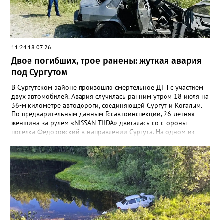
инспекторам ДПС при задержании. Следственный комитет
возбудил уголовное дело по ч. 4 ст. 264 УК РФ. Прокуратура
города взяла расследование под личный контроль, пообещав
следить за объективностью следствия. Фото и видео:
NV86_CRAB
11:24 18.07.26
Двое погибших, трое ранены: жуткая авария
под Сургутом
В Сургутском районе произошло смертельное ДТП с участием
двух автомобилей. Авария случилась ранним утром 18 июля на
36-м километре автодороги, соединяющей Сургут и Когалым.
По предварительным данным Госавтоинспекции, 26-летняя
женщина за рулем «NISSAN TIIDA» двигалась со стороны
поселка Федоровский в направлении Сургута. На одном из
участков трассы она выехала на полосу встречного движения,
где лоб в лоб столкнулась с автомобилем «ВАЗ 21099» под
управлением 20-летнего водителя. Удар оказался смертельным
для обоих находившихся в отечественной легковушке:
водитель и его 18-летний пассажир скончались на месте до
приезда скорой помощи. Водитель иномарки, а также двое ее
пассажиров (1994 и 2025 года рождения) с травмами
различной степени тяжести госпитализированы. На месте
происшествия работают следователи и сотрудники ГИБДД.