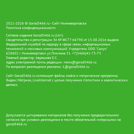
2021-2026 © Gorod3466.ru - Сайт Нижневартовска
Политика конфиденциальности
Сетевое издание Gorod3466.ru (16+).
Свидетельство о регистрации Эл № ФС77-66798 от 15.08.2016 выдано
Федеральной службой по надзору в сфере связи, информационных
технологий и массовых коммуникаций. Учредитель ООО "Салун"
628602 г. Нижневартовск ул.Пикмана 31. +7(3466)41-73-73
Главный редактор: Аврашова Е.С.
Адрес электронной почты редакции:
news@gorod3466.ru
По вопросам размещения рекламы:
1@gorod3466.ru
Сайт Gorod3466.ru использует файлы cookie и метрические программы
Яндекс.Метрика, LiveInternet с целью получения статистики и аналитических
данных.
Допускается цитирование материалов без получения предварительного
согласия при условии размещения в тексте обязательной гиперссылки на
gorod3466.ru