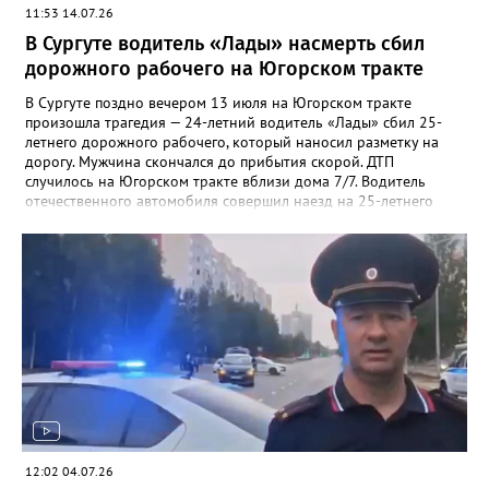
11:53 14.07.26
В Сургуте водитель «Лады» насмерть сбил
дорожного рабочего на Югорском тракте
В Сургуте поздно вечером 13 июля на Югорском тракте
произошла трагедия — 24-летний водитель «Лады» сбил 25-
летнего дорожного рабочего, который наносил разметку на
дорогу. Мужчина скончался до прибытия скорой. ДТП
случилось на Югорском тракте вблизи дома 7/7. Водитель
отечественного автомобиля совершил наезд на 25-летнего
пешехода. Пострадавшим оказался дорожный рабочий — он
наносил разметку на проезжую часть. Бригада скорой,
вызванная на место, не успела помочь — мужчина погиб до
прибытия медиков.
12:02 04.07.26