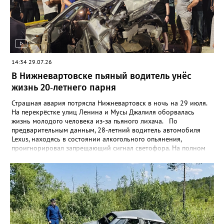
14:34 29.07.26
В Нижневартовске пьяный водитель унёс
жизнь 20‑летнего парня
Страшная авария потрясла Нижневартовск в ночь на 29 июля.
На перекрёстке улиц Ленина и Мусы Джалиля оборвалась
жизнь молодого человека из‑за пьяного лихача. По
предварительным данным, 28-летний водитель автомобиля
Lexus, находясь в состоянии алкогольного опьянения,
проигнорировал запрещающий сигнал светофора. На полном
ходу он протаранил Daewoo Nexia, который остановился на
свой красный свет. Удар оказался роковым для 20‑летнего
пассажира на заднем сиденье: он скончался на месте, ещё до
приезда скорой. Водитель Nexia и второй пассажир (21 год)
получили травмы — их госпитализировали. Путь Lexus к этой
точке зафиксировали камеры видеонаблюдения: автомобиль
хаотично двигался по городу, создавая смертельную угрозу. На
месте аварии нетрезвый виновник оказывал сопротивление