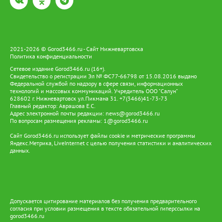
2021-2026 © Gorod3466.ru - Сайт Нижневартовска
Политика конфиденциальности
Сетевое издание Gorod3466.ru (16+).
Свидетельство о регистрации Эл № ФС77-66798 от 15.08.2016 выдано
Федеральной службой по надзору в сфере связи, информационных
технологий и массовых коммуникаций. Учредитель ООО "Салун"
628602 г. Нижневартовск ул.Пикмана 31. +7(3466)41-73-73
Главный редактор: Аврашова Е.С.
Адрес электронной почты редакции:
news@gorod3466.ru
По вопросам размещения рекламы:
1@gorod3466.ru
Сайт Gorod3466.ru использует файлы cookie и метрические программы
Яндекс.Метрика, LiveInternet с целью получения статистики и аналитических
данных.
Допускается цитирование материалов без получения предварительного
согласия при условии размещения в тексте обязательной гиперссылки на
gorod3466.ru