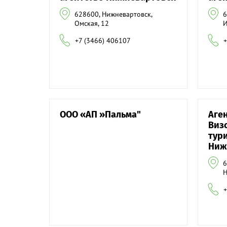
628600, Нижневартовск,
6
Омская, 12
И
+7 (3466) 406107
+
ООО «АП »Пальма"
Аген
Виз
тур
Ниж
6
Н
+