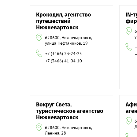
Крокодил, агентство
IN-т
путешествий
фир
Нижневартовск
6
у
628600, Нижневартовск,
улица Нефтяников, 19
+
+7 (3466) 23-24-25
+
+7 (3466) 41-04-10
Вокруг Света,
Афи
туристическое агентство
аге
Нижневартовск
6
Д
628600, Нижневартовск,
Ленина, 28