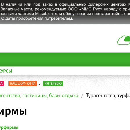
КУРСЫ
КА
НАШ ДОМ-ЮГРА
.
ИНТЕРВЬЮ
агентства, гостиницы, базы отдыха
Турагентства, тур
фирмы
турфирмы