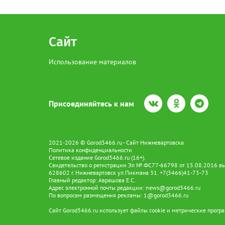
Сайт
Использование материалов
Присоединяйтесь к нам
2021-2026 © Gorod3466.ru - Сайт Нижневартовска
Политика конфиденциальности
Сетевое издание Gorod3466.ru (16+).
Свидетельство о регистрации Эл № ФС77-66798 от 15.08.2016 вы
628602 г. Нижневартовск ул.Пикмана 31. +7(3466)41-73-73
Главный редактор: Аврашова Е.С.
Адрес электронной почты редакции:
news@gorod3466.ru
По вопросам размещения рекламы:
1@gorod3466.ru
Сайт Gorod3466.ru использует файлы cookie и метрические програ