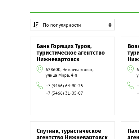
По популярности
По алфавиту
Банк Горящих Туров,
Воя
По алфавиту
туристическое агентство
тур
Нижневартовск
Ниж
628600, Нижневартовск,
6
улица Мира, 4-п
у
+7 (3466) 64-90-25
+
+7 (3466) 31-05-07
+
Спутник, туристическое
Пал
агентство Нижневартовск
аге