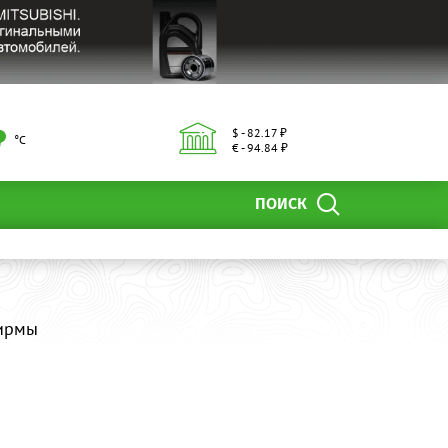
$ - 82.17 ₽
°С
€ - 94.84 ₽
ПОИСК
фирмы