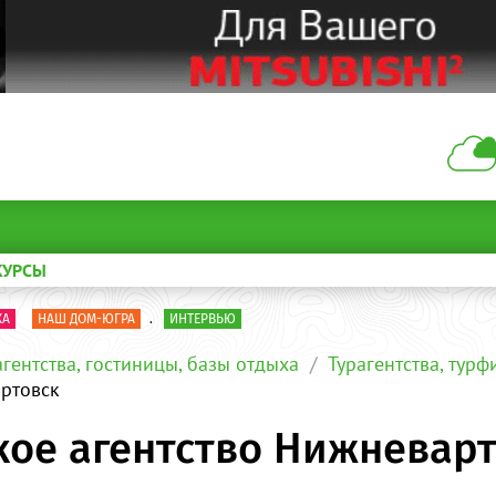
КУРСЫ
КА
НАШ ДОМ-ЮГРА
.
ИНТЕРВЬЮ
агентства, гостиницы, базы отдыха
Турагентства, тур
артовск
кое агентство Нижневар