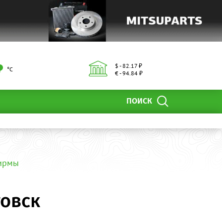
$ - 82.17 ₽
°С
€ - 94.84 ₽
ПОИСК
фирмы
товск