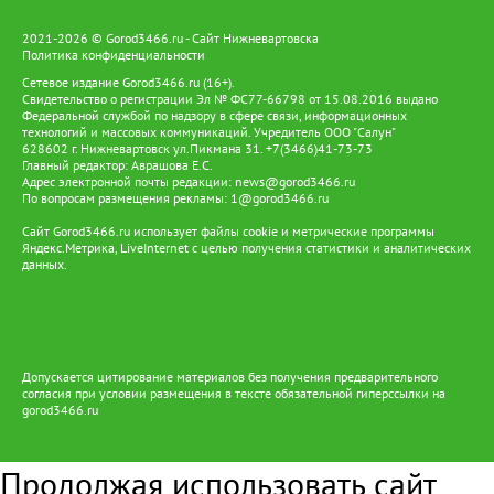
2021-2026 © Gorod3466.ru - Сайт Нижневартовска
Политика конфиденциальности
Сетевое издание Gorod3466.ru (16+).
Свидетельство о регистрации Эл № ФС77-66798 от 15.08.2016 выдано
Федеральной службой по надзору в сфере связи, информационных
технологий и массовых коммуникаций. Учредитель ООО "Салун"
628602 г. Нижневартовск ул.Пикмана 31. +7(3466)41-73-73
Главный редактор: Аврашова Е.С.
Адрес электронной почты редакции:
news@gorod3466.ru
По вопросам размещения рекламы:
1@gorod3466.ru
Сайт Gorod3466.ru использует файлы cookie и метрические программы
Яндекс.Метрика, LiveInternet с целью получения статистики и аналитических
данных.
Допускается цитирование материалов без получения предварительного
согласия при условии размещения в тексте обязательной гиперссылки на
gorod3466.ru
Продолжая использовать сайт