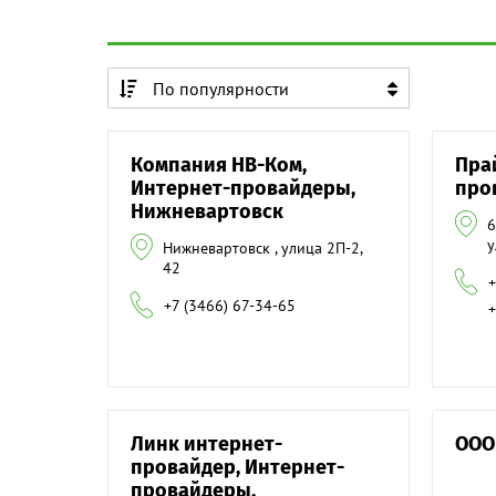
По популярности
По алфавиту
Компания НВ-Ком,
Пра
По алфавиту
Интернет-провайдеры,
про
Нижневартовск
6
у
Нижневартовск , улица 2П-2,
42
+
+7 (3466) 67-34-65
+
Линк интернет-
ООО
провайдер, Интернет-
провайдеры,