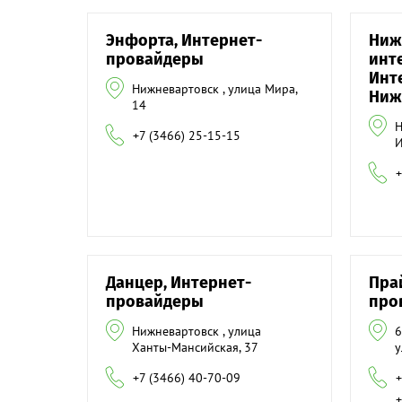
Энфорта, Интернет-
Ниж
провайдеры
инт
Инт
Нижневартовск , улица Мира,
Ниж
14
Н
+7 (3466) 25-15-15
И
+
Данцер, Интернет-
Пра
провайдеры
про
Нижневартовск , улица
6
Ханты-Мансийская, 37
у
+7 (3466) 40-70-09
+
+