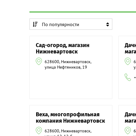
По популярности
По алфавиту
Сад-огород, магазин
Дач
По алфавиту
Нижневартовск
маг
628600, Нижневартовск,
6
улица Нефтяников, 19
у
+
Веха, многопрофильная
Дач
компания Нижневартовск
маг
628600, Нижневартовск,
6