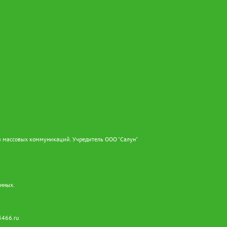
и массовых коммуникаций. Учредитель ООО "Салун"
анных.
3466.ru