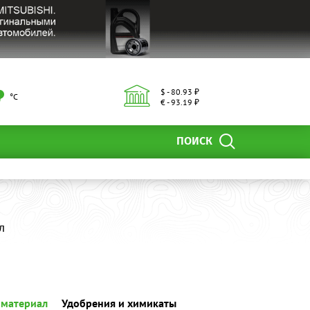
$ - 80.93 ₽
°С
€ - 93.19 ₽
ПОИСК
л
 материал
Удобрения и химикаты