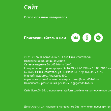
Сайт
Использование материалов
Присоединяйтесь к нам
2021-2026 © Gorod3466.ru - Сайт Нижневартовска
Политика конфиденциальности
Сетевое издание Gorod3466.ru (16+).
Свидетельство о регистрации Эл № ФС77-66798 от 15.08.2016 вы
628602 г. Нижневартовск ул.Пикмана 31. +7(3466)41-73-73
Главный редактор: Аврашова Е.С.
Адрес электронной почты редакции:
news@gorod3466.ru
По вопросам размещения рекламы:
1@gorod3466.ru
Сайт Gorod3466.ru использует файлы cookie и метрические програ
Допускается цитирование материалов без получения предваритель