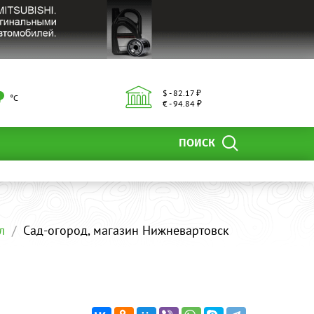
$ - 82.17 ₽
°С
€ - 94.84 ₽
ПОИСК
л
Сад-огород, магазин Нижневартовск