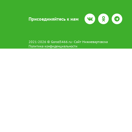
Присоединяйтесь к нам
2021-2026 © Gorod3466.ru - Сайт Нижневартовска
Политика конфиденциальности
Сетевое издание Gorod3466.ru (16+).
Свидетельство о регистрации Эл № ФС77-66798 от 15.08.2016 вы
628602 г. Нижневартовск ул.Пикмана 31. +7(3466)41-73-73
Главный редактор: Аврашова Е.С.
Адрес электронной почты редакции:
news@gorod3466.ru
По вопросам размещения рекламы:
1@gorod3466.ru
Сайт Gorod3466.ru использует файлы cookie и метрические програ
Допускается цитирование материалов без получения предваритель
Продолжая использовать сайт gor
cookie