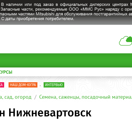
КУРСЫ
КА
НАШ ДОМ-ЮГРА
.
ИНТЕРВЬЮ
а, сад, огород
Семена, саженцы, посадочный материа
ин Нижневартовск