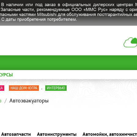
КУРСЫ
КА
НАШ ДОМ-ЮГРА
.
ИНТЕРВЬЮ
о
Автоэвакуаторы
Автозапчасти
Автоинструменты
Автомойки, автохимчист