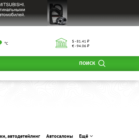
$ - 81.41 ₽
°С
€ - 94.06 ₽
ПОИСК
ки, автодетейлинг
Автосалоны
Ещё