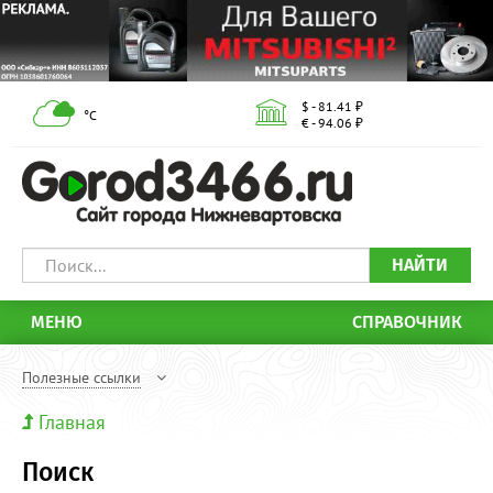
$ - 81.41 ₽
°С
€ - 94.06 ₽
НАЙТИ
МЕНЮ
СПРАВОЧНИК
Полезные ссылки
Главная
Поиск