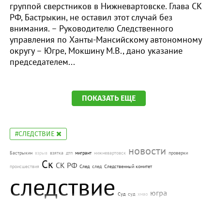
группой сверстников в Нижневартовске. Глава СК
РФ, Бастрыкин, не оставил этот случай без
внимания. – Руководителю Следственного
управления по Ханты-Мансийскому автономному
округу – Югре, Мокшину М.В., дано указание
председателем...
ПОКАЗАТЬ ЕЩЕ
#СЛЕДСТВИЕ
новости
Бастрыкин
взрыв
взятка
дтп
мигрант
нижневартовск
проверки
Ск
СК РФ
происшествия
След
след
Следственный комитет
следствие
югра
Суд
суд
хмао