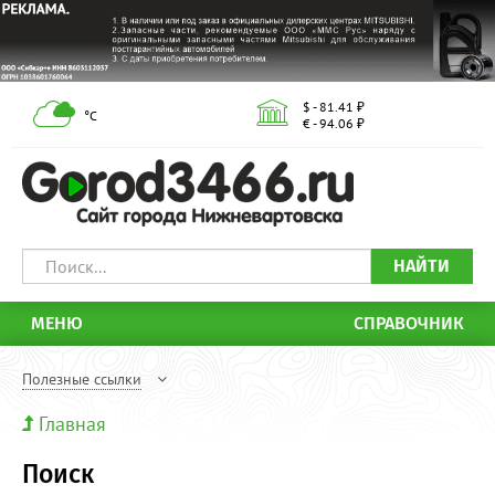
$ - 81.41 ₽
°С
€ - 94.06 ₽
НАЙТИ
МЕНЮ
СПРАВОЧНИК
Полезные ссылки
Главная
Поиск