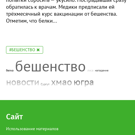
обратилась к врачам. Медики предписали ей
трёхмесячный курс вакцинации от бешенства.
Отметим, что белки...
#БЕШЕНСТВО
бешенство
белка
лиса
нападение
новости
хмао
югра
Сургут
Сайт
Использование материалов