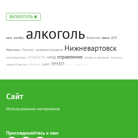
#АЛКОГОЛЬ
алкоголь
авто
Автобус
бизнесмен
врачи
ДПС
Нижневартовск
Излучинск
Лангепас
нетрезвое вождение
новости
отравление
нижневартовск
НПНД
погром в магазине
проверка
ХМАО
трезвый регион
убийство
УрФО
хмао
шольники
Сайт
Использование материалов
Присоединяйтесь к нам