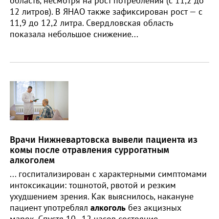
область, несмотря на рост потребления (с 11,2 до
12 литров). В ЯНАО также зафиксирован рост — с
11,9 до 12,2 литра. Свердловская область
показала небольшое снижение...
Врачи Нижневартовска вывели пациента из
комы после отравления суррогатным
алкоголем
... госпитализирован с характерными симптомами
интоксикации: тошнотой, рвотой и резким
ухудшением зрения. Как выяснилось, накануне
пациент употреблял
алкоголь
без акцизных
марок. Спустя 10–12 часов состояние