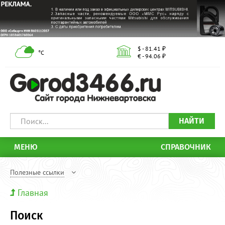
$ - 81.41 ₽
°С
€ - 94.06 ₽
НАЙТИ
МЕНЮ
СПРАВОЧНИК
Полезные ссылки
Главная
Поиск