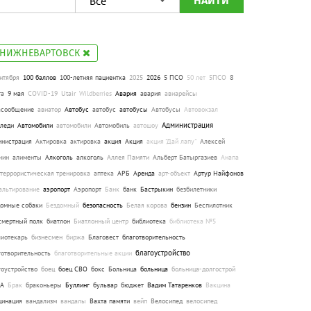
НАЙТИ
#НИЖНЕВАРТОВСК
нтября
100 баллов
100-летняя пациентка
2025
2026
5 ПСО
50 лет
5ПСО
8
та
9 мая
COVID-19
Utair
Wildberries
Авария
авария
авиарейсы
асообщение
авиатор
Автобус
автобус
автобусы
Автобусы
Автовокзал
Администрация
оледи
Автомобили
автомобили
Автомобиль
автошоу
инистрация
Актировка
актировка
акция
Акция
акция "Дай лапу"
Алексей
нин
алименты
Алкоголь
алкоголь
Аллея Памяти
Альберт Батыргазиев
Анапа
итеррористическая тренировка
аптека
АРБ
Аренда
арт-объект
Артур Найфонов
альтирование
аэропорт
Аэропорт
Банк
банк
Бастрыкин
безбилетники
домные собаки
Бездомный
безопасность
Белая корова
бензин
Беспилотник
смертный полк
биатлон
Биатлонный центр
библиотека
библиотека №5
лиотекарь
бизнесмен
биржа
Благовест
благотворительность
благоустройство
готворительность
благотворительные акции
гоустройство
боец
боец СВО
бокс
Больница
больница
больница-долгострой
А
Брак
браконьеры
Буллинг
бульвар
бюджет
Вадим Татаренков
Вакцина
цинация
вандализм
вандалы
Вахта памяти
вейп
Велосипед
велосипед