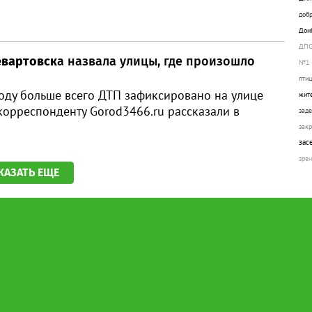
доб
Дон
ДП
вартовск
а назвала улицы, где произошло
№1
пти
году больше всего ДТП зафиксировано на улице
жит
 корреспонденту Gorod3466.ru рассказали в
зад
зак
зас
зре
КАЗАТЬ ЕЩЕ
мар
Ипо
каз
Кат
кле
ком
Ком
кон
кос