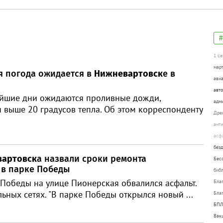
1 се
мар
я погода ожидается в
Нижневартовск
е в
ави
авт
айшие дни ожидаются проливные дожди,
адм
 выше 20 градусов тепла. Об этом корреспонденту
Дре
ант
асф
без
артовск
а назвали сроки ремонта
Бес
 в парке Победы
биб
 Победы на улице Пионерская обвалился асфальт.
Бла
ьных сетях. "В парке Победы открылся новый ...
Бла
БПЛ
Вак