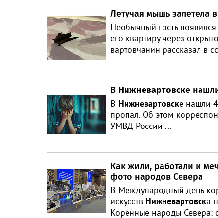
Летучая мышь залетела в
Необычный гость появился
его квартиру через открыт
вартовчанин рассказал в со
В
Нижневартовск
е нашл
В
Нижневартовск
е нашли 4
пропал. Об этом корреспон
УМВД России ...
Как жили, работали и меч
фото народов Севера
В Международный день кор
искусств
Нижневартовск
а 
Коренные народы Севера: 