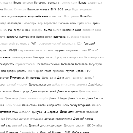
осипедист
Весна
ветеран
Ветераны
ветераны
ветхие сети
Взрыв
взрыв газа
ки
Виктор Ситников
Виктория Агеева
ВИЧ
ВОВ
вода
Вода
водители
итель
водоотведение
водоснабжение
военкомат
Возгорание
Волейбол
онтер
волонтеры
Волонтеры
вор
воровство
Вороний день
Врач
врач
врачи
чи
ВС РФ
встреча
ВСУ
Выборы
выезд
вылет
Выпал из окна
выпал из окна
лата
выплаты
выпускники
Выпускники
выставка
выставка товаров
ГАИ
изводителей
выходные
гастрономический фестиваль
ГДК
Геннадий
ГИБДД
ляров
гидравлические испытания
гидрант
гидранты
глава
ГО и ЧС
осование
голый мужчина
Гончарук
город
Город
горэлектросети
Горэлектросети
лектросеть
горэлектросеть
Госавтоинспекция
Госпитали
Госпиталь
Госуслуги
-при
график работы
Гринч
Грипп
гроза
грузовик
группа "Браво"
ГТО
Гумкорпус
ернатор
Гумпомощь
Дача
дача
Дачи
дачи
дачники
дачный
шрут
дачный участок
Дворец искусств
дебош в магазине
девочка
Дед Мороз
ь геолога
День города
День защиты детей
День молодежи
День открытых
рей
День отца
День памяти и скорби
День Победы
День России
День Святой
ицы
День семьи
День семьи любви и верности
День физкультурника
Деньги
депутаты
Дети
артамент ЖКХ
ДепЖКХ
Деревья
дети
детская больница
ская больница
детская площадка
детская поликлиника
Детский лагерь
ский сад
детский сад
Дивный
диспансеризация
Дистант
дистант
ДК Октябрь
трий Корнилов
Дмитрий Котов
Дмитрий Кощенко
ДНР
Добровольцы