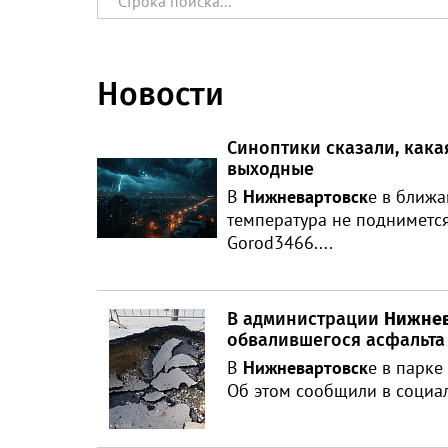
Новости
Синоптики сказали, кака
выходные
В
Нижневартовск
е в ближ
температура не поднимется
Gorod3466....
В администрации
Нижнев
обвалившегося асфальта
В
Нижневартовск
е в парке
Об этом сообщили в социал