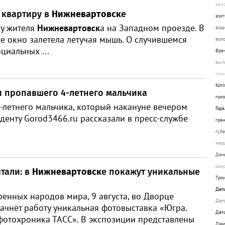
вел
 квартиру в
Нижневартовск
е
взят
 у жителя
Нижневартовск
а на Западном проезде. В
вод
ое окно залетела летучая мышь. О случившемся
вол
циальных ...
Вра
вып
про
Кот
и пропавшего 4-летнего мальчика
гол
-летнего мальчика, который накануне вечером
Горэ
денту Gorod3466.ru рассказали в пресс-службе
гран
губ
мар
Ден
две
тали: в
Нижневартовск
е покажут уникальные
Тро
Деп
енных народов мира, 9 августа, во Дворце
Дет
начнёт работу уникальная фотовыставка «Югра.
Дет
фотохроника ТАСС». В экспозиции представлены
Дми