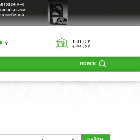
$ - 81.41 ₽
°С
€ - 94.06 ₽
ПОИСК