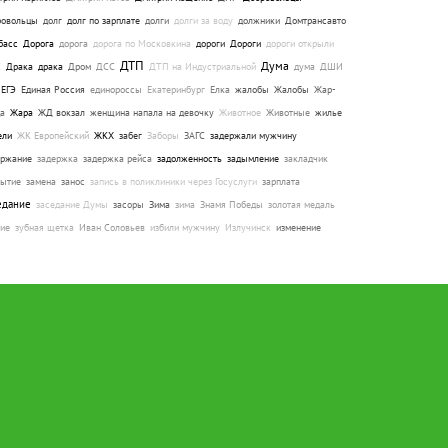
ровольцы
долг
долг по зарплате
долги
долги за воду
должники
Домтрансавто
басс
Дорога
дорога
дорога по Московкина
дороги
Дороги
дороги открыли
ДТП
Дума
С
Драка
драка
Дром
ДСС
ДТП на Индустриальной
дума
ДШИ
ЕГЭ
Единая Россия
единороссы
Екатеринбург
Елка
жалобы
Жалобы
Жар-
ца
Жара
ЖД вокзал
женщина напала на девочку
Животное
Животные
жилье
ели
ЖК Европейский
ЖКХ
забег
Заборы
ЗАГС
задержали мужчину
ержание
задержка
задержка рейса
задолженность
задымление
закладчик
рытие
замена
занос
запись в поликлиники через Госуслуги
зарплата
едание
заседание Думы
засоры
Зима
зима
Знамя Победы
золотая медаль
ние
зубная щетка
Иван Соловьев
избили мужчину
Излучинск
изменение
шрута
Изнасилование
Инвалид
инвалид
инвалиды
Инвалиды
инвестиции
течка
Ирина Егорова
иск
искусство
Источник
итоги
Кадровые назначения
ино
камеры
канализация
Каникулы
Капремонт
капремонт
Карантин
катки
ок
каток
кафе
Кафе
качество жизни
Кикшеринг
Китай
Кладбище
Клещи
щи
КоАП РФ
ковид
Кокляев
Колледж
коллекторы
колодцы
колония
Комары
ары
комендантский час
коммунальщики
Коммунальщики
компенсация вреда
сомольское озеро
конкурс
конкурс красоты
контроль
конференция
фисковали автомобиль
конфликт
концерт
концессия
коронавирус
Коронавирус
монавт
Кощенко
Краеведческий музей
кража
кража духов
кредиты
Крестный