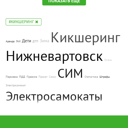
ПОКАЗАТЬ ЕЩЕ
#КИКШЕРИНГ
Кикшеринг
Дети
Зима
Аренда
ГАИ
ДТП
Нижневартовск
Осень
СИМ
Парковка
ПДД
Правила
Прокат
Сезон
Статистика
Штрафы
Электросамокат
Электросамокаты