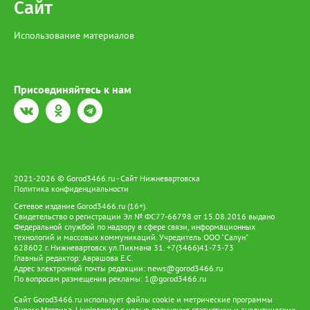
Сайт
Использование материалов
Присоединяйтесь к нам
2021-2026 © Gorod3466.ru - Сайт Нижневартовска
Политика конфиденциальности
Сетевое издание Gorod3466.ru (16+).
Свидетельство о регистрации Эл № ФС77-66798 от 15.08.2016 выдано
Федеральной службой по надзору в сфере связи, информационных
технологий и массовых коммуникаций. Учредитель ООО "Салун"
628602 г. Нижневартовск ул.Пикмана 31. +7(3466)41-73-73
Главный редактор: Аврашова Е.С.
Адрес электронной почты редакции:
news@gorod3466.ru
По вопросам размещения рекламы:
1@gorod3466.ru
Сайт Gorod3466.ru использует файлы cookie и метрические программы
Яндекс.Метрика, LiveInternet с целью получения статистики и аналитических