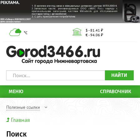
$ - 81.41 ₽
°С
€ - 94.06 ₽
НАЙТИ
МЕНЮ
СПРАВОЧНИК
Полезные ссылки
Главная
Поиск