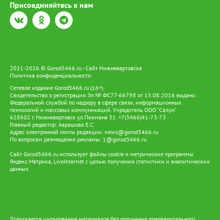
Присоединяйтесь к нам
2021-2026 © Gorod3466.ru - Сайт Нижневартовска
Политика конфиденциальности
Сетевое издание Gorod3466.ru (16+).
Свидетельство о регистрации Эл № ФС77-66798 от 15.08.2016 выдано
Федеральной службой по надзору в сфере связи, информационных
технологий и массовых коммуникаций. Учредитель ООО "Салун"
628602 г. Нижневартовск ул.Пикмана 31. +7(3466)41-73-73
Главный редактор: Аврашова Е.С.
Адрес электронной почты редакции:
news@gorod3466.ru
По вопросам размещения рекламы:
1@gorod3466.ru
Сайт Gorod3466.ru использует файлы cookie и метрические программы
Яндекс.Метрика, LiveInternet с целью получения статистики и аналитических
данных.
Допускается цитирование материалов без получения предварительного