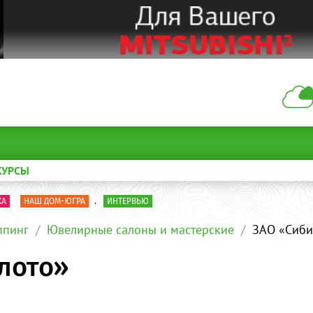
КУРСЫ
КА
НАШ ДОМ-ЮГРА
.
ИНТЕРВЬЮ
пинг
Ювелирные салоны и мастерские
ЗАО «Сиби
лото»