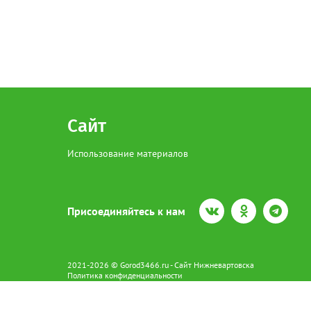
Сайт
Использование материалов
Присоединяйтесь к нам
2021-2026 © Gorod3466.ru - Сайт Нижневартовска
Политика конфиденциальности
Сетевое издание Gorod3466.ru (16+).
Свидетельство о регистрации Эл № ФС77-66798 от 15.08.2016 вы
628602 г. Нижневартовск ул.Пикмана 31. +7(3466)41-73-73