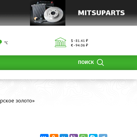
$ - 81.41 ₽
°С
€ - 94.06 ₽
ПОИСК
рское золото»